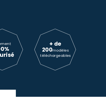
+ de
ement
00%
200
modèles
urisé
téléchargeables