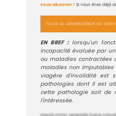
vous abonner !
Si vous êtes déjà 
TOUTE LA JURISPRUDENCE EST DISP
EN BREF :
lorsqu'un foncti
incapacité évaluée par un t
ou maladies contractées o
maladies non imputables a
viagère d'invalidité est
pathologies dont il est 
cette pathologie soit de 
l'intéressée.
mauris tortor venenatis Fusce conva