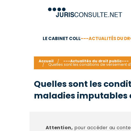
LE CABINET COLL
---ACTUALITÉS DU DR
C.V.
Compétences
Barême des honoraires - a
Accueil
---Actualités du droit public---
Quelles sont les conditions de versement d
Quelles sont les condi
maladies imputables e
Attention,
pour accéder au conten