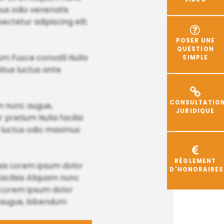
bus odio venenatis
sectetur adipiscing elit.
POSER UNE
QUESTION
ium Fusce convalli Nulla
SIMPLE
ibus luctus ante
CONSULTATIO
m nunc augue,
JURIDIQUE
pretium Nulla facilisi
us luctus odio maximus
RÈGLEMENT
sis Lorem ipsum dolor
D'HONORAIRES
acilisis Aliquam nunc
s Lorem ipsum dolor
c augue, bibendum