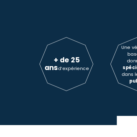
Une vé
bas
+ de 25
don
ans
spéci
d’expérience
dans 
pu