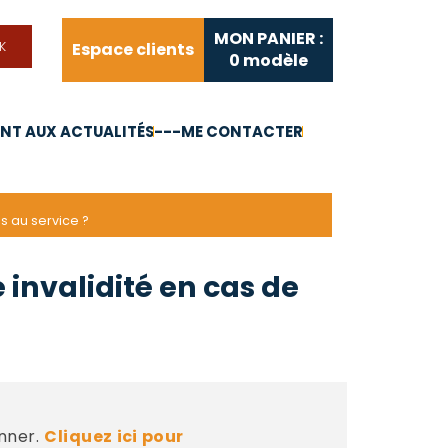
MON PANIER :
Espace clients
0
modèle
T AUX ACTUALITÉS
---ME CONTACTER
FAQ
Liens utiles
s au service ?
 invalidité en cas de
?
nner.
Cliquez ici pour