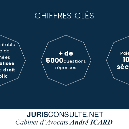
CHIFFRES CLÉS
ritable
e de
+ de
Pai
nées
1
5000
questions
alisée
séc
réponses
le
droit
blic