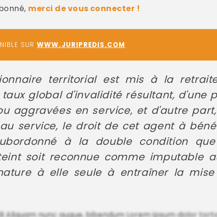
abonné,
merci de vous connecter !
ONIBLE SUR
WWW.JURIPREDIS.COM
onnaire territorial est mis à la retrai
aux global d'invalidité résultant, d'une 
u aggravées en service, et d'autre part
u service, le droit de cet agent à bénéf
 subordonné à la double condition qu
atteint soit reconnue comme imputable a
nature à elle seule à entraîner la mise
lli Aliquam nunc augue, bibendum Lorem ipsum dolor torto