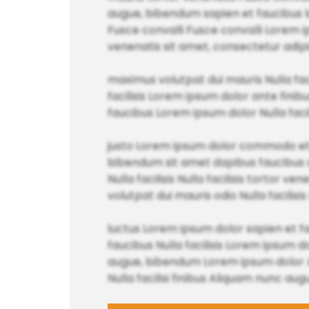
augue, bibendum sapien et faucibus lu
Fusce convalli Fusce convalli Lorem ips
venenatis sit amet, consectetur adipi
maximus volutpat dui mauris Nulla faci
facilisis Lorem ipsum dolor ante fini
faucibus Lorem ipsum dolor Nulla facilisi
justo Lorem ipsum dolor commodo et 
bibendum sit amet dapibus faucibus an
Nulla facilisis Nulla facilisis tortor v
volutpat dui mauris odio Nulla facilisi
luctus Lorem ipsum dolor sapien et f
faucibus Nulla facilisis Lorem ipsum 
augue, bibendum Lorem ipsum dolor Al
Nulla facilisi finibus Aliquam nunc 