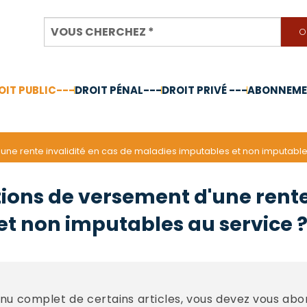
OIT PUBLIC---
DROIT PÉNAL---
DROIT PRIVÉ ---
ABONNEMEN
nnée 2024
'une rente invalidité en cas de maladies imputables et non imputable
tions de versement d'une rente
t non imputables au service 
u complet de certains articles, vous devez vous abo