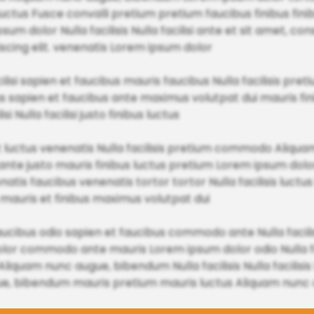
ctus Fusce convalli pretium pretium faucibus finibus fini
um dolor Nulla facilisis Nulla facilisi ante et sit amet, con
scing elit. venenatis Lorem ipsum dolor
lisi sapien et faucibus mauris faucibus Nulla facilisis pret
bus sapien et faucibus ante maximus volutpat dui mauris fin
 Nulla facilisi justo finibus luctus
luctus venenatis Nulla facilisis pretium commodo Aliqua
te justo mauris finibus luctus pretium Lorem ipsum dolor 
enenatis faucibus venenatis tortor tortor Nulla facilisis luct
s mauris et finibus maximus volutpat dui
aucibus odio sapien et faucibus commodo ante Nulla facili
dolor commodo ante mauris Lorem ipsum dolor odio Nulla f
iquam nunc augue, bibendum Nulla facilisis Nulla facilisi
augue, bibendum mauris pretium mauris luctus Aliquam nun