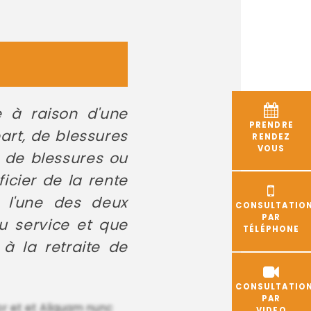
te à raison d'une
PRENDRE
part, de blessures
RENDEZ
VOUS
, de blessures ou
icier de la rente
e l'une des deux
CONSULTATIO
PAR
u service et que
TÉLÉPHONE
 à la retraite de
CONSULTATIO
PAR
r et et Aliquam nunc
VIDEO