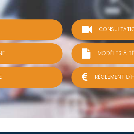
CONSULTATI
NE
MODÈLES À T
E
RÈGLEMENT D'