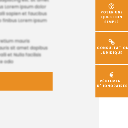
ibus Lorem ipsum dolor
POSER UNE
lli sapien et faucibus
QUESTION
o finibus Lorem ipsum
SIMPLE
pretium mauris
uris sit amet dapibus
CONSULTATIO
JURIDIQUE
et Nulla facilisis
te odio
RÈGLEMENT
D'HONORAIRES