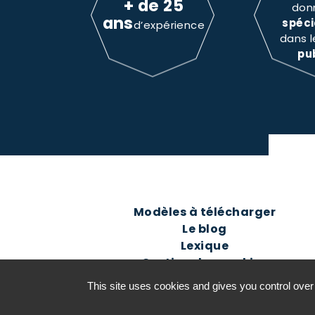
+ de 25
don
ans
spéci
d’expérience
dans 
pu
Modèles à télécharger
Le blog
Lexique
Gestion des cookies
This site uses cookies and gives you control over
©2016-26 Jurisconsulte - Tous d