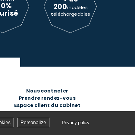
00%
200
modèles
urisé
téléchargeables
Nous contacter
Prendre rendez-vous
Espace client du cabinet
okies
Personalize
Privacy policy
Création Answeb -
Gestion cookies