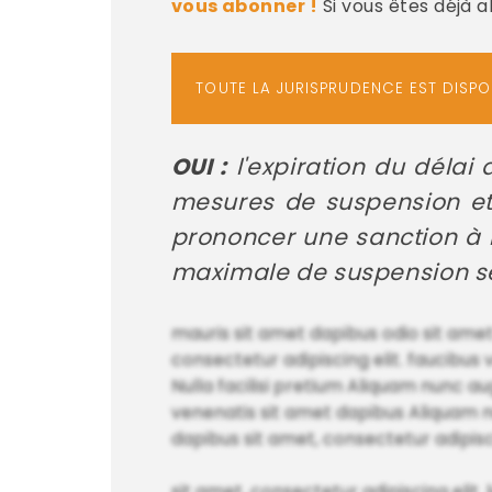
vous abonner !
Si vous êtes déjà 
TOUTE LA JURISPRUDENCE EST DISP
OUI :
l'expiration du délai
mesures de suspension et 
prononcer une sanction à l
maximale de suspension se
mauris sit amet dapibus odio sit amet
consectetur adipiscing elit. faucibus
Nulla facilisi pretium Aliquam nunc au
venenatis sit amet dapibus Aliquam nu
dapibus sit amet, consectetur adipisci
sit amet, consectetur adipiscing elit.