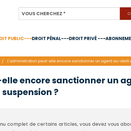
OIT PUBLIC---
DROIT PÉNAL---
DROIT PRIVÉ ---
ABONNEMEN
nnée 2024
L'administration peut-elle encore sanctionner un agent au-delà
-elle encore sanctionner un a
 suspension ?
u complet de certains articles, vous devez vous abo