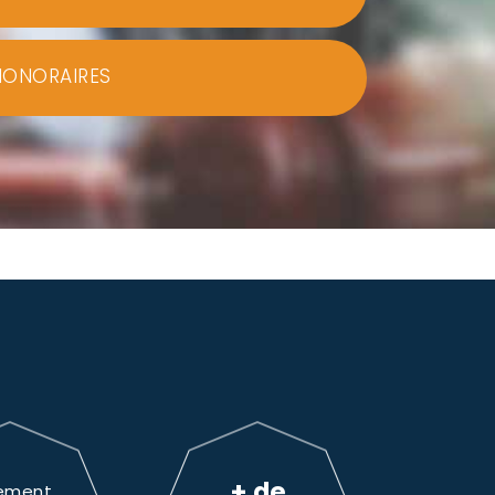
HONORAIRES
+ de
ement