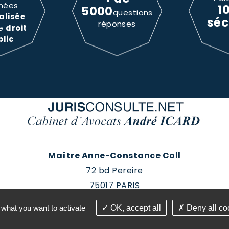
nées
1
5000
questions
alisée
séc
réponses
le
droit
blic
Maître Anne-Constance Coll
72 bd Pereire
75017 PARIS
Tél : 01 60 88 18 78
 what you want to activate
OK, accept all
Deny all co
roits réservés - Conception Absolute Communication & 