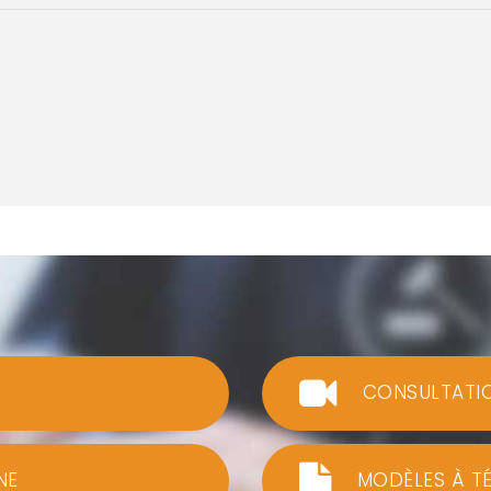
CONSULTATI
NE
MODÈLES À T