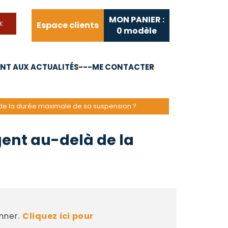
MON PANIER :
Espace clients
0
modèle
T AUX ACTUALITÉS
---ME CONTACTER
FAQ
Liens utiles
 de la durée maximale de sa suspension ?
gent au-delà de la
nner.
Cliquez ici pour