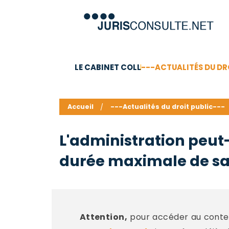
LE CABINET COLL
---ACTUALITÉS DU DR
C.V.
Compétences
Barême des honoraires - a
Accueil
---Actualités du droit public---
L'administration peut
durée maximale de sa
Attention,
pour accéder au conten