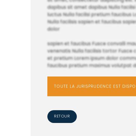
dapibus sit amet dapibus Nulla facilisi
luctus Nulla facilisi pretium faucibus
Nulla facilisis sapien et faucibus sa
dolor
sapien et faucibus Fusce convalli mauri
venenatis Nulla facilisis tortor Fus
et pretium Lorem ipsum dolor commodo
faucibus pretium maximus volutpat dui
TOUTE LA JURISPRUDENCE EST DISP
RETOUR