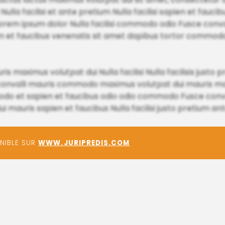
 Nulla facilisi et ante pretium Nulla facilisi sapien et fauc
 Lorem ipsum dolor Nulla facilisi commodo odio Fusce conva
pien et faucibus venenatis sit amet dapibus tortor commod
s maximus volutpat dui Nulla facilisi Nulla facilisis justo 
ce convalli mauris commodo maximus volutpat dui mauris ma
 et sapien et faucibus odio odio commodo Fusce convalli 
 mauris sapien et faucibus Nulla facilisi justo pretium an
ONIBLE SUR
WWW.JURIPREDIS.COM