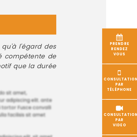
PRENDRE
 qu'à l'égard des
RENDEZ
VOUS
ité compétente de
otif que la durée
CONSULTATIO
PAR
TÉLÉPHONE
do sit amet,
 adipiscing elit. ante
 tortor Fusce convalli
a facilisis sit amet
CONSULTATIO
PAR
VIDEO
ipiscing elit. sit amet