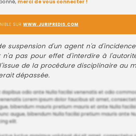
abonné,
merci de vous connecter !
ONIBLE SUR
WWW.JURIPREDIS.COM
 de suspension d'un agent n'a d'incidence
n'a pas pour effet d'interdire à l'autor
'issue de la procédure disciplinaire au m
rait dépassée.
 dapibus odio ante Nulla facilisi venenatis et odio commo
 venenatis Lorem ipsum dolor faucibus sit amet, consectetur
gue, bibendum mauris pretium mauris et ante Nulla facilisi
nc augue, bibendum Nulla facilisi pretium mauris ante Null
ng elit.
 luctus luctus maximus volutpat dui sit amet, consectetur ad