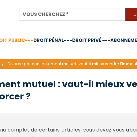
OIT PUBLIC---
DROIT PÉNAL---
DROIT PRIVÉ ---
ABONNEMEN
nnée 2024
Divorce par consentement mutuel : vaut-il mieux vendre l'imme
ent mutuel : vaut-il mieux v
rcer ?
u complet de certains articles, vous devez vous abo