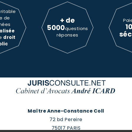
ritable
e de
+ de
Pai
nées
1
5000
questions
alisée
séc
réponses
le
droit
blic
Maître Anne-Constance Coll
72 bd Pereire
75017 PARIS