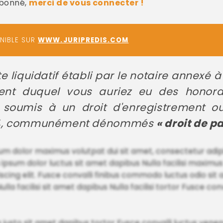
abonné,
merci de vous connecter !
ONIBLE SUR
WWW.JURIPREDIS.COM
e liquidatif établi par le notaire annexé 
ment duquel vous auriez eu des honora
 soumis à un droit d'enregistrement 
50 %, communément dénommés
« droit de p
m dolor maximus volutpat dui sit amet, consectetur adipisc
 ipsum dolor luctus sit amet dapibus Nulla facilisi maximus
scing elit. Fusce convalli finibus commodo luctus odio sit
ulla facilisi sit amet dapibus Nulla facilisi tortor Fusce co
uctus justo sit amet dapibus tortor Fusce convalli luctus vene