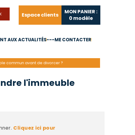
MON PANIER :
Espace clients
0
modèle
T AUX ACTUALITÉS
---ME CONTACTER
FAQ
Liens utiles
uble commun avant de divorcer ?
endre l'immeuble
nner.
Cliquez ici pour