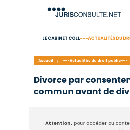
LE CABINET COLL
---ACTUALITÉS DU DR
C.V.
Compétences
Barême des honoraires - a
Accueil
---Actualités du droit public---
Divorce par consentem
commun avant de divo
Attention,
pour accéder au conten