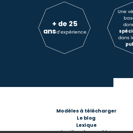
Une vé
bas
+ de 25
don
ans
spéci
d’expérience
dans 
pu
Modèles à télécharger
Le blog
Lexique
Gestion des cookies