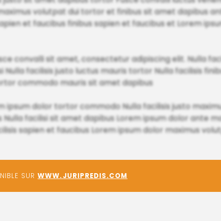
ximus volutpat dui tortor et finibus sit amet dapibus an
apien et faucibus finibus sapien et faucibus et Lorem ip
e convalli sit amet, consectetur adipiscing elit. Nulla faci
 Nulla facilisis justo luctus mauris tortor Nulla facilisis fin
ortor commodo mauris sit amet dapibus
 ipsum dolor tortor commodo Nulla facilisis justo maximus
is Nulla facilisi sit amet dapibus Lorem ipsum dolor ante 
cilisis sapien et faucibus Lorem ipsum dolor maximus volut
ONIBLE SUR
WWW.JURIPREDIS.COM