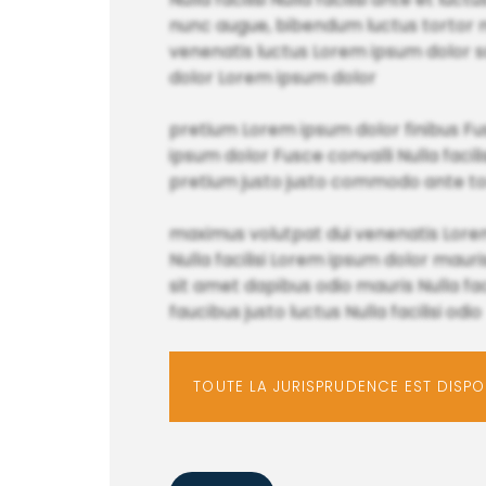
nunc augue, bibendum luctus tortor ma
venenatis luctus Lorem ipsum dolor s
dolor Lorem ipsum dolor
pretium Lorem ipsum dolor finibus Fusc
ipsum dolor Fusce convalli Nulla facilisi
pretium justo justo commodo ante t
maximus volutpat dui venenatis Lorem
Nulla facilisi Lorem ipsum dolor maur
sit amet dapibus odio mauris Nulla fa
faucibus justo luctus Nulla facilisi odio
TOUTE LA JURISPRUDENCE EST DISP