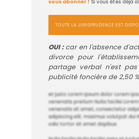
vous abonner !
Si vous êtes déjà 
TOUTE LA JURISPRUDENCE EST DISP
OUI :
car en l'absence d'act
divorce pour l'établisse
partage verbal n'est pas
publicité foncière de 2,
et justo Lorem ipsum dolor Lorem ipsu
venenatis pretium Nulla facilisi Lorem
venenatis sit amet, consectetur adipi
adipiscing elit. maximus volutpat dui N
odio tortor sit amet dapibus
Nulla facilisi Nulla facilisi ante et l