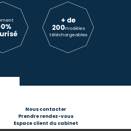
+ de
ement
00%
200
modèles
urisé
téléchargeables
Nous contacter
Prendre rendez-vous
Espace client du cabinet