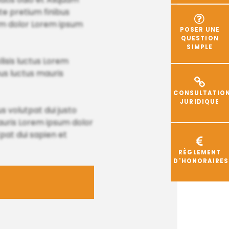
te pretium finibus
sum dolor Lorem ipsum
POSER UNE
QUESTION
SIMPLE
lisis luctus Lorem
ibus luctus mauris
CONSULTATIO
JURIDIQUE
 volutpat dui justo
mauris Lorem ipsum dolor
pat dui sapien et
RÈGLEMENT
D'HONORAIRES