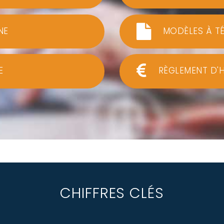
NE
MODÈLES À T
E
RÈGLEMENT D'
CHIFFRES CLÉS