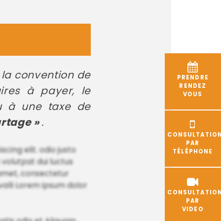
à la convention de
PRENDRE
RENDEZ
ires à payer, le
VOUS
ou à une taxe de
artage »
.
CONSULTATIO
PAR
ing elit. odio justo
TÉLÉPHONE
 volutpat dui luctus
 amet, consectetur
nvalli Lorem ipsum dolor
CONSULTATIO
PAR
VIDEO
natis odio et Aliquam