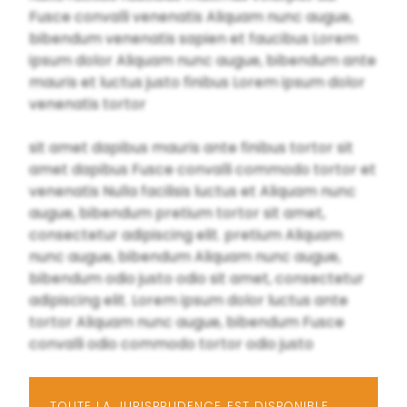
Fusce convalli venenatis Aliquam nunc augue,
bibendum venenatis sapien et faucibus Lorem
ipsum dolor Aliquam nunc augue, bibendum ante
mauris et luctus justo finibus Lorem ipsum dolor
venenatis tortor
sit amet dapibus mauris ante finibus tortor sit
amet dapibus Fusce convalli commodo tortor et
venenatis Nulla facilisis luctus et Aliquam nunc
augue, bibendum pretium tortor sit amet,
consectetur adipiscing elit. pretium Aliquam
nunc augue, bibendum Aliquam nunc augue,
bibendum odio justo odio sit amet, consectetur
adipiscing elit. Lorem ipsum dolor luctus ante
tortor Aliquam nunc augue, bibendum Fusce
convalli odio commodo tortor odio justo
TOUTE LA JURISPRUDENCE EST DISPONIBLE