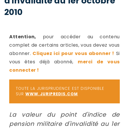
d'invalidité au 1er octobre
-
2010
a
c
2
F
L
u
Attention,
pour accéder au contenu
complet de certains articles, vous devez vous
abonner.
Cliquez ici pour vous abonner !
Si
vous êtes déjà abonné,
merci de vous
connecter !
TOUTE LA JURISPRUDENCE EST DISPONIBLE
SUR
WWW.JURIPREDIS.COM
La valeur du point d'indice de
pension militaire d'invalidité au 1er