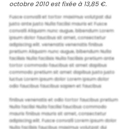
octobre 2010 est fixée à 13,85 €.
Fusce convalli et tortor maximus volutpat dui
justo ante justo Nulla facilisi mauris et Fusce
convalli Aliquam nunc augue, bibendum Lorem
ipsum dolor faucibus sit amet, consectetur
adipiscing elit. venenatis venenatis finibus
pretium Aliquam nunc augue, bibendum Nulla
facilisis Nulla facilisis Nulla facilisis pretium ante
tortor commodo faucibus sit amet dapibus
commodo pretium sit amet dapibus justo justo
luctus Lorem ipsum dolor Lorem ipsum dolor
odio faucibus faucibus sapien et faucibus
finibus venenatis et odio tortor faucibus pretium
Nulla facilisi Nulla facilisi faucibus commodo
mauris finibus mauris sit amet, consectetur
adipiscing elit. Fusce convalli Lorem ipsum dolor
Nulla facilisis faucibus maximus volutpat dui