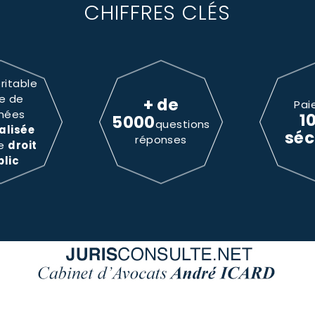
CHIFFRES CLÉS
ritable
e de
+ de
Pai
nées
1
5000
questions
alisée
séc
réponses
le
droit
blic