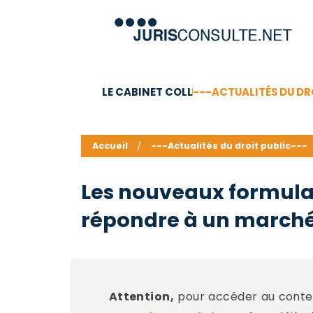
LE CABINET COLL
---ACTUALITÉS DU DR
C.V.
Compétences
Barême des honoraires - a
Accueil
---Actualités du droit public---
Les nouveaux formulair
répondre à un marché 
Attention,
pour accéder au conten