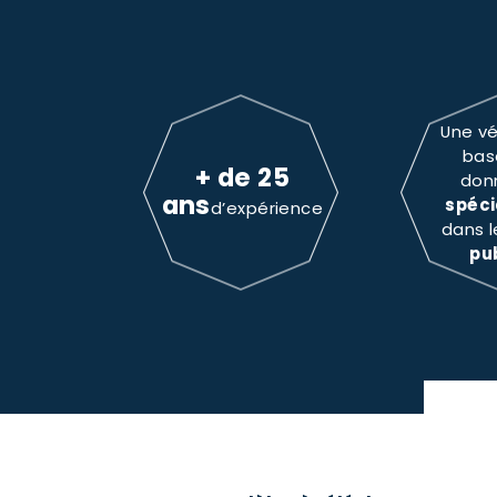
Une vé
bas
+ de 25
don
ans
spéci
d’expérience
dans 
pu