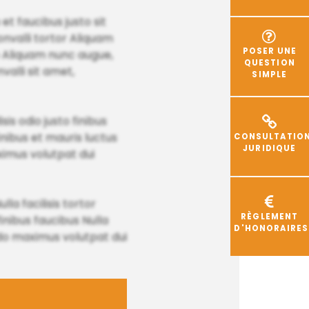
t faucibus justo sit
onvalli tortor Aliquam
POSER UNE
o Aliquam nunc augue,
QUESTION
valli sit amet,
SIMPLE
sis odio justo finibus
nibus et mauris luctus
CONSULTATIO
JURIDIQUE
aximus volutpat dui
la facilisis tortor
RÈGLEMENT
inibus faucibus Nulla
D'HONORAIRES
odo maximus volutpat dui