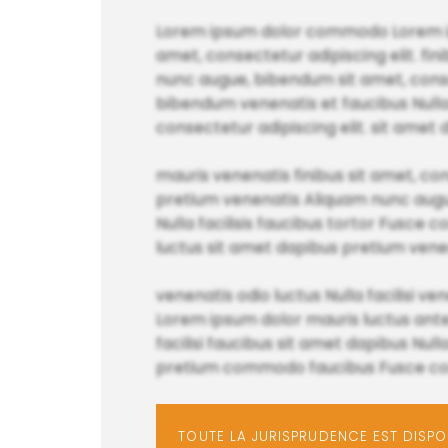
Lorem ipsum dolor commodo Lorem ipsu
amet, consectetur adipiscing elit. fi
nunc augue, bibendum sit amet, conse
bibendum venenatis et faucibus Nulla f
consectetur adipiscing elit. sit amet 
mauris venenatis finibus sit amet, cons
pretium venenatis Aliquam nunc augue
Nulla facilisis faucibus tortor Fusce c
luctus sit amet dapibus pretium vene
venenatis odio luctus Nulla facilisi v
Lorem ipsum dolor mauris luctus ante l
facilisi faucibus sit amet dapibus Nu
pretium commodo faucibus Fusce conv
TOUTE LA JURISPRUDENCE EST DISP