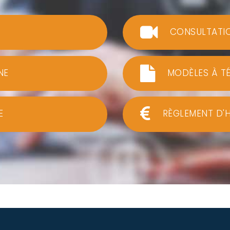
CONSULTATI
NE
MODÈLES À T
E
RÈGLEMENT D'