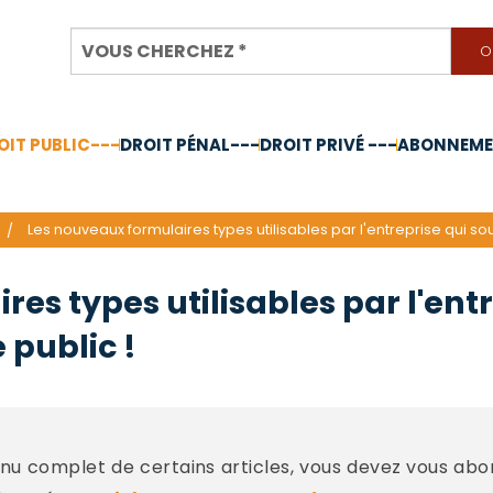
OIT PUBLIC---
DROIT PÉNAL---
DROIT PRIVÉ ---
ABONNEMEN
nnée 2024
Les nouveaux formulaires types utilisables par l'entreprise qui s
es types utilisables par l'ent
public !
u complet de certains articles, vous devez vous abo