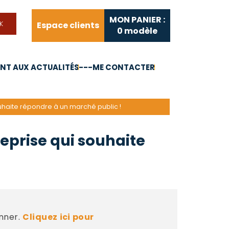
MON PANIER :
Espace clients
0
modèle
T AUX ACTUALITÉS
---ME CONTACTER
FAQ
Liens utiles
ouhaite répondre à un marché public !
reprise qui souhaite
nner.
Cliquez ici pour