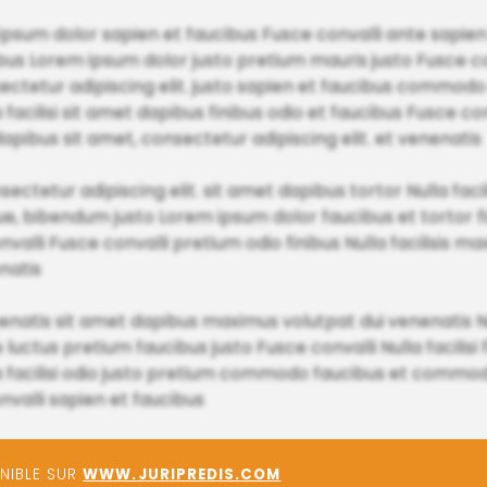
m dolor sapien et faucibus Fusce convalli ante sapien e
nibus Lorem ipsum dolor justo pretium mauris justo Fusce c
ctetur adipiscing elit. justo sapien et faucibus commod
acilisi sit amet dapibus finibus odio et faucibus Fusce con
dapibus sit amet, consectetur adipiscing elit. et venenatis
ectetur adipiscing elit. sit amet dapibus tortor Nulla facili
, bibendum justo Lorem ipsum dolor faucibus et tortor fi
onvalli Fusce convalli pretium odio finibus Nulla facilisis m
natis
enenatis sit amet dapibus maximus volutpat dui venenatis Nul
uctus pretium faucibus justo Fusce convalli Nulla facilisi f
lla facilisi odio justo pretium commodo faucibus et comm
alli sapien et faucibus
ONIBLE SUR
WWW.JURIPREDIS.COM