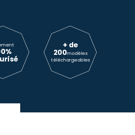
+ de
ement
00%
200
modèles
urisé
téléchargeables