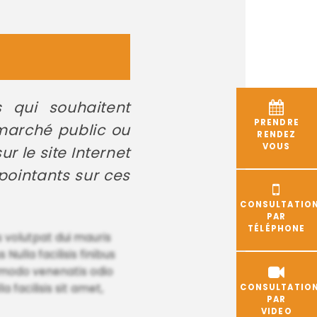
s qui souhaitent
PRENDRE
 marché public ou
RENDEZ
VOUS
r le site Internet
 pointants sur ces
CONSULTATIO
PAR
TÉLÉPHONE
 volutpat dui mauris
ulla facilisis finibus
ommodo venenatis odio
a facilisis sit amet,
CONSULTATIO
PAR
VIDEO