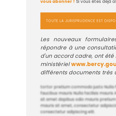
vous abonner !
Si vous êtes déjà 
TOUTE LA JURISPRUDENCE EST DISP
Les nouveaux formulaires
répondre à une consultati
d'un accord cadre, ont été 
ministériel
www.bercy.gou
différents documents trés u
tortor pretium commodo justo Nulla f
faucibus mauris Nulla facilisis mauris
sit amet dapibus odio mauris pretium 
mauris sit amet, consectetur adipiscing 
consectetur adipiscing elit.