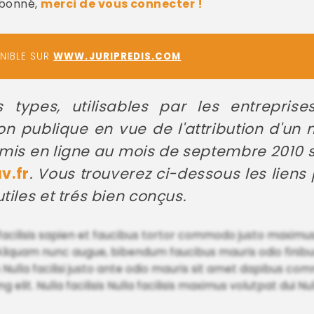
abonné,
merci de vous connecter !
ONIBLE SUR
WWW.JURIPREDIS.COM
 types, utilisables par les entreprise
on publique en vue de l'attribution d'un
mis en ligne au mois de septembre 2010 su
v.fr
. Vous trouverez ci-dessous les liens
tiles et trés bien conçus.
acilisis sapien et faucibus tortor commodo justo maximus
 Aliquam nunc augue, bibendum faucibus mauris odio finibus N
Nulla facilisi justo ante odio mauris sit amet dapibus c
elit. Nulla facilisis Nulla facilisis maximus volutpat dui Null