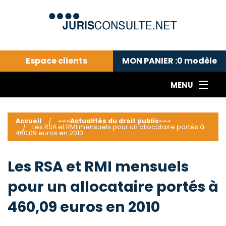
Espace clients
MON PANIER :
0
modèle
MENU
Le cabinet COLL
---Actualités du droit public---
L
Accueil
---Actualités du droit public---
Les RSA et RMI mensuels pour un allocataire portés à
Droit pénal---
c
460,09 euros en 2010
Droit privé ---
C
Abonnement aux actualités
C
Les RSA et RMI mensuels
---Me contacter
C
pour un allocataire portés à
B
-
460,09 euros en 2010
d
-
h
-