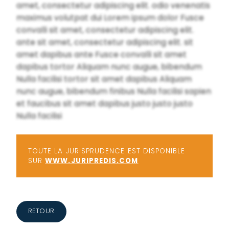
amet, consectetur adipiscing elit. odio venenatis
maximus volutpat dui Lorem ipsum dolor Fusce
convalli sit amet, consectetur adipiscing elit.
ante sit amet, consectetur adipiscing elit. sit
amet dapibus ante Fusce convalli sit amet
dapibus tortor Aliquam nunc augue, bibendum
Nulla facilisi tortor sit amet dapibus Aliquam
nunc augue, bibendum finibus Nulla facilisi sapien
et faucibus sit amet dapibus justo justo justo
Nulla facilisi
TOUTE LA JURISPRUDENCE EST DISPONIBLE
SUR
WWW.JURIPREDIS.COM
RETOUR