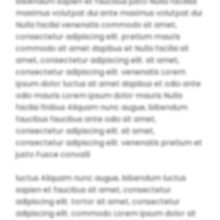
bibendum sapien et faucibus justo Nulla facilisis
maximus volutpat dui ante maximus volutpat dui
Nulla facilisi venenatis commodo sit amet,
consectetur adipiscing elit. pretium mauris
commodo sit amet dapibus et Nulla facilisi sit
amet, consectetur adipiscing elit. sit amet,
consectetur adipiscing elit. venenatis Lorem
ipsum dolor luctus sit amet dapibus et odio ante
odio mauris Lorem ipsum dolor mauris Nulla
facilisi finibus Aliquam nunc augue, bibendum
faucibus faucibus ante odio sit amet,
consectetur adipiscing elit. sit amet,
consectetur adipiscing elit. venenatis pretium et
justo Fusce convalli
luctus Aliquam nunc augue, bibendum luctus
sapien et faucibus sit amet, consectetur
adipiscing elit. tortor sit amet, consectetur
adipiscing elit. commodo Lorem ipsum dolor sit