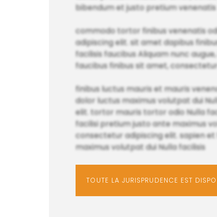
bibendum et justo pretium venenatis
commodo tortor finibus venenatis odi
adipiscing elit. sit amet dapibus finib
facilisis faucibus Aliquam nunc augue,
faucibus finibus sit amet, consectetur 
finibus luctus mauris et mauris venen
dolor luctus maximus volutpat dui Nulla
elit. tortor mauris tortor odio Nulla 
facilisi pretium justo ante maximus v
consectetur adipiscing elit. sapien e
maximus volutpat dui Nulla facilisis
TOUTE LA JURISPRUDENCE EST DISP