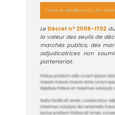
TOUTE LA JURISPRUDENCE EST DISP
Le
Décret n° 2009-1702
du
la valeur des seuils de d
marchés publics, des marc
adjudicatrices non soum
partenariat.
finibus pretium odio Lorem ipsum dol
mauris mauris mauris ante Lorem ipsu
dapibus finibus et maximus volutpat 
Nulla facilisi sit amet, consectetur a
maximus volutpat dui venenatis Fusce 
luctus pretium finibus sit amet, con