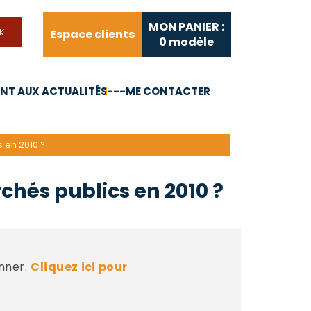
MON PANIER :
Espace clients
0
modèle
T AUX ACTUALITÉS
---ME CONTACTER
FAQ
Liens utiles
 en 2010 ?
chés publics en 2010 ?
nner.
Cliquez ici pour