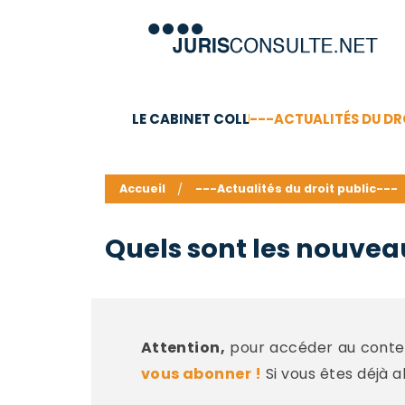
LE CABINET COLL
---ACTUALITÉS DU DR
C.V.
Compétences
Barême des honoraires - a
Accueil
---Actualités du droit public---
Quels sont les nouveau
Attention,
pour accéder au conten
vous abonner !
Si vous êtes déjà 