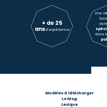
Une vé
bas
+ de 25
don
ans
spéci
d’expérience
dans 
pu
Modèles à télécharger
Le blog
Lexique