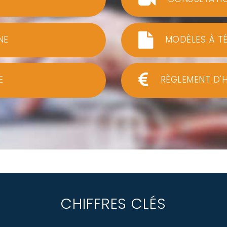
NE
MODÈLES À T
E
RÈGLEMENT D'
CHIFFRES CLÉS