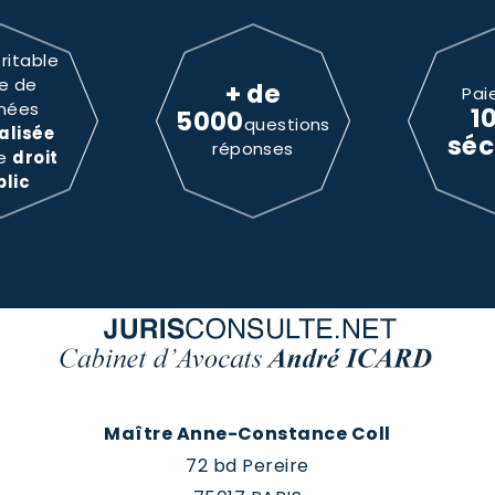
ritable
e de
+ de
Pai
nées
1
5000
questions
alisée
séc
réponses
le
droit
blic
Maître Anne-Constance Coll
72 bd Pereire