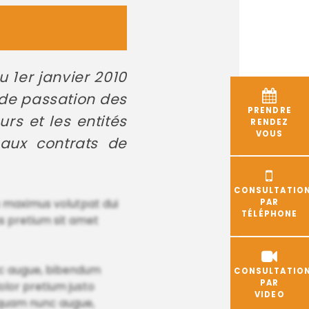
1er janvier 2010
 de passation des
PRENDRE
rs et les entités
RENDEZ
VOUS
aux contrats de
CONSULTATIO
s maximus volutpat dui
PAR
TÉLÉPHONE
s pretium sit amet
nunc augue, bibendum
CONSULTATIO
PAR
olor pretium justo
VIDEO
liquam nunc augue,