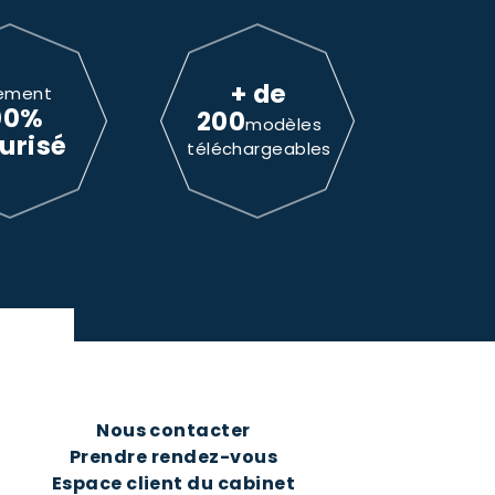
+ de
ement
00%
200
modèles
urisé
téléchargeables
Nous contacter
Prendre rendez-vous
Espace client du cabinet