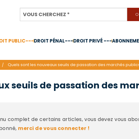
OIT PUBLIC---
DROIT PÉNAL---
DROIT PRIVÉ ---
ABONNEMEN
nnée 2024
Quels sont les nouveaux seuils de passation des marchés publics
x seuils de passation des mar
u complet de certains articles, vous devez vous abo
abonné,
merci de vous connecter !