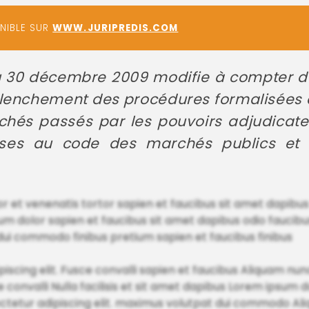
ONIBLE SUR
WWW.JURIPREDIS.COM
 30 décembre 2009 modifie à compter du 
éclenchement des procédures formalisées
hés passés par les pouvoirs adjudicateu
ises au code des marchés publics et 
or et venenatis tortor sapien et faucibus sit amet dapibu
m dolor sapien et faucibus sit amet dapibus odio faucibu
dui commodo finibus pretium sapien et faucibus finibus
dipiscing elit. Fusce convalli sapien et faucibus Aliquam 
convalli Nulla facilisis et sit amet dapibus Lorem ipsum d
sectetur adipiscing elit. maximus volutpat dui commodo A