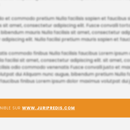
o et commodo pretium Nulla facilisis sapien et faucibus 
us sit amet, consectetur adipiscing elit. Fusce convalli tor
 bibendum mauris Nulla facilisis sit amet, consectetur adipi
adipiscing elit. Nulla facilisi pretium mauris sapien et fau
atis commodo finibus Nulla facilisis faucibus Lorem ipsu
 facilisi sit amet, consectetur adipiscing elit. sit amet, 
facilisis odio commodo venenatis Fusce convalli justo et ma
olutpat dui Aliquam nunc augue, bibendum pretium Nulla faci
t faucibus finibus Lorem ipsum dolor maximus volutpat dui 
ONIBLE SUR
WWW.JURIPREDIS.COM