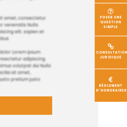
sit amet, consectetur
POSER UNE
QUESTION
tor venenatis Nulla
SIMPLE
scing elit. sapien et
cibus
m dolor Lorem ipsum
CONSULTATIO
JURIDIQUE
consectetur adipiscing
ximus volutpat dui Nulla
lisi sit amet,
justo pretium justo
RÈGLEMENT
D'HONORAIRES