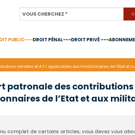
OIT PUBLIC---
DROIT PÉNAL---
DROIT PRIVÉ ---
ABONNEMEN
nnée 2024
utions retraites et A.T.I. applicables aux fonctionnaires de l’Etat et au
t patronale des contributions r
onnaires de l’Etat et aux milit
u complet de certains articles, vous devez vous abo