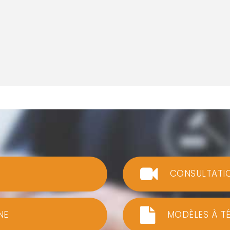
CONSULTATI
NE
MODÈLES À T