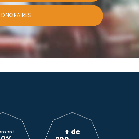
HONORAIRES
+ de
ement
00%