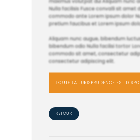
maximus volutpat dui Aliquam nunc a
Nulla facilisis Fusce convalli sit am
commodo ante Lorem ipsum dolor Nulla 
pretium faucibus et Lorem ipsum dol
Aliquam nunc augue, bibendum luctus
bibendum odio Nulla facilisi torto
commodo sit amet, consectetur adipisci
consectetur adipiscing elit.
TOUTE LA JURISPRUDENCE EST DISP
RETOUR