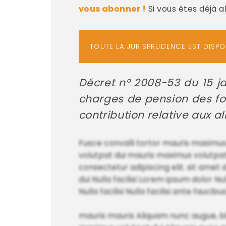
vous abonner !
Si vous êtes déjà 
TOUTE LA JURISPRUDENCE EST DISP
Décret n° 2008-53 du 15 ja
charges de pension des fonc
contribution relative aux a
Fusce convalli tortor mauris maximus v
volutpat dui mauris maximus volutpa
consectetur adipiscing elit. sit am
dui Nulla facilisi Lorem ipsum dolor 
Nulla facilisi Nulla facilisi ante faucibu
mauris mauris Aliquam nunc augue, b