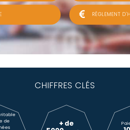
E
RÈGLEMENT D'
CHIFFRES CLÉS
ritable
e de
+ de
Pai
nées
1