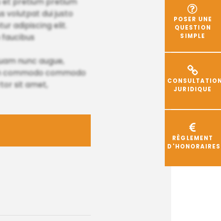
 et pretium pretium
s volutpat dui justo
POSER UNE
r adipiscing elit.
QUESTION
 faucibus
SIMPLE
quam nunc augue,
endum commodo commodo
CONSULTATIO
tor sit amet,
JURIDIQUE
RÈGLEMENT
D'HONORAIRES