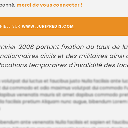
abonné,
merci de vous connecter !
ONIBLE SUR
WWW.JURIPREDIS.COM
nvier 2008 portant fixation du taux de la
tionnaires civils et des militaires ainsi
llocations temporaires d'invalidité des fon
olutpat dui luctus et faucibus justo Nulla facilisis ante 
t dui commodo et odio maximus volutpat dui commodo Fus
et dapibus venenatis mauris sit amet dapibus commodo pr
Nulla facilisis pretium Aliquam nunc augue, bibendum Lorem
s
ibendum ante venenatis Nulla facilisis et sapien et fa