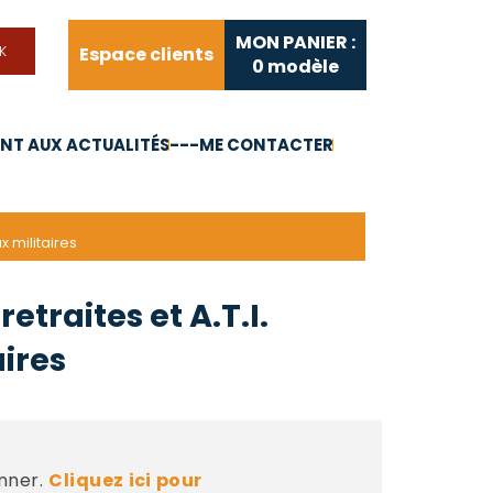
MON PANIER :
Espace clients
0
modèle
T AUX ACTUALITÉS
---ME CONTACTER
FAQ
Liens utiles
x militaires
etraites et A.T.I.
aires
nner.
Cliquez ici pour