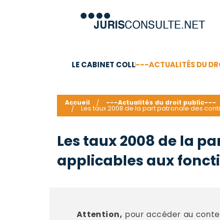
LE CABINET COLL
---ACTUALITÉS DU DR
C.V.
Compétences
Barême des honoraires - a
Accueil
---Actualités du droit public---
Les taux 2008 de la part patronale des contrib
Les taux 2008 de la par
applicables aux foncti
Attention,
pour accéder au conten