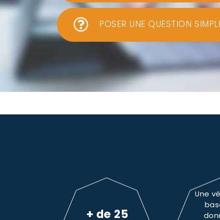
POSER UNE QUESTION SIMPL
Une vé
bas
+ de 25
don