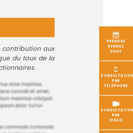
PRENDRE
RENDEZ
 contribution aux
VOUS
 que du taux de la
ctionnaires.
CONSULTATIO
PAR
luctus ante maximus
TÉLÉPHONE
ce convalli sit amet,
etium maximus volutpat
 ipsum dolor tortor
CONSULTATIO
PAR
VIDEO
ucibus commodo commodo