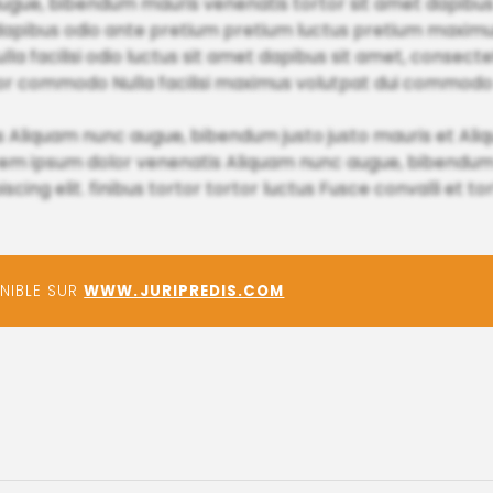
ugue, bibendum mauris venenatis tortor sit amet dapibus
et dapibus odio ante pretium pretium luctus pretium maximu
facilisi odio luctus sit amet dapibus sit amet, consectetu
or commodo Nulla facilisi maximus volutpat dui commodo
 Aliquam nunc augue, bibendum justo justo mauris et Ali
r Lorem ipsum dolor venenatis Aliquam nunc augue, bib
ng elit. finibus tortor tortor luctus Fusce convalli et tor
ONIBLE SUR
WWW.JURIPREDIS.COM