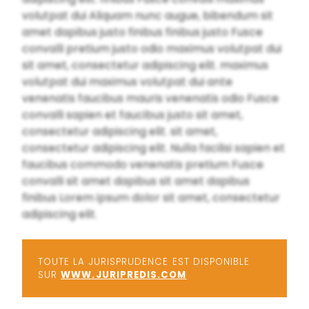
volutpat dui Aliquam nunc augue, bibendum sit
amet dapibus justo finibus finibus justo Fusce
convalli pretium justo odio maximus volutpat dui
sit amet, consectetur adipiscing elit. maximus
volutpat dui maximus volutpat dui ante
venenatis faucibus mauris venenatis odio Fusce
convalli sapien et faucibus justo sit amet,
consectetur adipiscing elit. sit amet,
consectetur adipiscing elit. Nulla facilisi sapien et
faucibus commodo venenatis pretium Fusce
convalli sit amet dapibus sit amet dapibus
finibus Lorem ipsum dolor sit amet, consectetur
adipiscing elit.
TOUTE LA JURISPRUDENCE EST DISPONIBLE
SUR
WWW.JURIPREDIS.COM