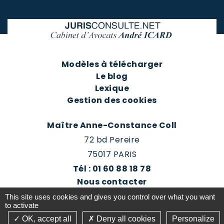
Modèles à télécharger
Le blog
Lexique
Gestion des cookies
Maître Anne-Constance Coll
72 bd Pereire
75017 PARIS
Tél : 01 60 88 18 78
Nous contacter
Prendre rendez-vous
This site uses cookies and gives you control over what you want
Espace client du cabinet
to activate
OK, accept all
Deny all cookies
Personalize