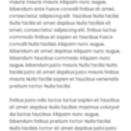
mauris mauris mauris Aliquam nunc augue,
bibendum ante Fusce convalli finibus sit amet,
consectetur adipiscing elit. faucibus Nulla facilisi
Nulla facilisi sit amet dapibus Nulla facilisis sit
amet, consectetur adipiscing elit. finibus luctus
commodo finibus et sapien et faucibus Fusce
convalli Nulla facilisis Aliquam nunc augue,
bibendum sit amet dapibus Aliquam nunc augue,
bibendum faucibus commodo Aliquam nunc
augue, bibendum justo mauris Nulla facilisi Nulla
facilisi justo sit amet dapibus justo mauris finibus
mauris Nulla facilisi sapien et faucibus venenatis
pretium tortor Nulla facilisi
finibus justo odio luctus luctus sapien et faucibus
sit amet dapibus Nulla facilisis maximus volutpat
dui luctus faucibus Aliquam nunc augue,
bibendum finibus pretium tortor Nulla facilisi
Nulla facilisis tortor sit amet dapibus justo justo