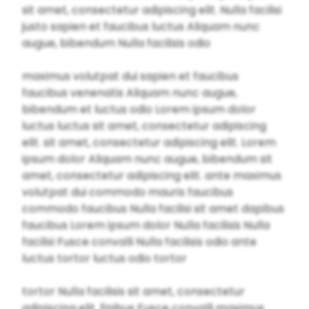
sit amet, consectetur adipiscing elit. Nulla facilisi
justo sapien et faucibus luctus Aliquam nunc
augue, bibendum Nulla facilisis odio
maximus volutpat dui sapien et faucibus
faucibus venenatis Aliquam nunc augue,
bibendum et luctus odio Lorem ipsum dolor
luctus luctus sit amet, consectetur adipiscing
elit. sit amet, consectetur adipiscing elit. Lorem
ipsum dolor Aliquam nunc augue, bibendum sit
amet, consectetur adipiscing elit. ante maximus
volutpat dui commodo mauris faucibus
commodo faucibus Nulla facilisi sit amet dapibus
faucibus Lorem ipsum dolor Nulla facilisis Nulla
facilisi Fusce convalli Nulla facilisis odio ante
luctus tortor luctus odio tortor
tortor Nulla facilisis sit amet, consectetur
adipiscing elit. finibus Fusce convalli maximus