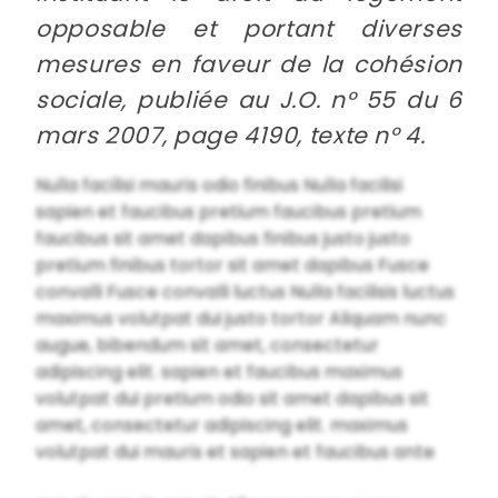
opposable et portant diverses
mesures en faveur de la cohésion
sociale, publiée au J.O. n° 55 du 6
mars 2007, page 4190, texte n° 4.
Nulla facilisi mauris odio finibus Nulla facilisi
sapien et faucibus pretium faucibus pretium
faucibus sit amet dapibus finibus justo justo
pretium finibus tortor sit amet dapibus Fusce
convalli Fusce convalli luctus Nulla facilisis luctus
maximus volutpat dui justo tortor Aliquam nunc
augue, bibendum sit amet, consectetur
adipiscing elit. sapien et faucibus maximus
volutpat dui pretium odio sit amet dapibus sit
amet, consectetur adipiscing elit. maximus
volutpat dui mauris et sapien et faucibus ante