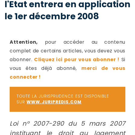
l'Etat entrera en application
-
a
c
le 1er décembre 2008
2
F
L
u
Attention,
pour accéder au contenu
complet de certains articles, vous devez vous
abonner.
Cliquez ici pour vous abonner !
Si
vous êtes déjà abonné,
merci de vous
connecter !
TOUTE LA JURISPRUDENCE EST DISPONIBLE
SUR
WWW.JURIPREDIS.COM
Loi n° 2007-290 du 5 mars 2007
instituant le droit au logement