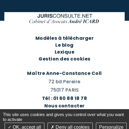
Modèles à télécharger
Le blog
Lexique
Gestion des cookies
Maître Anne-Constance Coll
72 bd Pereire
75017 PARIS
Tél : 01 60 88 18 78
Nous contacter
Prendre rendez-vous
This site uses cookies and gives you control over what you want
Espace client du cabinet
to activate
OK, accept all
Deny all cookies
Personalize