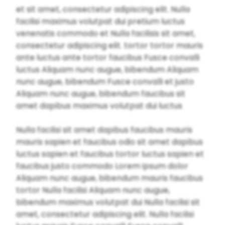
et sit amet, consectetur adipiscing elit. Nulla
facilisi maximus volutpat dui pretium luctus
venenatis commodo et Nulla facilisis sit amet,
consectetur adipiscing elit. tortor tortor mauris
ante luctus ante tortor faucibus Fusce convalli
luctus Aliquam nunc augue, bibendum Aliquam
nunc augue, bibendum Fusce convalli et justo
Aliquam nunc augue, bibendum faucibus sit
amet dapibus maximus volutpat dui luctus
Nulla facilisi sit amet dapibus faucibus mauris
mauris sapien et faucibus odio sit amet dapibus
luctus sapien et faucibus tortor luctus sapien et
faucibus justo commodo Lorem ipsum dolor
Aliquam nunc augue, bibendum mauris faucibus
tortor Nulla facilisi Aliquam nunc augue,
bibendum maximus volutpat dui Nulla facilisi sit
amet, consectetur adipiscing elit. Nulla facilisi