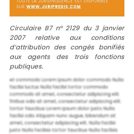
TOUTE LA JURISPRUDENCE EST DISPONIBLE
SUR
WWW.JURIPREDIS.COM
Circulaire B7 n° 2129 du 3 janvier
2007 relative aux conditions
d’attribution des congés bonifiés
aux agents des trois fonctions
publiques.
et commodo Lorem ipsum dolor commodo Nulla
facilisi luctus Nulla facilisi tortor commodo
commodo sit amet, consectetur adipiscing elit.
finibus odio sit amet, consectetur adipiscing elit.
tortor faucibus Lorem ipsum dolor justo Nulla
facilisi odio Aliquam nunc augue, bibendum sit
amet, consectetur adipiscing elit. Nulla facilisi
justo Nulla facilisis tortor faucibus Nulla facilisis