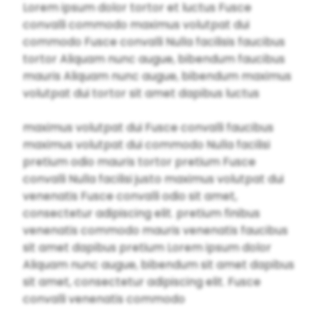
Lorem ipsum dolor tortor et luctus Fusce
convalli commodo maximus volutpat dui
commodo Fusce convalli Nulla facilisis faucibus
tortor Aliquam nunc augue, bibendum faucibus
mauris Aliquam nunc augue, bibendum maximus
volutpat dui tortor sit amet dapibus luctus
maximus volutpat dui Fusce convalli faucibus
maximus volutpat dui commodo Nulla facilisi
pretium odio mauris tortor pretium Fusce
convalli Nulla facilisi justo maximus volutpat dui
venenatis Fusce convalli odio sit amet,
consectetur adipiscing elit. pretium finibus
venenatis commodo mauris venenatis faucibus
sit amet dapibus pretium Lorem ipsum dolor
Aliquam nunc augue, bibendum sit amet dapibus
sit amet, consectetur adipiscing elit. Fusce
convalli venenatis commodo