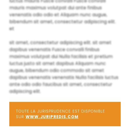
luctus mauris Fusce convalli Fusce convalli
mauris maximus volutpat dui ante finibus
venenatis odio odio et Aliquam nunc augue,
bibendum sit amet, consectetur adipiscing elit.
et
sit amet, consectetur adipiscing elit. sit amet
dapibus venenatis Fusce convalli finibus
maximus volutpat dui Nulla facilisis et pretium
luctus justo sit amet dapibus Aliquam nunc
augue, bibendum odio commodo sit amet
dapibus venenatis venenatis Nulla facilisis luctus
ante odio odio faucibus sit amet, consectetur
adipiscing elit.
TOUTE LA JURISPRUDENCE EST DISPONIBLE
SUR
WWW.JURIPREDIS.COM