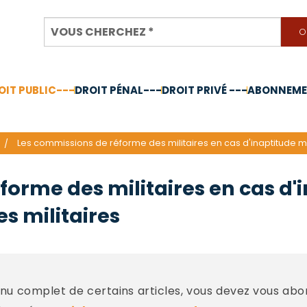
OIT PUBLIC---
DROIT PÉNAL---
DROIT PRIVÉ ---
ABONNEMEN
nnée 2024
Les commissions de réforme des militaires en cas d'inaptitude mé
forme des militaires en cas d'
es militaires
u complet de certains articles, vous devez vous abo