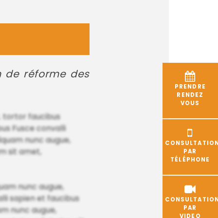
n de réforme des
PRENDRE
RENDEZ
VOUS
 tortor faucibus
us Fusce convalli
Aliquam nunc augue,
CONSULTATIO
m sit amet,
PAR
TÉLÉPHONE
iquam nunc augue,
i sapien et faucibus
CONSULTATIO
PAR
uam nunc augue,
VIDEO