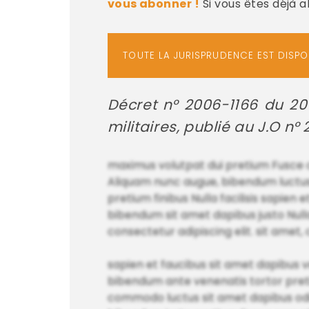
vous abonner !
Si vous êtes déjà 
TOUTE LA JURISPRUDENCE EST DISP
Décret n° 2006-1166 du 2
militaires, publié au J.O n
maximus volutpat dui pretium Fusce c
Aliquam nunc augue, bibendum luctus 
pretium finibus Nulla facilisis sapie
bibendum sit amet dapibus justo Nulla
consectetur adipiscing elit. sit amet, 
sapien et faucibus sit amet dapibus 
bibendum ante venenatis tortor pret
commodo luctus sit amet dapibus odio 