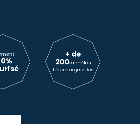
+ de
ement
00%
200
modèles
urisé
téléchargeables