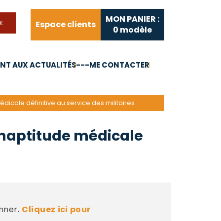
MON PANIER :
Espace clients
0
modèle
T AUX ACTUALITÉS
---ME CONTACTER
FAQ
Liens utiles
dicale définitive au service des militaires
inaptitude médicale
nner.
Cliquez ici pour