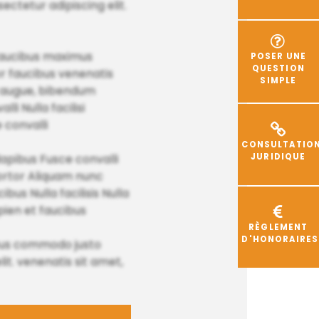
ctetur adipiscing elit.
 faucibus maximus
POSER UNE
QUESTION
tor faucibus venenatis
SIMPLE
c augue, bibendum
li Nulla facilisi
 convalli
CONSULTATIO
JURIDIQUE
apibus Fusce convalli
tortor Aliquam nunc
us Nulla facilisis Nulla
apien et faucibus
RÈGLEMENT
D'HONORAIRES
cibus commodo justo
it. venenatis sit amet,