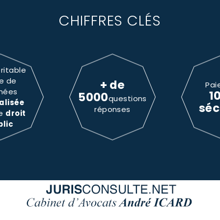
CHIFFRES CLÉS
ritable
e de
+ de
Pai
nées
1
5000
questions
alisée
séc
réponses
le
droit
blic