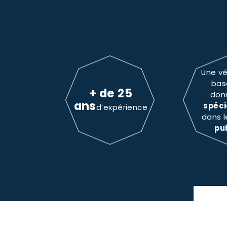
Une vé
bas
+ de 25
don
ans
spéci
d’expérience
dans 
pu