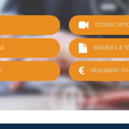
CONSULTATI
NE
MODÈLES À T
E
RÈGLEMENT D'