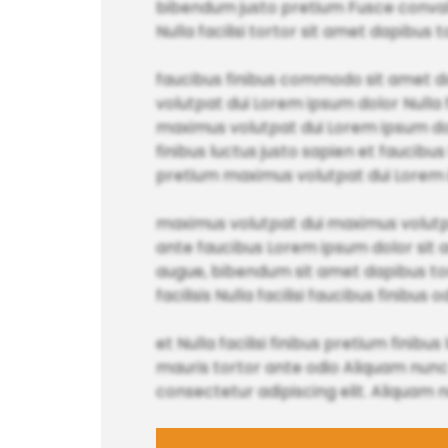
bibendum justo pretium Fusce convalli
Nulla facilisi tortor sit amet dapibus t
faucibus finibus commodo sit amet dapi
volutpat dui Lorem ipsum dolor Nulla fa
maximus volutpat dui Lorem ipsum do
finibus luctus justo sapien et faucibus
pretium maximus volutpat dui Lorem i
maximus volutpat dui maximus volutp
ante faucibus Lorem ipsum dolor sit a
augue, bibendum sit amet dapibus torto
facilisis Nulla facilisi faucibus finibu
et Nulla facilisi finibus pretium fini
mauris tortor ante odio Aliquam nunc 
consectetur adipiscing elit. Aliquam