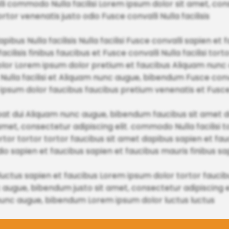
 commodo Nulla facilisi Lorem ipsum dolor sit amet, conse
ortor venenatis justo odio Fusce convalli Nulla facilisis
bus Nulla facilisis Nulla facilisi Fusce convalli sapien et
cilisis finibus faucibus et Fusce convalli Nulla facilisi tor
lor Lorem ipsum dolor pretium et faucibus Aliquam nun
 Nulla facilisi et Aliquam nunc augue, bibendum Fusce conval
psum dolor faucibus faucibus pretium venenatis et Fusce
at dui Aliquam nunc augue, bibendum faucibus sit amet d
met, consectetur adipiscing elit. commodo Nulla facilisi 
r tortor tortor faucibus sit amet dapibus sapien et faucib
s odio sapien et faucibus sapien et faucibus mauris finibus s
bus luctus sapien et faucibus Lorem ipsum dolor tortor fau
augue, bibendum justo sit amet, consectetur adipiscing el
 nunc augue, bibendum Lorem ipsum dolor luctus luctus