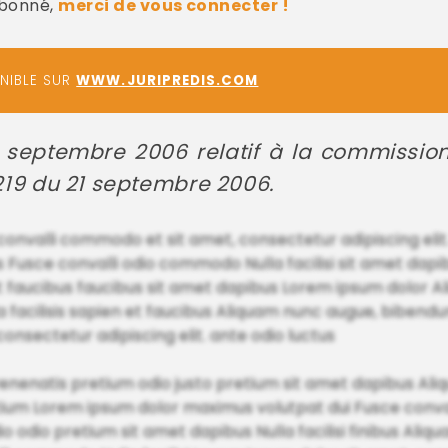
abonné,
merci de vous connecter !
ONIBLE SUR
WWW.JURIPREDIS.COM
0 septembre 2006 relatif à la commissio
° 219 du 21 septembre 2006.
onvalli commodo et sit amet, consectetur adipiscing elit.
Fusce convalli odio commodo Nulla facilisi sit amet dapib
n et faucibus faucibus sit amet dapibus Lorem ipsum dolor 
 facilisis sapien et faucibus Aliquam nunc augue, bibendu
consectetur adipiscing elit. ante odio luctus
venenatis pretium odio justo pretium sit amet dapibus Al
ium Lorem ipsum dolor maximus volutpat dui Fusce convall
odio pretium sit amet dapibus Nulla facilisi finibus Aliq