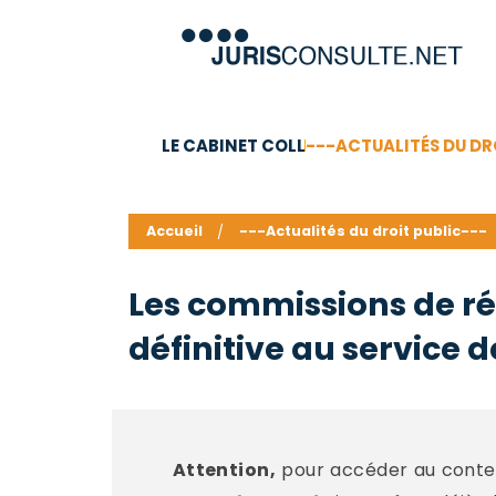
LE CABINET COLL
---ACTUALITÉS DU DR
C.V.
Compétences
Barême des honoraires - a
Accueil
---Actualités du droit public---
Les commissions de ré
définitive au service d
Attention,
pour accéder au conten