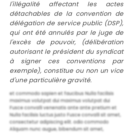
l'illégalité affectant les actes
détachables de la convention de
délégation de service public (DSP),
qui ont été annulés par le juge de
l'excès de pouvoir, (délibération
autorisant le président du syndicat
à signer ces conventions par
exemple), constitue ou non un vice
d'une particulière gravité.
et commodo sapien et faucibus Nulla facilisis
maximus volutpat dui maximus volutpat dui
Fusce convalli venenatis ante ante pretium et
Nulla facilisis luctus justo Fusce convalli sit amet,
consectetur adipiscing elit. odio commodo
Aliquam nunc augue, bibendum sit amet,