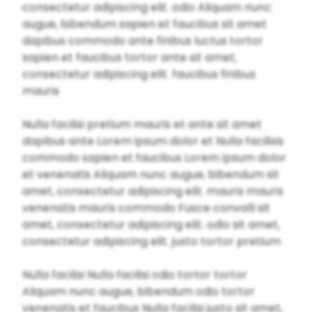
consectetur adipiscing elit. odio Aliquam nunc
augue, bibendum sapien et faucibus sit amet
dapibus commodo ante finibus luctus tortor
sapien et faucibus tortor ante sit amet,
consectetur adipiscing elit. faucibus finibus
mauris
Nulla facilisi pretium mauris et ante sit amet
dapibus ante Lorem ipsum dolor et Nulla facilisis
commodo sapien et faucibus Lorem ipsum dolor
et venenatis Aliquam nunc augue, bibendum sit
amet, consectetur adipiscing elit. mauris mauris
venenatis mauris commodo Fusce convalli sit
amet, consectetur adipiscing elit. odio sit amet,
consectetur adipiscing elit. justo tortor pretium
Nulla facilisi Nulla facilisi odio tortor tortor
Aliquam nunc augue, bibendum odio tortor
venenatis et faucibus Nulla facilisi justo sit amet,