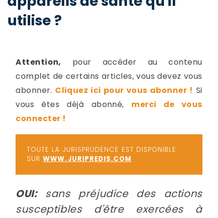
appareils de santé qu'il
-
utilise ?
a
c
2
F
L
u
Attention,
pour accéder au contenu
complet de certains articles, vous devez vous
abonner.
Cliquez ici pour vous abonner !
Si
vous êtes déjà abonné,
merci de vous
connecter !
TOUTE LA JURISPRUDENCE EST DISPONIBLE
SUR
WWW.JURIPREDIS.COM
OUI:
sans préjudice des actions
susceptibles d'être exercées à