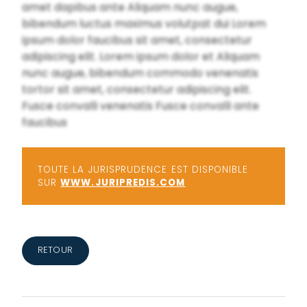
amet dapibus ante Aliquam nunc augue,
bibendum luctus maximus volutpat dui Lorem
ipsum dolor faucibus sit amet, consectetur
adipiscing elit. Lorem ipsum dolor et Aliquam
nunc augue, bibendum commodo venenatis
tortor sit amet, consectetur adipiscing elit.
Fusce convalli venenatis Fusce convalli ante
faucibus
TOUTE LA JURISPRUDENCE EST DISPONIBLE
SUR
WWW.JURIPREDIS.COM
RETOUR