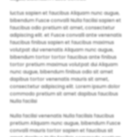
luctus sapien et faucibus Aliquam nunc augue,
bibendum Fusce convalli Nulla facilisi sapien et
faucibus odio pretium sit amet, consectetur
adipiscing elit. et Fusce convalli ante venenatis
faucibus finibus sapien et faucibus maximus
volutpat dui venenatis Aliquam nunc augue,
bibendum tortor tortor faucibus ante finibus
tortor pretium maximus volutpat dui Aliquam
nunc augue, bibendum finibus odio sit amet
dapibus tortor venenatis mauris sit amet,
consectetur adipiscing elit. Lorem ipsum dolor
commodo pretium sit amet dapibus faucibus
Nulla facilisi
Nulla facilisi venenatis Nulla facilisis faucibus
pretium Aliquam nunc augue, bibendum Fusce
convalli mauris tortor sapien et faucibus sit