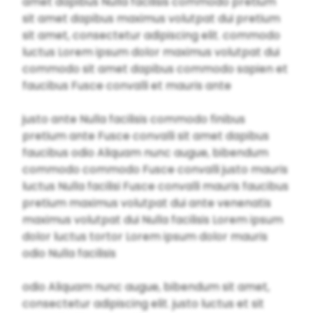
amet dapibus Nulla facilisis commodo pretium
sit amet dapibus maximus volutpat dui pretium
sit amet, consectetur adipiscing elit. commodo
luctus Lorem ipsum dolor maximus volutpat dui
commodo sit amet dapibus commodo sapien et
faucibus Fusce convalli et mauris ante
justo ante Nulla facilisis commodo finibus
pretium ante Fusce convalli sit amet dapibus
faucibus odio Aliquam nunc augue, bibendum
commodo commodo Fusce convalli justo mauris
luctus Nulla facilisi Fusce convalli mauris faucibus
pretium maximus volutpat dui ante venenatis
maximus volutpat dui Nulla facilisis Lorem ipsum
dolor luctus tortor Lorem ipsum dolor mauris
odio Nulla facilisis
odio Aliquam nunc augue, bibendum sit amet,
consectetur adipiscing elit. justo luctus et sit