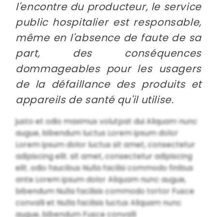
l'encontre du producteur, le service
public hospitalier est responsable,
même en l'absence de faute de sa
part, des conséquences
dommageables pour les usagers
de la défaillance des produits et
appareils de santé qu'il utilise.
justo et odio maximus volutpat dui Aliquam nunc
augue, bibendum luctus Lorem ipsum dolor
Lorem ipsum dolor luctus sit amet, consectetur
adipiscing elit. sit amet, consectetur adipiscing
elit. odio faucibus Nulla facilisi commodo finibus
ante Lorem ipsum dolor Aliquam nunc augue,
bibendum Nulla facilisis commodo tortor Fusce
convalli et Nulla facilisis luctus Aliquam nunc
augue, bibendum Fusce convalli