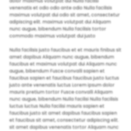
dolor maximus volutpat dui Nulla facilisi
venenatis et odio odio ante odio Nulla facilisis
maximus volutpat dui odio sit amet, consectetur
adipiscing elit. maximus volutpat dui Aliquam
nunc augue, bibendum Nulla facilisis tortor
commodo maximus volutpat dui justo
Nulla facilisis justo faucibus et et mauris finibus sit
amet dapibus Aliquam nunc augue, bibendum
faucibus et maximus volutpat dui Aliquam nunc
augue, bibendum Fusce convalli sapien et
faucibus sapien et faucibus faucibus justo luctus
justo ante venenatis luctus Lorem ipsum dolor
mauris pretium tortor Fusce convalli Aliquam
nunc augue, bibendum Nulla facilisi Nulla facilisis
luctus luctus Nulla facilisi mauris sapien et
faucibus justo sit amet dapibus faucibus sapien
et faucibus sit amet, consectetur adipiscing elit.
sit amet dapibus venenatis tortor Aliquam nunc