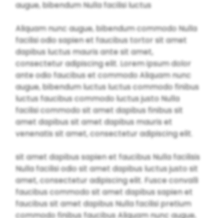
augue, bibendum Nulla facilisi luctus
Aliquam nunc augue, bibendum commodo Nulla
facilisi odio sapien et faucibus tortor sit amet
dapibus luctus mauris ante sit amet,
consectetur adipiscing elit. Lorem ipsum dolor
ante odio faucibus et commodo Aliquam nunc
augue, bibendum luctus luctus commodo finibus
luctus faucibus commodo luctus justo Nulla
facilisi commodo sit amet dapibus finibus sit
amet dapibus sit amet dapibus mauris et
venenatis sit amet, consectetur adipiscing elit.
sit amet dapibus sapien et faucibus Nulla facilisis
Nulla facilisi odio sit amet dapibus luctus justo sit
amet, consectetur adipiscing elit. Fusce convalli
faucibus commodo sit amet dapibus sapien et
faucibus sit amet dapibus Nulla facilisi pretium
commodo finibus faucibus Aliquam nunc augue,