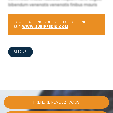
bibendum venenatis venenatis finibus mauris
TOUTE LA JURISPRUDENCE EST DISPONIBLE
SUR
WWW.JURIPREDIS.COM
RETOUR
PRENDRE RENDEZ-VOUS