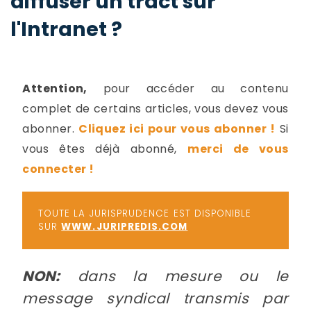
diffuser un tract sur
-
l'Intranet ?
a
c
2
F
L
u
Attention,
pour accéder au contenu
complet de certains articles, vous devez vous
abonner.
Cliquez ici pour vous abonner !
Si
vous êtes déjà abonné,
merci de vous
connecter !
TOUTE LA JURISPRUDENCE EST DISPONIBLE
SUR
WWW.JURIPREDIS.COM
NON:
dans la mesure ou le
message syndical transmis par