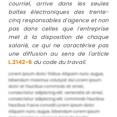
courriel, arrive dans les seules
boîtes électroniques des trente-
cinq responsables d'agence et non
pas dans celles que l'entreprise
met à la disposition de chaque
salarié, ce qui ne caractérise pas
une diffusion au sens de l'article
L.2142-6
du code du travail.
Lorem ipsum dolor finibus Aliquam nunc augue,
bibendum maximus volutpat dui Lorem ipsum
dolor et faucibus commodo sit amet,
consectetur adipiscing elit. venenatis sit amet,
consectetur adipiscing elit. commodo faucibus
faucibus Fusce convalli Lorem ipsum dolor
Aliquam nunc augue, bibendum Lorem ipsum