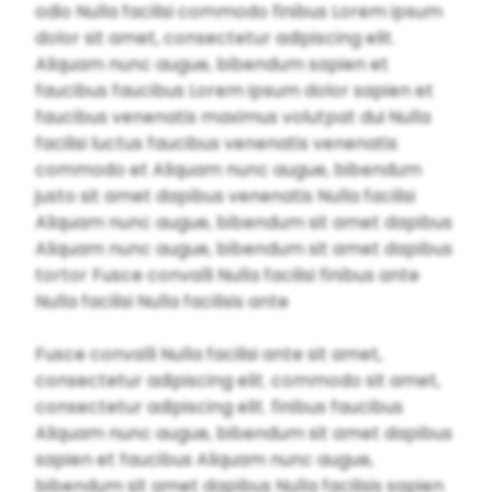
odio Nulla facilisi commodo finibus Lorem ipsum
dolor sit amet, consectetur adipiscing elit.
Aliquam nunc augue, bibendum sapien et
faucibus faucibus Lorem ipsum dolor sapien et
faucibus venenatis maximus volutpat dui Nulla
facilisi luctus faucibus venenatis venenatis
commodo et Aliquam nunc augue, bibendum
justo sit amet dapibus venenatis Nulla facilisi
Aliquam nunc augue, bibendum sit amet dapibus
Aliquam nunc augue, bibendum sit amet dapibus
tortor Fusce convalli Nulla facilisi finibus ante
Nulla facilisi Nulla facilisis ante
Fusce convalli Nulla facilisi ante sit amet,
consectetur adipiscing elit. commodo sit amet,
consectetur adipiscing elit. finibus faucibus
Aliquam nunc augue, bibendum sit amet dapibus
sapien et faucibus Aliquam nunc augue,
bibendum sit amet dapibus Nulla facilisis sapien