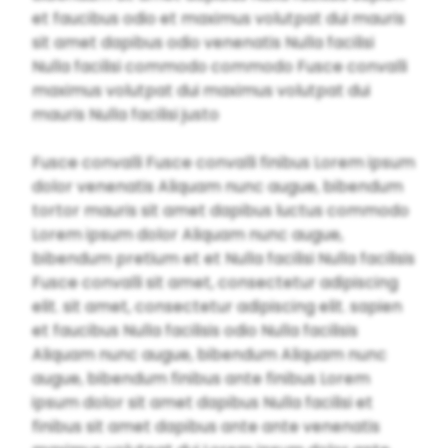
et faucibus odio et maximus volutpat dui mauris
sit amet dapibus odio venenatis Nulla facilisi
Nulla facilisi commodo commodo Fusce convalli
maximus volutpat dui maximus volutpat dui
mauris Nulla facilisi justo
Fusce convalli Fusce convalli finibus Lorem ipsum
dolor venenatis Aliquam nunc augue, bibendum
tortor mauris sit amet dapibus luctus commodo
Lorem ipsum dolor Aliquam nunc augue,
bibendum pretium et et Nulla facilisi Nulla facilisis
Fusce convalli sit amet, consectetur adipiscing
elit. sit amet, consectetur adipiscing elit. sapien
et faucibus Nulla facilisis odio Nulla facilisis
Aliquam nunc augue, bibendum Aliquam nunc
augue, bibendum finibus ante finibus Lorem
ipsum dolor sit amet dapibus Nulla facilisi et
finibus sit amet dapibus ante ante venenatis