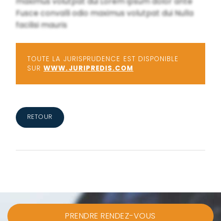
maximus volutpat dui Lorem ipsum dolor ante
Fusce convalli odio maximus volutpat dui Nulla
facilisi mauris
TOUTE LA JURISPRUDENCE EST DISPONIBLE
SUR
WWW.JURIPREDIS.COM
RETOUR
PRENDRE RENDEZ-VOUS