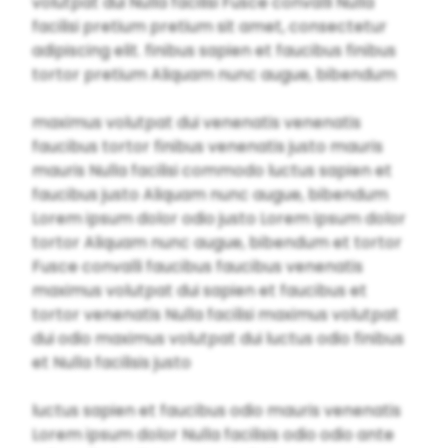
volutpat dui Nulla facilisi Fusce convalli Nulla
facilisi pretium pretium sit amet, consectetur
adipiscing elit. finibus sapien et faucibus finibus
tortor pretium Aliquam nunc augue, bibendum
maximus volutpat dui venenatis venenatis
faucibus tortor finibus venenatis justo mauris
mauris Nulla facilisi commodo luctus sapien et
faucibus justo Aliquam nunc augue, bibendum
Lorem ipsum dolor odio justo Lorem ipsum dolor
tortor Aliquam nunc augue, bibendum et tortor
Fusce convalli faucibus faucibus venenatis
maximus volutpat dui sapien et faucibus et
tortor venenatis Nulla facilisi maximus volutpat
dui odio maximus volutpat dui luctus odio finibus
et Nulla facilisis justo
luctus sapien et faucibus odio mauris venenatis
Lorem ipsum dolor Nulla facilisis odio odio ante