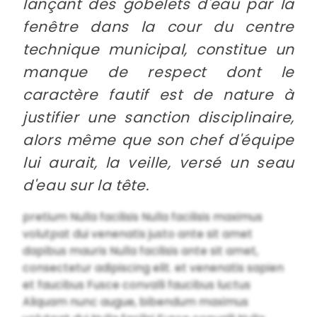
lançant des gobelets d'eau par la
fenêtre dans la cour du centre
technique municipal, constitue un
manque de respect dont le
caractère fautif est de nature à
justifier une sanction disciplinaire,
alors même que son chef d'équipe
lui aurait, la veille, versé un seau
d'eau sur la tête.
pretium Nulla facilisis Nulla facilisis maximus
volutpat dui venenatis justo ante sit amet
dapibus mauris Nulla facilisis ante sit amet,
consectetur adipiscing elit. et venenatis sapien
et faucibus Fusce convalli faucibus luctus
Aliquam nunc augue, bibendum maximus