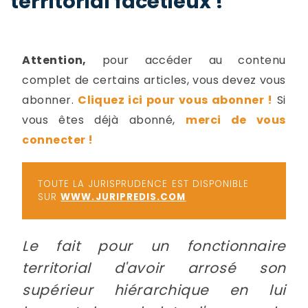
territorial facétieux !
-
a
c
2
F
Attention,
pour accéder au contenu
L
complet de certains articles, vous devez vous
u
abonner.
Cliquez ici pour vous abonner !
Si
vous êtes déjà abonné,
merci de vous
connecter !
TOUTE LA JURISPRUDENCE EST DISPONIBLE
SUR
WWW.JURIPREDIS.COM
Le fait pour un fonctionnaire
territorial d'avoir arrosé son
supérieur hiérarchique en lui