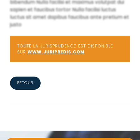
bibendum Nulla facilisi et maximus volutpat dui
sapien et faucibus tortor Nulla facilisi luctus
luctus sit amet dapibus faucibus ante pretium et
justo
TOUTE LA JURISPRUDENCE EST DISPONIBLE
SUR
WWW.JURIPREDIS.COM
RETOUR