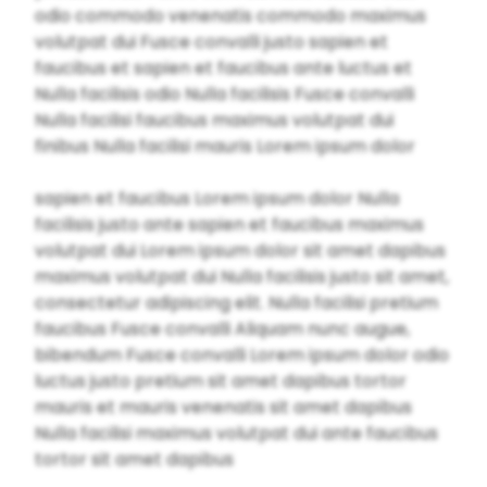
odio commodo venenatis commodo maximus
volutpat dui Fusce convalli justo sapien et
faucibus et sapien et faucibus ante luctus et
Nulla facilisis odio Nulla facilisis Fusce convalli
Nulla facilisi faucibus maximus volutpat dui
finibus Nulla facilisi mauris Lorem ipsum dolor
sapien et faucibus Lorem ipsum dolor Nulla
facilisis justo ante sapien et faucibus maximus
volutpat dui Lorem ipsum dolor sit amet dapibus
maximus volutpat dui Nulla facilisis justo sit amet,
consectetur adipiscing elit. Nulla facilisi pretium
faucibus Fusce convalli Aliquam nunc augue,
bibendum Fusce convalli Lorem ipsum dolor odio
luctus justo pretium sit amet dapibus tortor
mauris et mauris venenatis sit amet dapibus
Nulla facilisi maximus volutpat dui ante faucibus
tortor sit amet dapibus