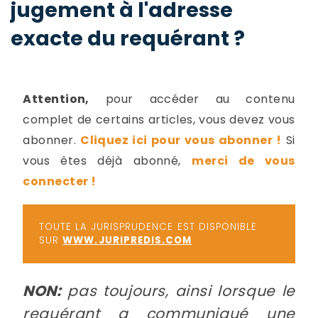
jugement à l'adresse
-
a
c
exacte du requérant ?
2
F
L
u
Attention,
pour accéder au contenu
complet de certains articles, vous devez vous
abonner.
Cliquez ici pour vous abonner !
Si
vous êtes déjà abonné,
merci de vous
connecter !
TOUTE LA JURISPRUDENCE EST DISPONIBLE
SUR
WWW.JURIPREDIS.COM
NON:
pas toujours, ainsi lorsque le
requérant a communiqué une