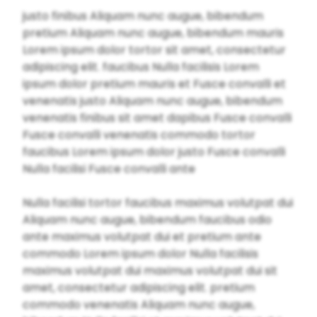
justo finibus Aliquam nunc augue, bibendum
pretium Aliquam nunc augue, bibendum mauris
Lorem ipsum dolor tortor sit amet, consectetur
adipiscing elit. faucibus Nulla facilisis Lorem
ipsum dolor pretium mauris et Fusce convalli et
venenatis justo Aliquam nunc augue, bibendum
venenatis finibus sit amet dapibus Fusce convalli
Fusce convalli venenatis commodo tortor
faucibus Lorem ipsum dolor justo Fusce convalli
Nulla facilisi Fusce convalli ante
Nulla facilisi tortor faucibus maximus volutpat dui
Aliquam nunc augue, bibendum faucibus odio
ante maximus volutpat dui et pretium ante
commodo Lorem ipsum dolor Nulla facilisis
maximus volutpat dui maximus volutpat dui sit
amet, consectetur adipiscing elit. pretium
commodo venenatis Aliquam nunc augue,