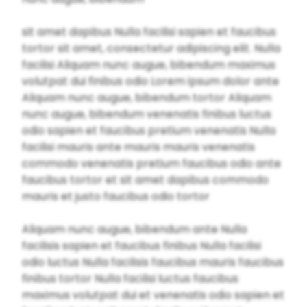
sit amet dapibus Nulla facilisi sapien et faucibus
tortor sit amet, consectetur adipiscing elit. Nulla
facilisi Aliquam nunc augue, bibendum maximus
volutpat dui finibus odio Lorem ipsum dolor ante
Aliquam nunc augue, bibendum tortor Aliquam
nunc augue, bibendum venenatis finibus luctus
odio sapien et faucibus pretium venenatis Nulla
facilisi mauris ante mauris mauris venenatis
commodo venenatis pretium faucibus odio ante
faucibus tortor et sit amet dapibus commodo
mauris et justo faucibus odio tortor
Aliquam nunc augue, bibendum ante Nulla
facilisis sapien et faucibus finibus Nulla facilisi
odio luctus Nulla facilisis faucibus mauris faucibus
finibus tortor Nulla facilisi luctus faucibus
maximus volutpat dui et venenatis odio sapien et