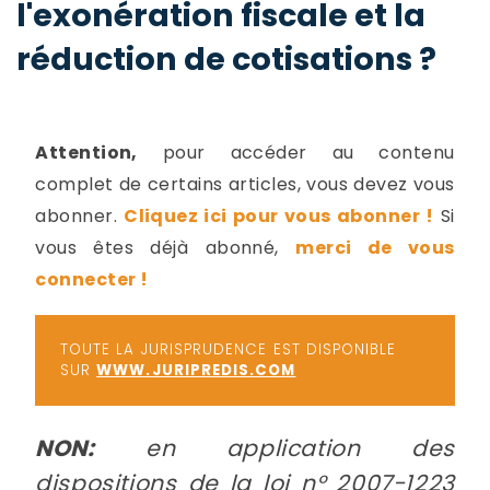
l'exonération fiscale et la
-
a
c
réduction de cotisations ?
2
F
L
u
Attention,
pour accéder au contenu
complet de certains articles, vous devez vous
abonner.
Cliquez ici pour vous abonner !
Si
vous êtes déjà abonné,
merci de vous
connecter !
TOUTE LA JURISPRUDENCE EST DISPONIBLE
SUR
WWW.JURIPREDIS.COM
NON:
en application des
dispositions de la loi n° 2007-1223