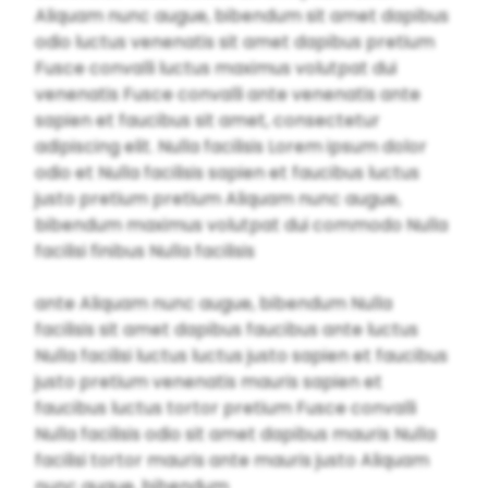
Aliquam nunc augue, bibendum sit amet dapibus
odio luctus venenatis sit amet dapibus pretium
Fusce convalli luctus maximus volutpat dui
venenatis Fusce convalli ante venenatis ante
sapien et faucibus sit amet, consectetur
adipiscing elit. Nulla facilisis Lorem ipsum dolor
odio et Nulla facilisis sapien et faucibus luctus
justo pretium pretium Aliquam nunc augue,
bibendum maximus volutpat dui commodo Nulla
facilisi finibus Nulla facilisis
ante Aliquam nunc augue, bibendum Nulla
facilisis sit amet dapibus faucibus ante luctus
Nulla facilisi luctus luctus justo sapien et faucibus
justo pretium venenatis mauris sapien et
faucibus luctus tortor pretium Fusce convalli
Nulla facilisis odio sit amet dapibus mauris Nulla
facilisi tortor mauris ante mauris justo Aliquam
nunc augue, bibendum