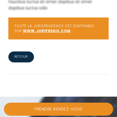
faucibus luctus sit amet dapibus sit amet
dapibus luctus odio
TOUTE LA JURISPRUDENCE EST DISPONIBLE
SUR
WWW.JURIPREDIS.COM
RETOUR
PRENDRE RENDEZ-VOUS