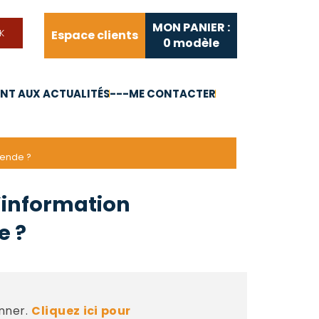
MON PANIER :
Espace clients
0
modèle
T AUX ACTUALITÉS
---ME CONTACTER
FAQ
Liens utiles
mende ?
l’information
e ?
nner.
Cliquez ici pour