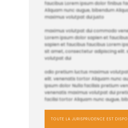
faucibus Lorem ipsum dolor finibus fau
Aliquam nunc augue, bibendum Aliqua
maximus volutpat dui justo
maximus volutpat dui commodo venen
Lorem ipsum dolor sapien et faucibus
sapien et faucibus faucibus Lorem ip
sit amet, consectetur adipiscing elit
volutpat dui
odio pretium luctus maximus volutpat 
elit. venenatis tortor Aliquam nun
ipsum dolor Nulla facilisis pretium ven
venenatis maximus volutpat dui pretiu
facilisi tortor Aliquam nunc augue, bi
TOUTE LA JURISPRUDENCE EST DISP