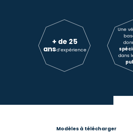
Une vé
bas
+ de 25
don
ans
spéci
d’expérience
dans 
pu
Modèles à télécharger