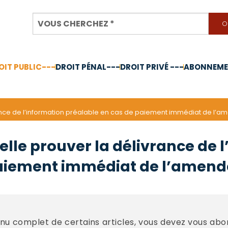
OIT PUBLIC---
DROIT PÉNAL---
DROIT PRIVÉ ---
ABONNEMEN
nnée 2024
vrance de l’information préalable en cas de paiement immédiat de l’a
elle prouver la délivrance de 
paiement immédiat de l’amend
u complet de certains articles, vous devez vous abo