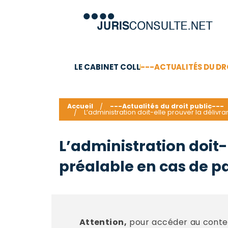
LE CABINET COLL
---ACTUALITÉS DU DR
C.V.
Compétences
Barême des honoraires - a
Accueil
---Actualités du droit public---
L’administration doit-elle prouver la déli
L’administration doit-
préalable en cas de 
Attention,
pour accéder au conten