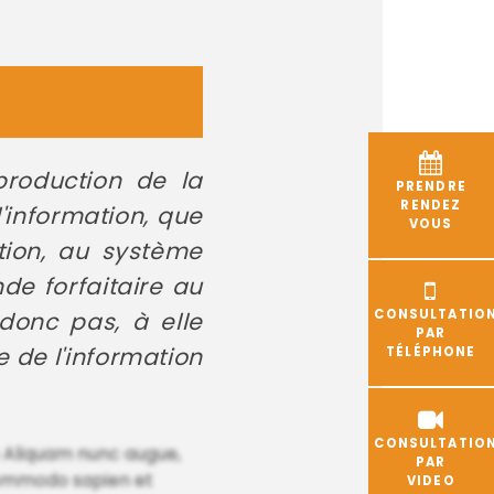
production de la
PRENDRE
RENDEZ
'information, que
VOUS
tion, au système
e forfaitaire au
 donc pas, à elle
CONSULTATIO
PAR
e de l'information
TÉLÉPHONE
CONSULTATIO
s Aliquam nunc augue,
PAR
 commodo sapien et
VIDEO