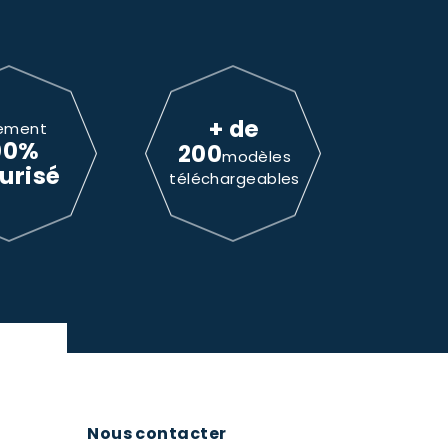
+ de
ement
00%
200
modèles
urisé
téléchargeables
Nous contacter