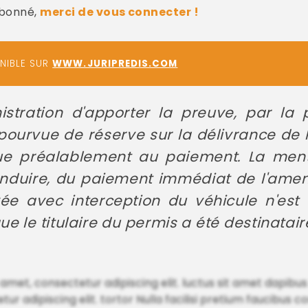
abonné,
merci de vous connecter !
ONIBLE SUR
WWW.JURIPREDIS.COM
stration d'apporter la preuve, par la 
ourvue de réserve sur la délivrance de l
enue préalablement au paiement. La men
nduire, du paiement immédiat de l'amend
evée avec interception du véhicule n'est
ue le titulaire du permis a été destinatair
 amet, consectetur adipiscing elit. luctus sit amet dapibu
r adipiscing elit. tortor Nulla facilisi pretium faucibus