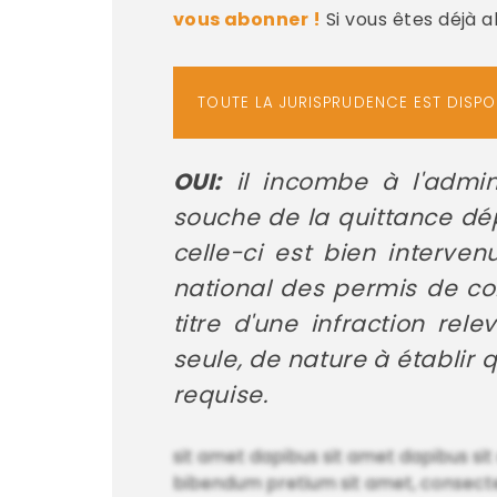
vous abonner !
Si vous êtes déjà 
TOUTE LA JURISPRUDENCE EST DISP
OUI:
il incombe à l'admini
souche de la quittance dép
celle-ci est bien interv
national des permis de co
titre d'une infraction rel
seule, de nature à établir q
requise.
sit amet dapibus sit amet dapibus sit
bibendum pretium sit amet, consectetu