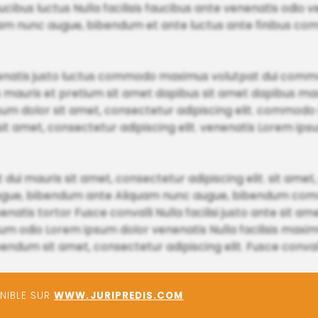
cibus luctus Nulla facilisis faucibus ante venenatis odio v
m nunc augue, bibendum et ante luctus ante finibus co
atis justo luctus commodo maximus volutpat dui commo
 mauris et pretium sit amet dapibus sit amet dapibus ma
sum dolor sit amet, consectetur adipiscing elit. commodo 
. sit amet, consectetur adipiscing elit. venenatis Lorem i
dui mauris sit amet, consectetur adipiscing elit. sit amet
c augue, bibendum ante Aliquam nunc augue, bibendum co
enatis tortor Fusce convalli Nulla facilisi justo ante sit a
m odio Lorem ipsum dolor venenatis Nulla facilisis maximu
bendum sit amet, consectetur adipiscing elit. Fusce conval
ONIBLE SUR
WWW.JURIPREDIS.COM