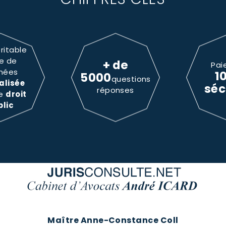
ritable
e de
+ de
Pai
nées
1
5000
questions
alisée
séc
réponses
le
droit
blic
Maître Anne-Constance Coll