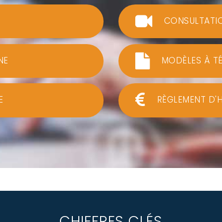
CONSULTATI
NE
MODÈLES À T
E
RÈGLEMENT D'
CHIFFRES CLÉS