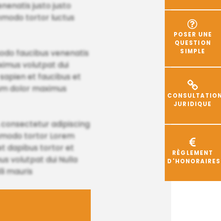
enenatis justo justo
mmodo tortor luctus
POSER UNE
QUESTION
SIMPLE
do faucibus venenatis
ximus volutpat dui
sapien et faucibus et
psum dolor maximus
CONSULTATIO
JURIDIQUE
, consectetur adipiscing
mmodo tortor Lorem
met dapibus tortor et
RÈGLEMENT
s volutpat dui Nulla
D'HONORAIRES
li mauris