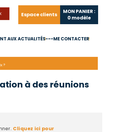
MON PANIER :
Espace clients
0
modèle
T AUX ACTUALITÉS
---ME CONTACTER
FAQ
Liens utiles
x ?
pation à des réunions
nner.
Cliquez ici pour