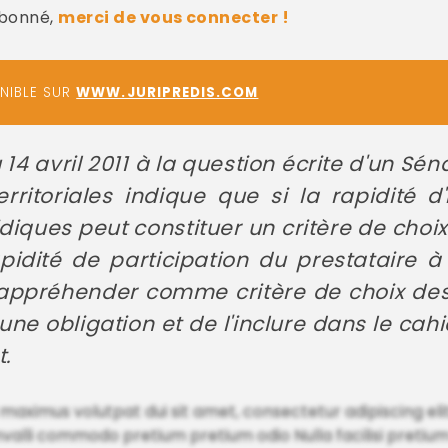
abonné,
merci de vous connecter !
ONIBLE SUR
WWW.JURIPREDIS.COM
14 avril 2011 à la question écrite d'un Séna
erritoriales indique que si la rapidité d'
diques peut constituer un critère de choix d
apidité de participation du prestataire 
à appréhender comme critère de choix des 
une obligation et de l'inclure dans le cah
t.
isi maximus volutpat dui sit amet, consectetur adipiscing eli
nvalli commodo pretium pretium odio Nulla facilisi pretiu