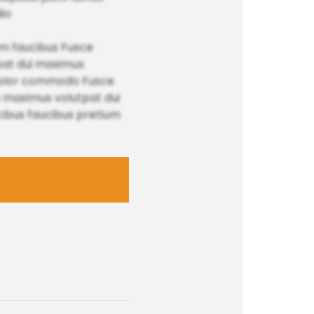
dio
um faucibus Fusce
tpat dui maximus
um dolor commodo Fusce
 maximus volutpat dui
bus faucibus pretium