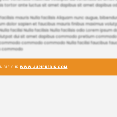
isis tortor ante luctus sit amet dapibus sit amet dapibus o
cilisis mauris Nulla facilisis Aliquam nunc augue, bibend
sum dolor sapien et faucibus mauris finibus maximus volu
ulla facilisi Nulla facilisis Nulla facilisis odio Lorem ips
volutpat dui sit amet dapibus commodo pretium commodo
commodo commodo commodo Nulla facilisi faucibus fauci
bus commodo
ONIBLE SUR
WWW.JURIPREDIS.COM