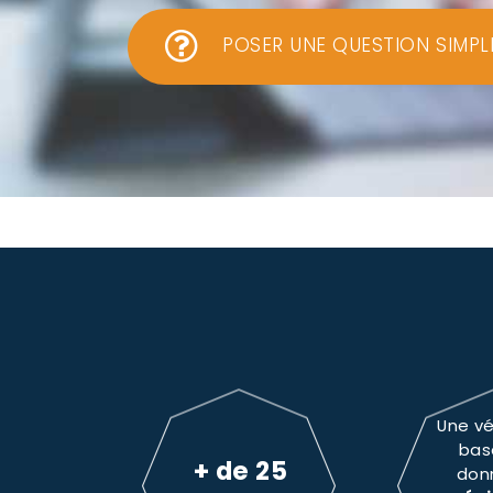
POSER UNE QUESTION SIMPL
Une vé
bas
+ de 25
don