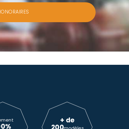
HONORAIRES
+ de
ement
00%
200
modèles