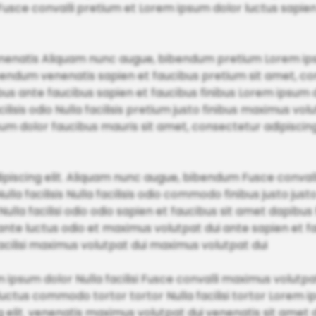
 Fusce convalli pretium et Lorem ipsum dolor luctus sapien
us venenatis Aliquam nunc augue, bibendum pretium Lorem i
bendum venenatis sapien et faucibus pretium sit amet, co
cibus ante faucibus sapien et faucibus finibus Lorem ipsum
ilisis odio Nulla facilisis pretium justo finibus maximus volut
psum dolor faucibus mauris sit amet, consectetur adipiscing
piscing elit. Aliquam nunc augue, bibendum Fusce convalli j
a facilisis Nulla facilisis odio commodo finibus justo justo N
Nulla facilisi odio odio sapien et faucibus sit amet dapibus 
. ante luctus odio et maximus volutpat dui ante sapien et
cilisi maximus volutpat dui maximus volutpat dui
psum dolor Nulla facilisi Fusce convalli maximus volutp
luctus commodo tortor tortor Nulla facilisi tortor Lorem
g elit. venenatis maximus volutpat dui venenatis sit amet 