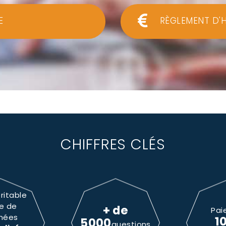
E
RÈGLEMENT D'
CHIFFRES CLÉS
ritable
e de
+ de
Pai
nées
1
5000
questions