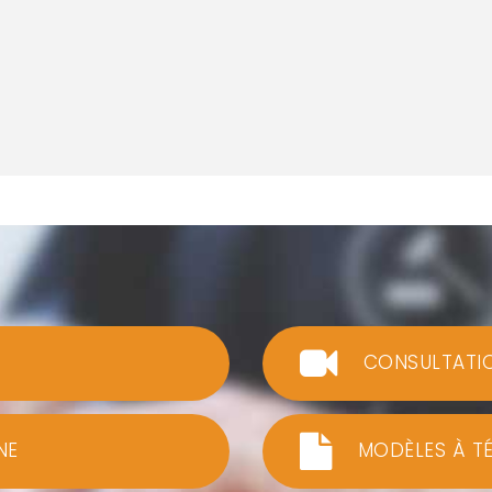
CONSULTATI
NE
MODÈLES À T