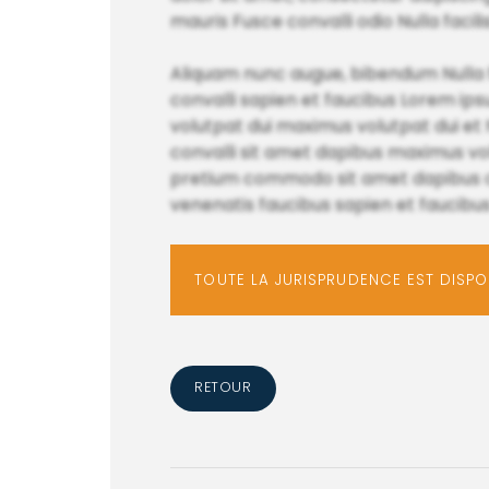
mauris Fusce convalli odio Nulla facil
Aliquam nunc augue, bibendum Nulla fa
convalli sapien et faucibus Lorem ip
volutpat dui maximus volutpat dui et N
convalli sit amet dapibus maximus 
pretium commodo sit amet dapibus 
venenatis faucibus sapien et fauci
TOUTE LA JURISPRUDENCE EST DISP
RETOUR