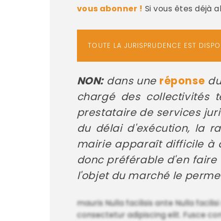
vous abonner !
Si vous êtes déjà 
TOUTE LA JURISPRUDENCE EST DISP
NON:
dans une
réponse
du 
chargé des collectivités t
prestataire de services juri
du délai d'exécution, la r
mairie apparaît difficile 
donc préférable d'en faire 
l'objet du marché le perme
mauris Nulla facilisis ante Nulla facil
consectetur adipiscing elit. Fusce co