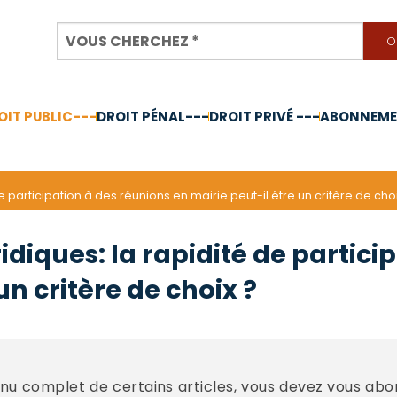
OIT PUBLIC---
DROIT PÉNAL---
DROIT PRIVÉ ---
ABONNEMEN
nnée 2024
e participation à des réunions en mairie peut-il être un critère de choi
idiques: la rapidité de partici
un critère de choix ?
u complet de certains articles, vous devez vous abo