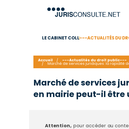
LE CABINET COLL
---ACTUALITÉS DU DR
C.V.
Compétences
Barême des honoraires - a
Accueil
---Actualités du droit public---
Marché de services juridiques: la rapidité d
Marché de services jur
en mairie peut-il être 
Attention,
pour accéder au conten