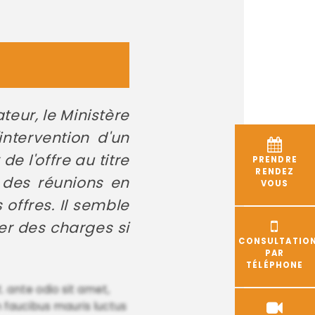
teur, le Ministère
intervention d'un
e l'offre au titre
PRENDRE
RENDEZ
à des réunions en
VOUS
offres. Il semble
ier des charges si
CONSULTATIO
PAR
TÉLÉPHONE
t. ante odio sit amet,
m faucibus mauris luctus