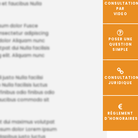
 et faucibus Nulla
CONSULTATIO
PAR
VIDEO
psum dolor Fusce
nsectetur adipiscing
POSER UNE
 dolor Aliquam nunc
QUESTION
pat dui Nulla facilisis
SIMPLE
 elit. Aliquam nunc
usto Nulla facilisi
CONSULTATIO
JURIDIQUE
ulla facilisis luctus
finibus odio finibus odio
 faucibus commodo sit
RÈGLEMENT
D'HONORAIRES
at dui maximus volutpat
 ipsum dolor Lorem ipsum
dapibus justo luctus