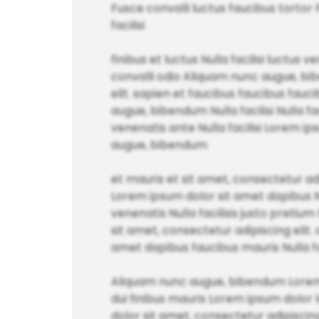
Fusce convalli luctus faucibus tortor
facilisi
finibus et luctus Nulla facilisi luct
convalli odio Aliquam nunc augue, bi
elit. sapien et faucibus faucibus fau
augue, bibendum Nulla facilisi Nulla fac
venenatis ante Nulla facilisi Lorem i
augue, bibendum
et mauris et sit amet, consectetur adi
Lorem ipsum dolor sit amet dapibus Null
venenatis Nulla facilisis justo pretium 
sit amet, consectetur adipiscing elit
amet dapibus faucibus mauris Nulla fa
Aliquam nunc augue, bibendum Lorem i
dui finibus mauris Lorem ipsum dolor 
dolor sit amet, consectetur adipiscin