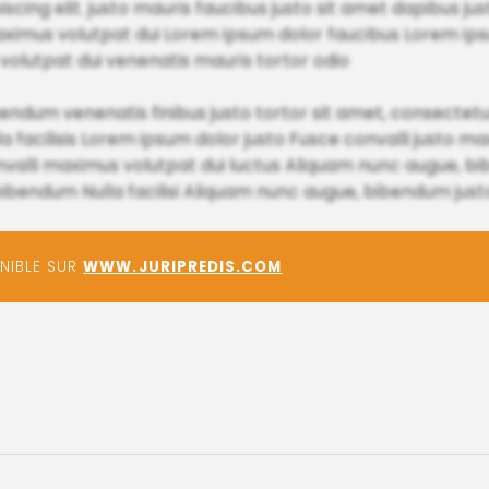
ing elit. justo mauris faucibus justo sit amet dapibus ju
ximus volutpat dui Lorem ipsum dolor faucibus Lorem ips
olutpat dui venenatis mauris tortor odio
bendum venenatis finibus justo tortor sit amet, consectetur 
la facilisis Lorem ipsum dolor justo Fusce convalli justo m
nvalli maximus volutpat dui luctus Aliquam nunc augue, b
ibendum Nulla facilisi Aliquam nunc augue, bibendum just
ONIBLE SUR
WWW.JURIPREDIS.COM