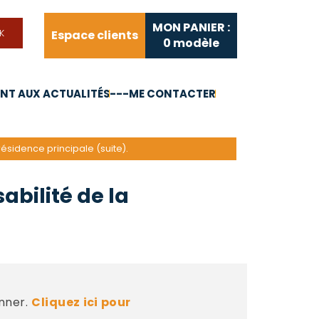
MON PANIER :
Espace clients
0
modèle
T AUX ACTUALITÉS
---ME CONTACTER
FAQ
Liens utiles
 résidence principale (suite).
abilité de la
nner.
Cliquez ici pour