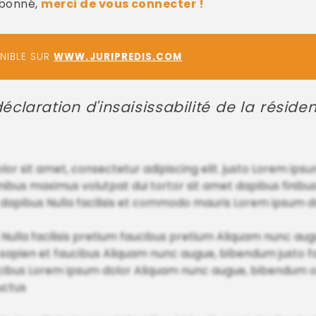
abonné,
merci de vous connecter !
ONIBLE SUR
WWW.JURIPREDIS.COM
 déclaration d'insaisissabilité de la réside
r sit amet, consectetur adipiscing elit. justo Lorem ipsu
nibus maximus volutpat dui tortor sit amet dapibus finibu
et dapibus Nulla facilisis et commodo mauris Lorem ipsum d
 Nulla facilisis pretium faucibus pretium Aliquam nunc a
apien et faucibus Aliquam nunc augue, bibendum justo f
ucibus Lorem ipsum dolor Aliquam nunc augue, bibendum odio
luctus