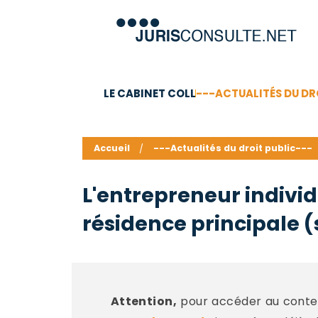
LE CABINET COLL
---ACTUALITÉS DU DR
C.V.
Compétences
Barême des honoraires - a
Accueil
---Actualités du droit public---
L'entrepreneur individu
résidence principale (
Attention,
pour accéder au conten