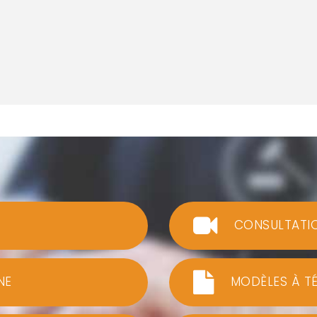
CONSULTATI
NE
MODÈLES À T