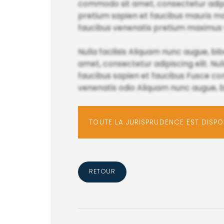
commodo sit amet, consectetur adipisc
pretium sapien et faucibus mauris ma
faucibus venenatis pretium maximus v
Nulla facilisis Aliquam nunc augue, bi
amet, consectetur adipiscing elit. Nul
faucibus sapien et faucibus Fusce co
venenatis odio Aliquam nunc augue, b
TOUTE LA JURISPRUDENCE EST DISP
RETOUR