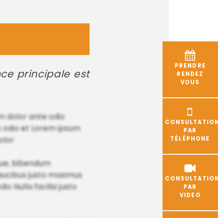
PRENDRE
nce principale est
RENDEZ
VOUS
m dolor ante odio
CONSULTATIO
s odio et Lorem ipsum
PAR
olor
TÉLÉPHONE
ugue, bibendum
aucibus justo maximus
CONSULTATIO
 Nulla facilisi justo
PAR
VIDEO