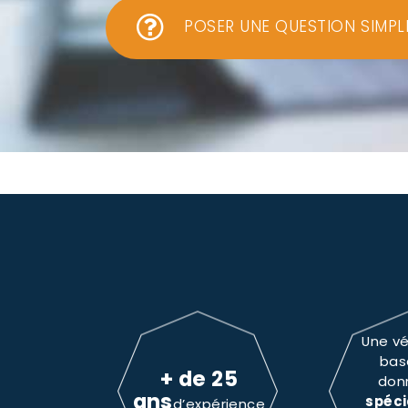
POSER UNE QUESTION SIMPL
Une vé
bas
+ de 25
don
ans
spéci
d’expérience