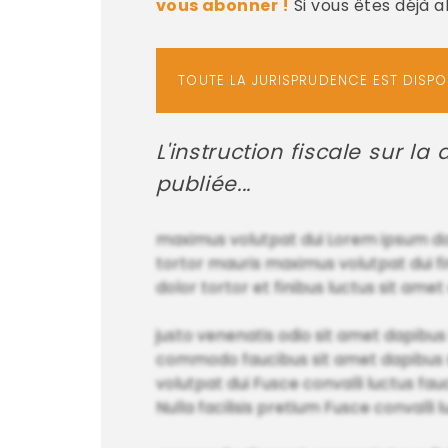
vous abonner !
Si vous êtes déjà 
TOUTE LA JURISPRUDENCE EST DISP
L'instruction fiscale sur la
publiée...
maximus volutpat dui Lorem ipsum dolo
tortor mauris maximus volutpat dui fi
dolor tortor et finibus luctus sit am
justo venenatis odio sit amet dapibus
commodo faucibus sit amet dapibus s
volutpat dui Fusce convalli luctus fa
Nulla facilisis pretium Fusce convalli 