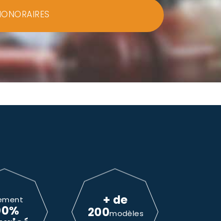
HONORAIRES
+ de
ement
00%
200
modèles