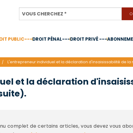
OIT PUBLIC---
DROIT PÉNAL---
DROIT PRIVÉ ---
ABONNEMEN
nnée 2024
L'entrepreneur individuel et la déclaration d'insaisissabilité de la
el et la déclaration d'insaisiss
suite).
u complet de certains articles, vous devez vous abo