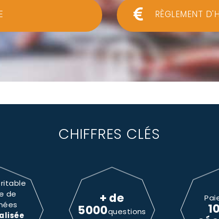
E
RÈGLEMENT D'
CHIFFRES CLÉS
ritable
e de
+ de
Pai
nées
1
5000
questions
alisée