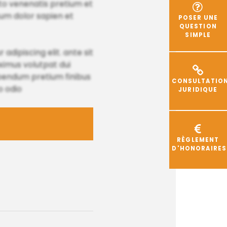
sto venenatis pretium et
um dolor sapien et
POSER UNE
QUESTION
SIMPLE
adipiscing elit. ante sit
aximus volutpat dui
ibendum pretium finibus
CONSULTATIO
o odio
JURIDIQUE
RÈGLEMENT
D'HONORAIRES