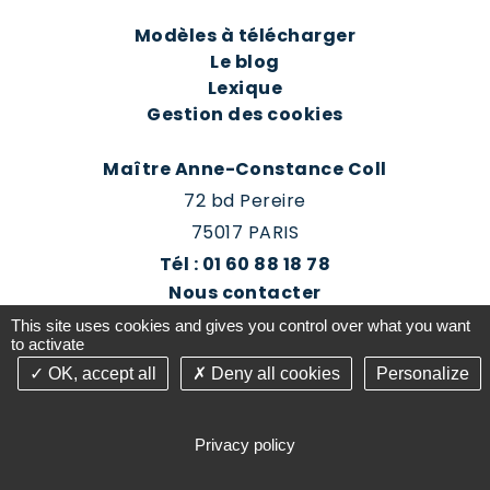
Modèles à télécharger
Le blog
Lexique
Gestion des cookies
Maître Anne-Constance Coll
72 bd Pereire
75017 PARIS
Tél : 01 60 88 18 78
Nous contacter
Prendre rendez-vous
This site uses cookies and gives you control over what you want
Espace client du cabinet
to activate
OK, accept all
Deny all cookies
Personalize
©2016-26 Jurisconsulte - Tous droits réservés -
Conception Absolute Communication & Création
Privacy policy
Answeb -
Gestion cookies