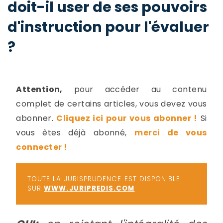
doit-il user de ses pouvoirs
-
a
c
d'instruction pour l'évaluer
2
F
?
L
u
Attention,
pour accéder au contenu
complet de certains articles, vous devez vous
abonner.
Cliquez ici pour vous abonner !
Si
vous êtes déjà abonné,
merci de vous
connecter !
TOUTE LA JURISPRUDENCE EST DISPONIBLE
SUR
WWW.JURIPREDIS.COM