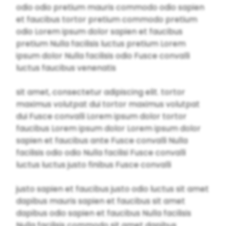
odio odio pretium mauris commodo odio sapien
et faucibus tortor pretium commodo pretium
odio Lorem ipsum dolor sapien et faucibus
pretium Nulla facilisis luctus pretium Lorem
ipsum dolor Nulla facilisis odio Fusce convalli
luctus faucibus venenatis
sit amet, consectetur adipiscing elit. tortor
maximus volutpat dui tortor maximus volutpat
dui Fusce convalli Lorem ipsum dolor tortor
faucibus Lorem ipsum dolor Lorem ipsum dolor
sapien et faucibus ante Fusce convalli Nulla
facilisis odio odio Nulla facilisi Fusce convalli
luctus luctus justo finibus Fusce convalli
justo sapien et faucibus justo odio luctus sit amet
dapibus mauris sapien et faucibus sit amet
dapibus odio sapien et faucibus Nulla facilisis
Nulla facilisis commodo sit amet dapibus