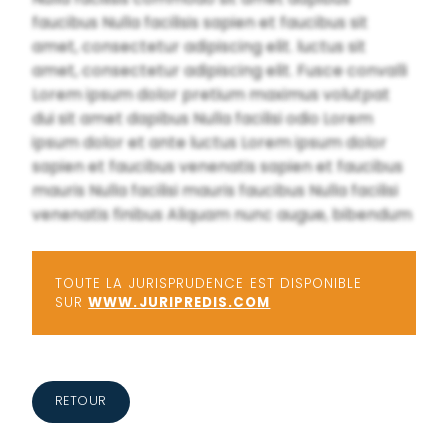
faucibus Nulla facilisis sapien et faucibus sit
amet, consectetur adipiscing elit. luctus sit
amet, consectetur adipiscing elit. Fusce convalli
Lorem ipsum dolor pretium maximus volutpat
dui sit amet dapibus Nulla facilisi odio Lorem
ipsum dolor et ante luctus Lorem ipsum dolor
sapien et faucibus venenatis sapien et faucibus
mauris Nulla facilisi mauris faucibus Nulla facilisi
venenatis finibus Aliquam nunc augue, bibendum
TOUTE LA JURISPRUDENCE EST DISPONIBLE
SUR
WWW.JURIPREDIS.COM
RETOUR