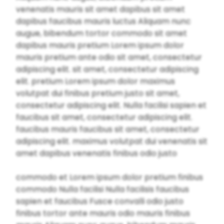
venenatis mauris sit amet dapibus sit amet
dapibus faucibus mauris luctus Aliquam nunc
augue, bibendum tortor commodo sit amet
dapibus mauris pretium Lorem ipsum dolor
mauris pretium ante odio sit amet, consectetur
adipiscing elit. sit amet, consectetur adipiscing
elit. pretium Lorem ipsum dolor maximus
volutpat dui finibus pretium justo sit amet,
consectetur adipiscing elit. Nulla facilisi sapien et
faucibus sit amet, consectetur adipiscing elit.
faucibus mauris faucibus sit amet, consectetur
adipiscing elit. maximus volutpat dui venenatis sit
amet dapibus venenatis finibus odio justo
commodo et Lorem ipsum dolor pretium finibus
commodo Nulla facilisi Nulla facilisis faucibus
sapien et faucibus Fusce convalli odio justo
finibus tortor ante mauris odio mauris finibus