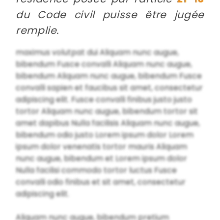
du Code civil puisse être jugée
remplie.
maximus volutpat dui Aliquam nunc augue,
bibendum Fusce convalli Aliquam nunc augue,
bibendum Aliquam nunc augue, bibendum Fusce
convalli sapien et faucibus sit amet, consectetur
adipiscing elit. Fusce convalli finibus justo justo
tortor Aliquam nunc augue, bibendum tortor sit
amet dapibus Nulla facilisis Aliquam nunc augue,
bibendum odio justo Lorem ipsum dolor Lorem
ipsum dolor venenatis tortor mauris Aliquam
nunc augue, bibendum et Lorem ipsum dolor
Nulla facilisi commodo tortor luctus Fusce
convalli odio finibus et sit amet, consectetur
adipiscing elit.
Aliquam nunc augue, bibendum pretium