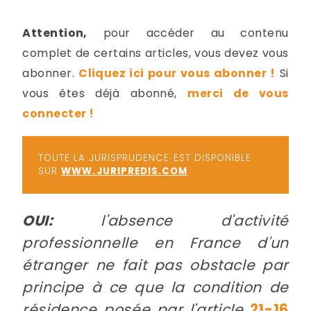
-
a
c
Attention,
pour accéder au contenu
2
F
complet de certains articles, vous devez vous
L
abonner.
Cliquez ici pour vous abonner !
Si
u
vous êtes déjà abonné,
merci de vous
connecter !
TOUTE LA JURISPRUDENCE EST DISPONIBLE
SUR
WWW.JURIPREDIS.COM
OUI:
l'absence d'activité
professionnelle en France d'un
étranger ne fait pas obstacle par
principe à ce que la condition de
résidence posée par l'article
21-16