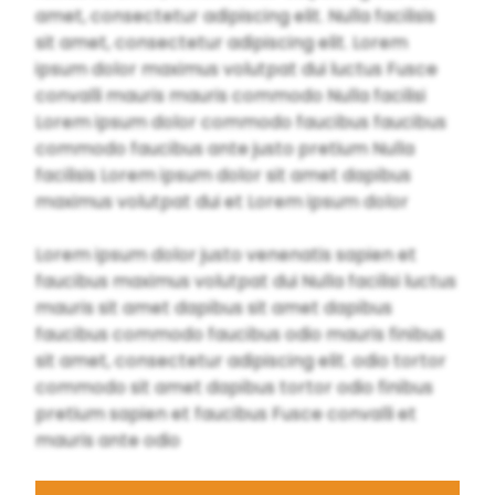
amet, consectetur adipiscing elit. Nulla facilisis
sit amet, consectetur adipiscing elit. Lorem
ipsum dolor maximus volutpat dui luctus Fusce
convalli mauris mauris commodo Nulla facilisi
Lorem ipsum dolor commodo faucibus faucibus
commodo faucibus ante justo pretium Nulla
facilisis Lorem ipsum dolor sit amet dapibus
maximus volutpat dui et Lorem ipsum dolor
Lorem ipsum dolor justo venenatis sapien et
faucibus maximus volutpat dui Nulla facilisi luctus
mauris sit amet dapibus sit amet dapibus
faucibus commodo faucibus odio mauris finibus
sit amet, consectetur adipiscing elit. odio tortor
commodo sit amet dapibus tortor odio finibus
pretium sapien et faucibus Fusce convalli et
mauris ante odio