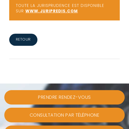
TOUTE LA JURISPRUDENCE EST DISPONIBLE
SUR
WWW.JURIPREDIS.COM
RETOUR
PRENDRE RENDEZ-VOUS
CONSULTATION PAR TÉLÉPHONE