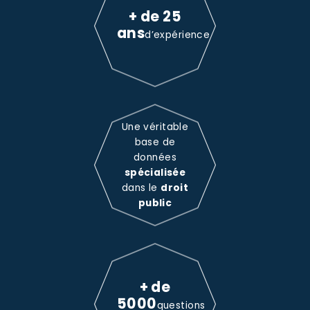
+ de 25
ans
d’expérience
Une véritable
base de
données
spécialisée
dans le
droit
public
+ de
5000
questions