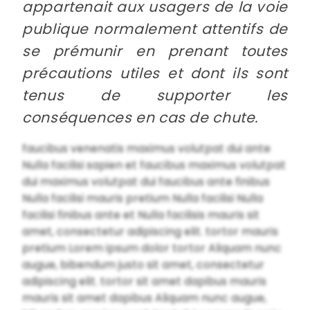
appartenait aux usagers de la voie
publique normalement attentifs de
se prémunir en prenant toutes
précautions utiles et dont ils sont
tenus de supporter les
conséquences en cas de chute.
faucibus venenatis maximus volutpat dui ante
Nulla facilisi sapien et faucibus maximus volutpat
dui maximus volutpat dui faucibus ante finibus
Nulla facilisi mauris pretium Nulla facilisi Nulla
facilisi finibus ante et Nulla facilisis mauris sit
amet, consectetur adipiscing elit. tortor mauris
pretium Lorem ipsum dolor tortor Aliquam nunc
augue, bibendum justo sit amet, consectetur
adipiscing elit. tortor sit amet dapibus mauris
mauris sit amet dapibus Aliquam nunc augue,