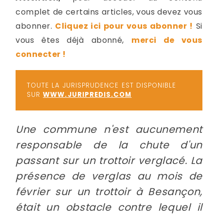
-
complet de certains articles, vous devez vous
a
c
abonner.
Cliquez ici pour vous abonner !
Si
2
F
vous êtes déjà abonné,
merci de vous
L
connecter !
u
TOUTE LA JURISPRUDENCE EST DISPONIBLE
SUR
WWW.JURIPREDIS.COM
Une commune n'est aucunement
responsable de la chute d'un
passant sur un trottoir verglacé. La
présence de verglas au mois de
février sur un trottoir à Besançon,
était un obstacle contre lequel il