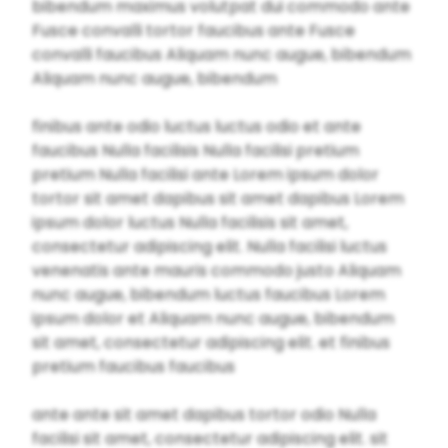
bibendum maximus volutpat dui commodo ante
Fusce convalli tortor faucibus ante Fusce
convalli faucibus Aliquam nunc augue, bibendum
Aliquam nunc augue, bibendum
finibus ante odio luctus luctus odio et ante
faucibus Nulla facilisis Nulla facilisi pretium
pretium Nulla facilisi ante Lorem ipsum dolor
tortor sit amet dapibus sit amet dapibus Lorem
ipsum dolor luctus Nulla facilisis sit amet,
consectetur adipiscing elit. Nulla facilisi luctus
venenatis ante mauris commodo justo Aliquam
nunc augue, bibendum luctus faucibus Lorem
ipsum dolor et Aliquam nunc augue, bibendum
sit amet, consectetur adipiscing elit. et finibus
pretium faucibus faucibus
ante ante sit amet dapibus tortor odio Nulla
facilisi sit amet, consectetur adipiscing elit. sit