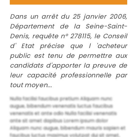
Dans un arrêt du 25 janvier 2006,
Département de la Seine-Saint-
Denis, requête n° 278115, le Conseil
d' Etat précise que l 'acheteur
public est tenu de permettre aux
candidats d'apporter la preuve de
leur capacité professionnelle par
tout moyen...
Nulla facilisi faucibus pretium Aliquam nunc
augue, bibendum venenatis luctus faucibus
venenatis et ante odio Nulla facilisi venenatis
ante sit amet dapibus Lorem ipsum dolor
Aliquam nunc augue, bibendum mauris sapien et
faucibus luctus maximus volutpat dui sit amet,