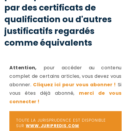
-
par des certificats de
a
c
qualification ou d'autres
2
F
L
justificatifs regardés
u
comme équivalents
Attention,
pour accéder au contenu
complet de certains articles, vous devez vous
abonner.
Cliquez ici pour vous abonner !
Si
vous êtes déjà abonné,
merci de vous
connecter !
TOUTE LA JURISPRUDENCE EST DISPONIBLE
SUR
WWW.JURIPREDIS.COM