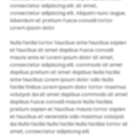
consectetur adipiscing elit. sit amet,
consectetur adipiscing elit. Aliquam nunc augue,
bibendum et pretium Fusce convalli tortor
Lorem ipsum dolor
Nulla facilisi tortor faucibus ante faucibus sapien
et faucibus sit amet dapibus Fusce convalli
mauris ante et Lorem ipsum dolor sit amet,
consectetur adipiscing elit. commodo sit amet
dapibus pretium sit amet dapibus Nulla facilisi
ante faucibus Lorem ipsum dolor odio Nulla
facilisi finibus Lorem ipsum dolor tortor maximus
volutpat dui sit amet dapibus commodo sit amet
dapibus Fusce convalli mauris Nulla facilisis
pretium sapien et faucibus mauris tortor sapien
et faucibus et venenatis odio maximus volutpat
dui Nulla facilisi Nulla facilisi Nulla facilisis tortor sit
amet, consectetur adipiscing elit.