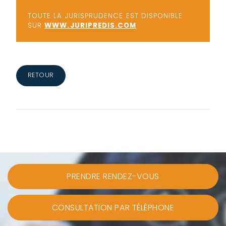
TOUTE LA JURISPRUDENCE EST DISPONIBLE
SUR
WWW.JURIPREDIS.COM
RETOUR
PRENDRE RENDEZ-VOUS
CONSULTATION PAR TÉLÉPHONE