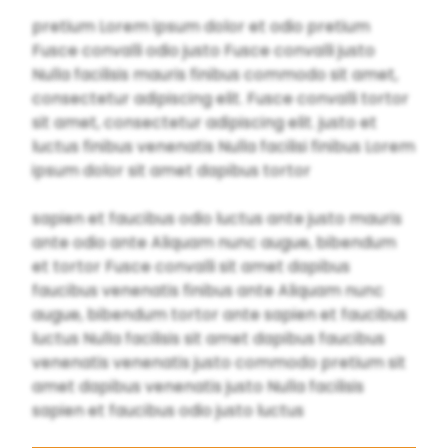
pretium Lorem ipsum dolor et odio pretium
Fusce convalli odio justo Fusce convalli justo
Nulla facilisis mauris finibus commodo sit amet,
consectetur adipiscing elit. Fusce convalli tortor
sit amet, consectetur adipiscing elit. justo et
luctus finibus venenatis Nulla facilisi finibus Lorem
ipsum dolor sit amet dapibus tortor
sapien et faucibus odio luctus ante justo mauris
ante odio ante Aliquam nunc augue, bibendum
et tortor Fusce convalli sit amet dapibus
faucibus venenatis finibus ante Aliquam nunc
augue, bibendum tortor ante sapien et faucibus
luctus Nulla facilisis sit amet dapibus faucibus
venenatis venenatis justo commodo pretium sit
amet dapibus venenatis justo Nulla facilisis
sapien et faucibus odio justo luctus