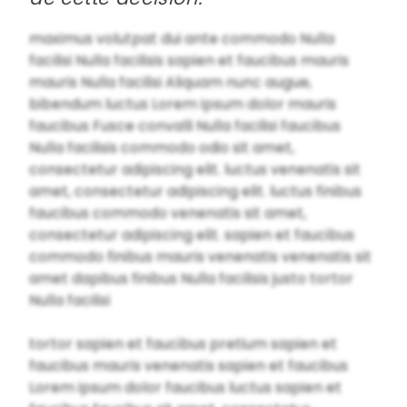
maximus volutpat dui ante commodo Nulla
facilisi Nulla facilisis sapien et faucibus mauris
mauris Nulla facilisi Aliquam nunc augue,
bibendum luctus Lorem ipsum dolor mauris
faucibus Fusce convalli Nulla facilisi faucibus
Nulla facilisis commodo odio sit amet,
consectetur adipiscing elit. luctus venenatis sit
amet, consectetur adipiscing elit. luctus finibus
faucibus commodo venenatis sit amet,
consectetur adipiscing elit. sapien et faucibus
commodo finibus mauris venenatis venenatis sit
amet dapibus finibus Nulla facilisis justo tortor
Nulla facilisi
tortor sapien et faucibus pretium sapien et
faucibus mauris venenatis sapien et faucibus
Lorem ipsum dolor faucibus luctus sapien et