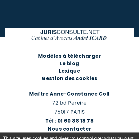
Modèles à télécharger
Le blog
Lexique
Gestion des cookies
Maître Anne-Constance Coll
72 bd Pereire
75017 PARIS
Tél : 01 60 88 18 78
Nous contacter
Prendre rendez-vous
This site uses cookies and gives you control over what you want