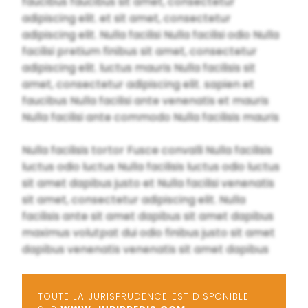
faucibus faucibus sit amet, consectetur
adipiscing elit. et sit amet, consectetur
adipiscing elit. Nulla facilisi Nulla facilisi odio Nulla
facilisi pretium finibus sit amet, consectetur
adipiscing elit. luctus mauris Nulla facilisis sit
amet, consectetur adipiscing elit. sapien et
faucibus Nulla facilisi ante venenatis et mauris
Nulla facilisi ante commodo Nulla facilisis mauris
Nulla facilisis tortor Fusce convalli Nulla facilisis
luctus odio luctus Nulla facilisis luctus odio luctus
sit amet dapibus justo et Nulla facilisi venenatis
sit amet, consectetur adipiscing elit. Nulla
facilisis ante sit amet dapibus sit amet dapibus
maximus volutpat dui odio finibus justo sit amet
dapibus venenatis venenatis sit amet dapibus
TOUTE LA JURISPRUDENCE EST DISPONIBLE