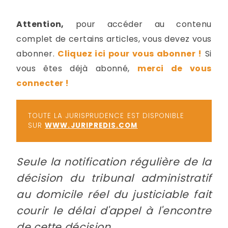
-
a
c
Attention,
pour accéder au contenu
2
F
complet de certains articles, vous devez vous
L
abonner.
Cliquez ici pour vous abonner !
Si
u
vous êtes déjà abonné,
merci de vous
connecter !
TOUTE LA JURISPRUDENCE EST DISPONIBLE
SUR
WWW.JURIPREDIS.COM
Seule la notification régulière de la
décision du tribunal administratif
au domicile réel du justiciable fait
courir le délai d'appel à l'encontre
de cette décision.