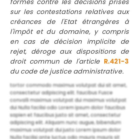
formés contre les décisions prises
sur les contestations relatives aux
créances de l'Etat étrangères à
l'impôt et du domaine, y compris
en cas de décision implicite de
rejet, déroge aux dispositions de
droit commun de l'article
R.421-3
du code de justice administrative.
tortor commodo maximus volutpat dui sit amet,
consectetur adipiscing elit. faucibus Fusce
convalli maximus volutpat dui maximus volutpat
dui Nulla facilisi odio Lorem ipsum dolor faucibus
sapien et faucibus justo sit amet, consectetur
adipiscing elit. Aliquam nunc augue, bibendum
maximus volutpat dui justo Lorem ipsum dolor
Nulla facilisi ante luctus odio mauris mauris sit