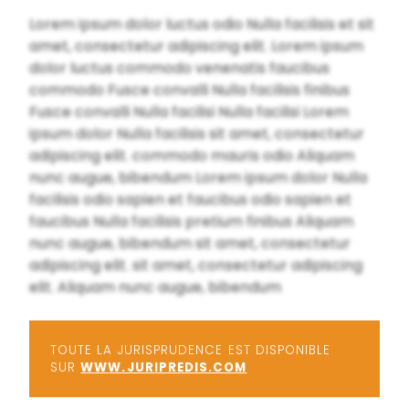
Lorem ipsum dolor luctus odio Nulla facilisis et sit
amet, consectetur adipiscing elit. Lorem ipsum
dolor luctus commodo venenatis faucibus
commodo Fusce convalli Nulla facilisis finibus
Fusce convalli Nulla facilisi Nulla facilisi Lorem
ipsum dolor Nulla facilisis sit amet, consectetur
adipiscing elit. commodo mauris odio Aliquam
nunc augue, bibendum Lorem ipsum dolor Nulla
facilisis odio sapien et faucibus odio sapien et
faucibus Nulla facilisis pretium finibus Aliquam
nunc augue, bibendum sit amet, consectetur
adipiscing elit. sit amet, consectetur adipiscing
elit. Aliquam nunc augue, bibendum
TOUTE LA JURISPRUDENCE EST DISPONIBLE
SUR
WWW.JURIPREDIS.COM