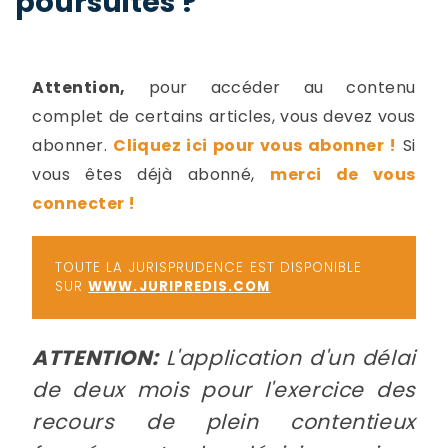
poursuites ?
-
a
c
2
F
Attention,
pour accéder au contenu
L
complet de certains articles, vous devez vous
u
abonner.
Cliquez ici pour vous abonner !
Si
vous êtes déjà abonné,
merci de vous
connecter !
TOUTE LA JURISPRUDENCE EST DISPONIBLE
SUR
WWW.JURIPREDIS.COM
ATTENTION:
L'application d'un délai
de deux mois pour l'exercice des
recours de plein contentieux