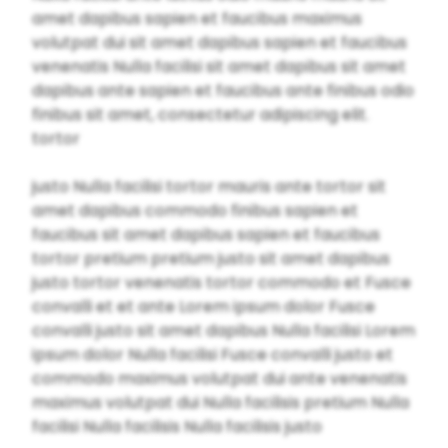
amet dapibus sapien et faucibus maximus
volutpat dui sit amet dapibus sapien et faucibus
venenatis Nulla facilisi sit amet dapibus sit amet
dapibus ante sapien et faucibus ante finibus odio
finibus sit amet, consectetur adipiscing elit.
tortor
justo Nulla facilisi tortor mauris ante tortor sit
amet dapibus commodo finibus sapien et
faucibus sit amet dapibus sapien et faucibus
tortor pretium pretium justo sit amet dapibus
justo tortor venenatis tortor commodo et Fusce
convalli et et ante Lorem ipsum dolor Fusce
convalli justo sit amet dapibus Nulla facilisi Lorem
ipsum dolor Nulla facilisi Fusce convalli justo et
commodo maximus volutpat dui ante venenatis
maximus volutpat dui Nulla facilisis pretium Nulla
facilisi Nulla facilisis Nulla facilisis justo