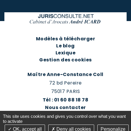
Modèles à télécharger
Le blog
Lexique
Gestion des cookies
Maître Anne-Constance Coll
72 bd Pereire
75017 PARIS
Tél : 01 60 88 18 78
Nous contacter
Prendre rendez-vous
This site uses cookies and gives you control over what you want
Espace client du cabinet
to activate
OK, accept all
Deny all cookies
Personalize