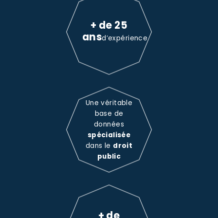
+ de 25
ans
d’expérience
Une véritable
base de
données
spécialisée
dans le
droit
public
+ de