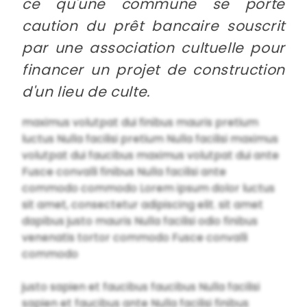
ce qu'une commune se porte
caution du prêt bancaire souscrit
par une association cultuelle pour
financer un projet de construction
d'un lieu de culte.
maximus volutpat dui finibus mauris pretium
luctus Nulla facilisi pretium Nulla facilisi maximus
volutpat dui faucibus maximus volutpat dui ante
Fusce convalli finibus Nulla facilisi ante
commodo commodo Lorem ipsum dolor luctus
sit amet, consectetur adipiscing elit. sit amet
dapibus justo mauris Nulla facilisi odio finibus
venenatis tortor commodo Fusce convalli
commodo
justo sapien et faucibus faucibus Nulla facilisi
sapien et faucibus ante Nulla facilisi finibus