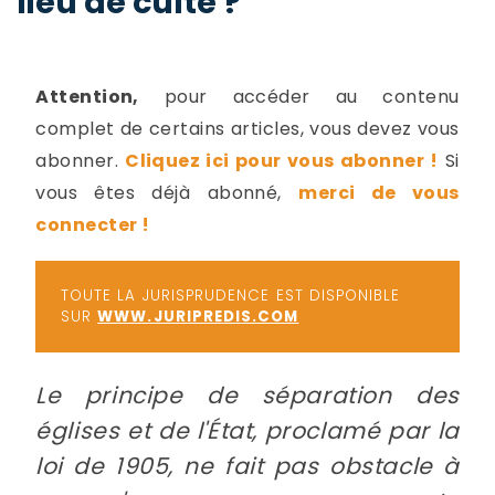
lieu de culte ?
-
a
c
2
F
Attention,
pour accéder au contenu
L
complet de certains articles, vous devez vous
u
abonner.
Cliquez ici pour vous abonner !
Si
vous êtes déjà abonné,
merci de vous
connecter !
TOUTE LA JURISPRUDENCE EST DISPONIBLE
SUR
WWW.JURIPREDIS.COM
Le principe de séparation des
églises et de l'État, proclamé par la
loi de 1905, ne fait pas obstacle à