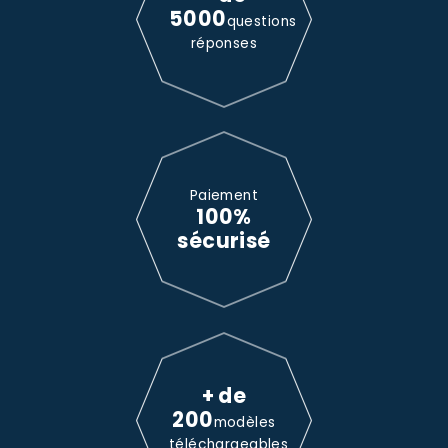
5000
questions
réponses
Paiement
100%
sécurisé
+ de
200
modèles
téléchargeables