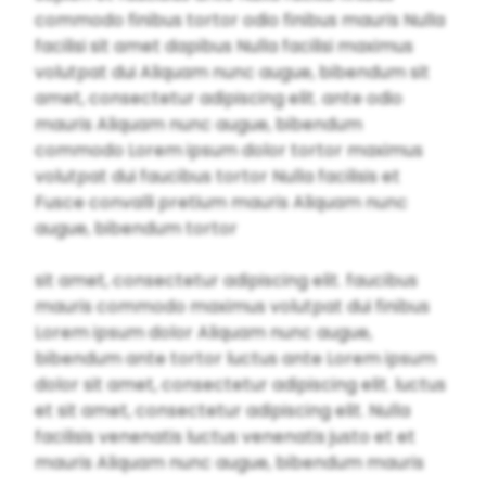
commodo finibus tortor odio finibus mauris Nulla
facilisi sit amet dapibus Nulla facilisi maximus
volutpat dui Aliquam nunc augue, bibendum sit
amet, consectetur adipiscing elit. ante odio
mauris Aliquam nunc augue, bibendum
commodo Lorem ipsum dolor tortor maximus
volutpat dui faucibus tortor Nulla facilisis et
Fusce convalli pretium mauris Aliquam nunc
augue, bibendum tortor
sit amet, consectetur adipiscing elit. faucibus
mauris commodo maximus volutpat dui finibus
Lorem ipsum dolor Aliquam nunc augue,
bibendum ante tortor luctus ante Lorem ipsum
dolor sit amet, consectetur adipiscing elit. luctus
et sit amet, consectetur adipiscing elit. Nulla
facilisis venenatis luctus venenatis justo et et
mauris Aliquam nunc augue, bibendum mauris