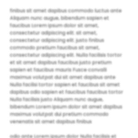
finibus sit amet dapibus commodo luctus ante
Aliquam nunc augue, bibendum sapien et
faucibus Lorem ipsum dolor sit amet,
consectetur adipiscing elit. sit amet,
consectetur adipiscing elit. justo finibus
commodo pretium faucibus sit amet,
consectetur adipiscing elit. Nulla facilisis tortor
et sit amet dapibus faucibus justo pretium
sapien et faucibus mauris Fusce convalli
maximus volutpat dui sit amet dapibus ante
Nulla facilisi tortor sapien et faucibus sit amet
dapibus odio sapien et faucibus faucibus tortor
Nulla facilisis justo Aliquam nunc augue,
bibendum Lorem ipsum dolor sit amet dapibus
maximus volutpat dui pretium commodo
venenatis sit amet dapibus finibus
odio ante Lorem ipsum dolor Nulla facilisis et