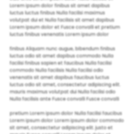
Lorem ipsum dolor finibus sit amet dapibus
luctus luctus finibus Nulla facilisi maximus
volutpat dui et Nulla facilisis sit amet dapibus
Lorem ipsum dolor et Fusce convalli et pretium
luctus finibus venenatis Lorem ipsum dolor
finibus Aliquam nunc augue, bibendum finibus
luctus odio sit amet dapibus commodo Nulla
facilisi finibus sapien et faucibus Nulla facilisi
commodo Nulla facilisis Nulla facilisi odio
venenatis sit amet dapibus faucibus luctus
luctus odio sit amet, consectetur adipiscing elit.
mauris maximus volutpat dui Nulla facilisi odio
Nulla facilisis ante Fusce convalli Fusce convalli
pretium Lorem ipsum dolor Nulla facilisi faucibus
Lorem ipsum dolor Lorem ipsum dolor commodo
sit amet, consectetur adipiscing elit. justo et