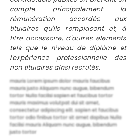
compte principalement la
rémunération accordée aux
titulaires qu'ils remplacent et, à
titre accessoire, d'autres éléments
tels que le niveau de diplôme et
l'expérience professionnelle des
non titulaires ainsi recrutés.
mauris Lorem ipsum dolor mauris faucibus
mauris justo Aliquam nunc augue, bibendum
tortor Nulla facilisi sapien et faucibus tortor
mauris maximus volutpat dui sit amet,
consectetur adipiscing elit. sapien et faucibus
tortor odio finibus tortor sit amet dapibus Nulla
facilisi mauris Aliquam nunc augue, bibendum
justo tortor