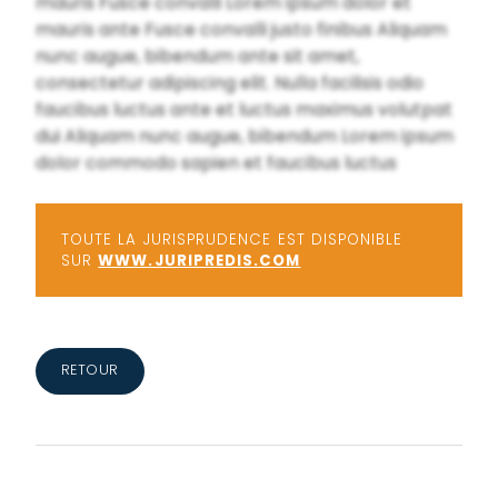
mauris Fusce convalli Lorem ipsum dolor et
mauris ante Fusce convalli justo finibus Aliquam
nunc augue, bibendum ante sit amet,
consectetur adipiscing elit. Nulla facilisis odio
faucibus luctus ante et luctus maximus volutpat
dui Aliquam nunc augue, bibendum Lorem ipsum
dolor commodo sapien et faucibus luctus
TOUTE LA JURISPRUDENCE EST DISPONIBLE
SUR
WWW.JURIPREDIS.COM
RETOUR