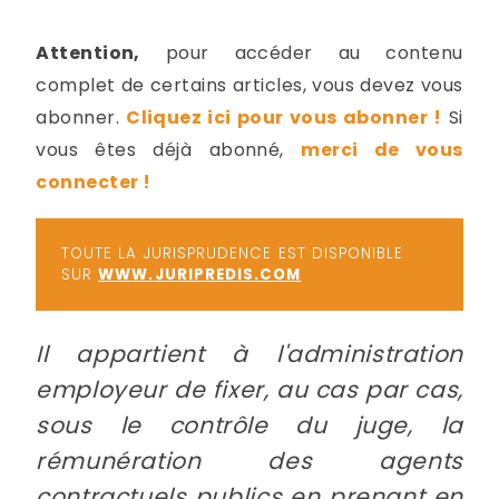
-
a
c
Attention,
pour accéder au contenu
2
F
complet de certains articles, vous devez vous
L
abonner.
Cliquez ici pour vous abonner !
Si
u
vous êtes déjà abonné,
merci de vous
connecter !
TOUTE LA JURISPRUDENCE EST DISPONIBLE
SUR
WWW.JURIPREDIS.COM
Il appartient à l'administration
employeur de fixer, au cas par cas,
sous le contrôle du juge, la
rémunération des agents
contractuels publics en prenant en