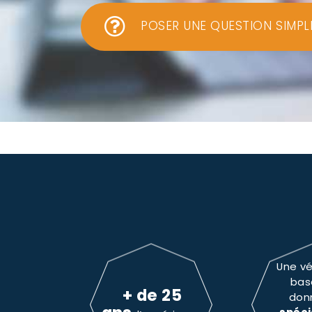
POSER UNE QUESTION SIMPL
Une vé
bas
+ de 25
don