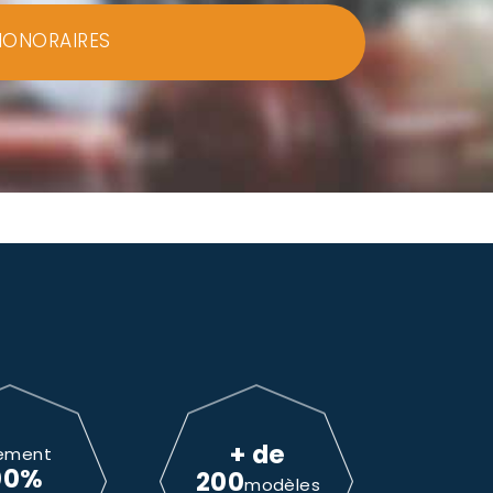
HONORAIRES
+ de
ement
00%
200
modèles