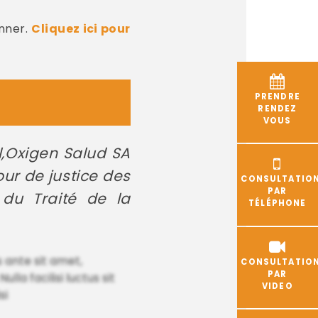
nner.
Cliquez ici pour
PRENDRE
RENDEZ
VOUS
l,Oxigen Salud SA
our de justice des
CONSULTATIO
PAR
du Traité de la
TÉLÉPHONE
s ante sit amet,
CONSULTATIO
PAR
la facilisi luctus sit
VIDEO
si