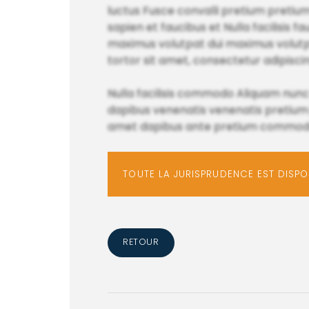
luctus Fusce convalli pretium pretium m
sapien et faucibus et Nulla facilisis f
maximus volutpat dui maximus volutpat
tortor sit amet, consectetur adipiscing
Nulla facilisis commodo Aliquam nunc
dapibus venenatis venenatis pretium 
amet dapibus ante pretium commodo fa
TOUTE LA JURISPRUDENCE EST DISP
RETOUR