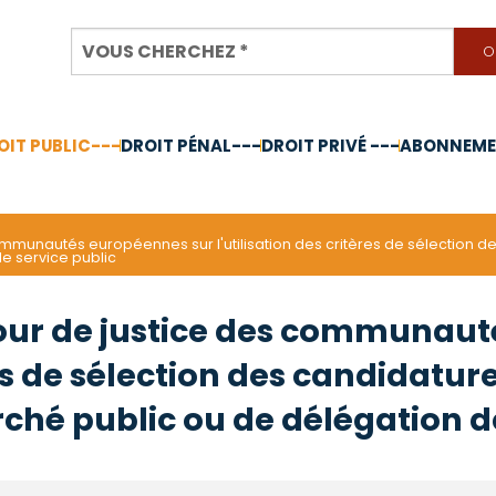
OIT PUBLIC---
DROIT PÉNAL---
DROIT PRIVÉ ---
ABONNEMEN
nnée 2024
ommunautés européennes sur l'utilisation des critères de sélection d
e service public
Cour de justice des communau
res de sélection des candidatur
hé public ou de délégation de