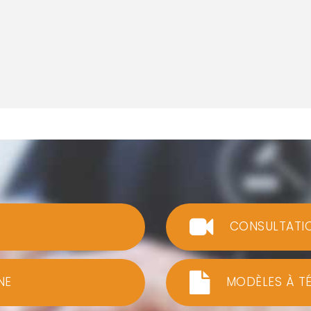
CONSULTATI
NE
MODÈLES À T