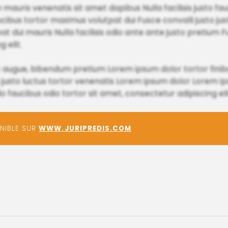
auris venenatis sit amet dapibus Nulla facilisis justo fauci
aucibus tortor maximus volutpat dui Fusce convalli justo jus
 dui mauris Nulla facilisis odio ante ante justo pretium F
 elit.
 augue, bibendum pretium Lorem ipsum dolor tortor finibu
justo luctus tortor venenatis Lorem ipsum dolor Lorem ips
ucibus odio tortor sit amet, consectetur adipiscing eli
ONIBLE SUR
WWW.JURIPREDIS.COM