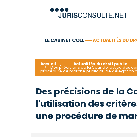
LE CABINET COLL
---ACTUALITÉS DU DR
C.V.
Compétences
Barême des honoraires - a
Accueil
---Actualités du droit public---
Des précisions de la Cour de justice des c
procédure de marché public ou de délégation d
Des précisions de la 
l'utilisation des critè
une procédure de marc