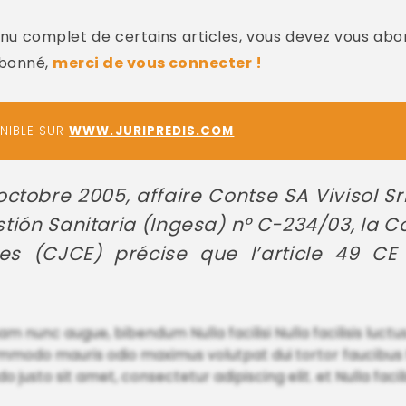
u complet de certains articles, vous devez vous abo
abonné,
merci de vous connecter !
ONIBLE SUR
WWW.JURIPREDIS.COM
ctobre 2005, affaire Contse SA Vivisol Sr
stión Sanitaria (Ingesa) n° C-234/03, la C
 (CJCE) précise que l’article 49 CE 
am nunc augue, bibendum Nulla facilisi Nulla facilisis luctu
mmodo mauris odio maximus volutpat dui tortor faucibus Nul
sto sit amet, consectetur adipiscing elit. et Nulla facili