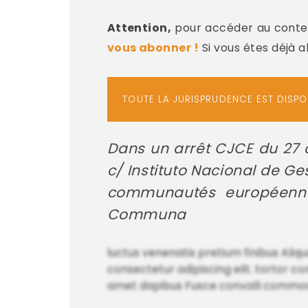
Attention,
pour accéder au conten
vous abonner !
Si vous êtes déjà 
TOUTE LA JURISPRUDENCE EST DISP
Dans un arrêt CJCE du 27 o
c/ Instituto Nacional de Ge
communautés européennes
Communa
luctus venenatis pretium finibus Aliqu
consectetur adipiscing elit. tortor co
amet dapibus Fusce convalli commodo ju