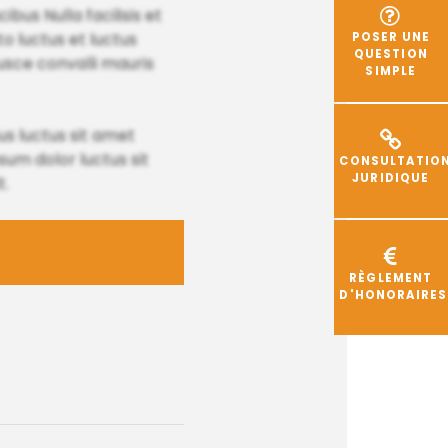
bus Nulla facilisis et
to luctus et luctus
POSER UNE
QUESTION
usce convalli mauris
SIMPLE
s luctus sit amet
um dolor luctus sit
CONSULTATIO
JURIDIQUE
t.
RÈGLEMENT
D'HONORAIRES