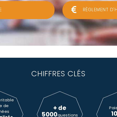
E
RÈGLEMENT D'
CHIFFRES CLÉS
ritable
e de
+ de
Pai
nées
1
5000
questions