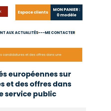
MON PANIER :
Espace clients
0
modèle
T AUX ACTUALITÉS
---ME CONTACTER
FAQ
Liens utiles
es candidatures et des offres dans une
tés européennes sur
es et des offres dans
 service public