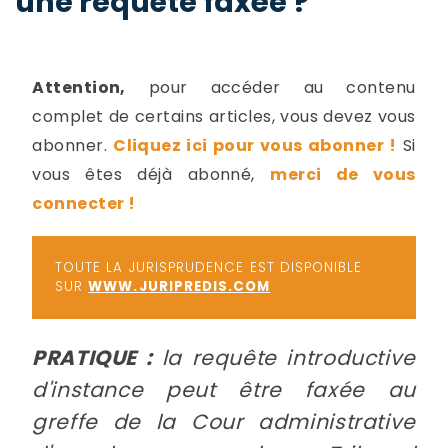
une requête faxée ?
-
a
c
2
F
Attention,
pour accéder au contenu
L
complet de certains articles, vous devez vous
u
abonner.
Cliquez ici pour vous abonner !
Si
vous êtes déjà abonné,
merci de vous
connecter !
TOUTE LA JURISPRUDENCE EST DISPONIBLE
SUR
WWW.JURIPREDIS.COM
PRATIQUE :
la requête introductive
d'instance peut être faxée au
greffe de la Cour administrative