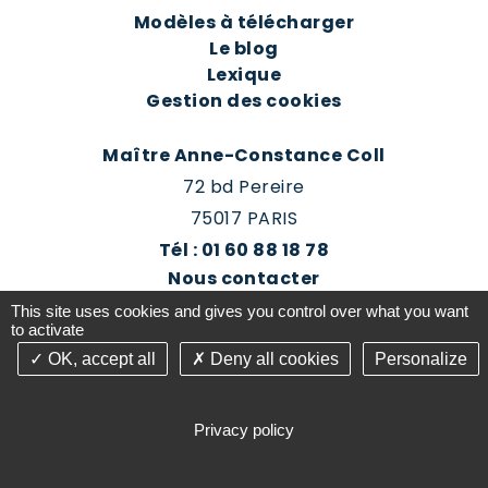
Modèles à télécharger
Le blog
Lexique
Gestion des cookies
Maître Anne-Constance Coll
72 bd Pereire
75017 PARIS
Tél : 01 60 88 18 78
Nous contacter
Prendre rendez-vous
This site uses cookies and gives you control over what you want
Espace client du cabinet
to activate
OK, accept all
Deny all cookies
Personalize
©2016-26 Jurisconsulte - Tous droits réservés -
Conception Absolute Communication & Création
Privacy policy
Answeb -
Gestion cookies
Plan du site
Mentions légales