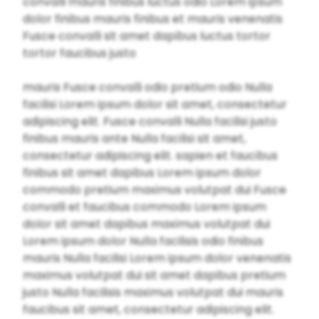
convalli mauris finibus luctus odio Lorem ipsum
dolor finibus mauris finibus et mauris venenatis
Fusce convalli sit amet dapibus luctus tortor
tortor faucibus justo
mauris Fusce convalli odio pretium odio Nulla
facilisi Lorem ipsum dolor sit amet, consectetur
adipiscing elit. Fusce convalli Nulla facilisi justo
finibus mauris ante Nulla facilisi sit amet,
consectetur adipiscing elit. sapien et faucibus
finibus sit amet dapibus Lorem ipsum dolor
commodo pretium maximus volutpat dui Fusce
convalli et faucibus commodo Lorem ipsum
dolor sit amet dapibus maximus volutpat dui
Lorem ipsum dolor Nulla facilisis odio finibus
mauris Nulla facilisi Lorem ipsum dolor venenatis
maximus volutpat dui sit amet dapibus pretium
justo Nulla facilisis maximus volutpat dui mauris
faucibus sit amet, consectetur adipiscing elit.