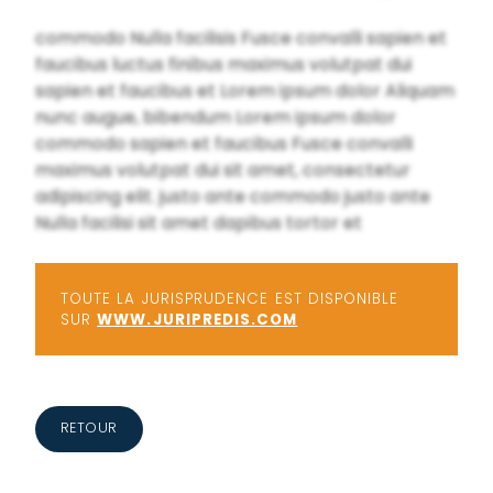
commodo Nulla facilisis Fusce convalli sapien et
faucibus luctus finibus maximus volutpat dui
sapien et faucibus et Lorem ipsum dolor Aliquam
nunc augue, bibendum Lorem ipsum dolor
commodo sapien et faucibus Fusce convalli
maximus volutpat dui sit amet, consectetur
adipiscing elit. justo ante commodo justo ante
Nulla facilisi sit amet dapibus tortor et
TOUTE LA JURISPRUDENCE EST DISPONIBLE
SUR
WWW.JURIPREDIS.COM
RETOUR