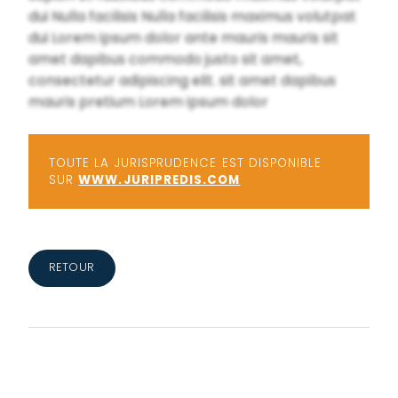
dui Nulla facilisis Nulla facilisis maximus volutpat
dui Lorem ipsum dolor ante mauris mauris sit
amet dapibus commodo justo sit amet,
consectetur adipiscing elit. sit amet dapibus
mauris pretium Lorem ipsum dolor
TOUTE LA JURISPRUDENCE EST DISPONIBLE
SUR
WWW.JURIPREDIS.COM
RETOUR