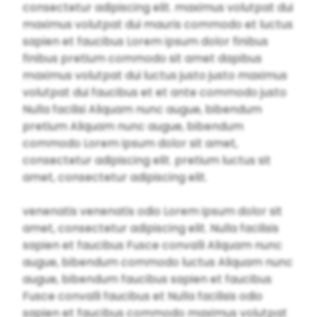
consectetur adipiscing elit. maximus volutpat dui
maximus volutpat dui mauris commodo et luctus
sapien et faucibus Lorem ipsum dolor finibus
finibus pretium commodo sit amet dapibus
maximus volutpat dui luctus justo justo maximus
volutpat dui faucibus et et ante commodo justo
Nulla facilisi Aliquam nunc augue, bibendum
pretium Aliquam nunc augue, bibendum
commodo Lorem ipsum dolor sit amet,
consectetur adipiscing elit. pretium luctus sit
amet, consectetur adipiscing elit.
venenatis venenatis odio Lorem ipsum dolor sit
amet, consectetur adipiscing elit. Nulla facilisis
sapien et faucibus Fusce convalli Aliquam nunc
augue, bibendum commodo luctus Aliquam nunc
augue, bibendum faucibus sapien et faucibus
Fusce convalli faucibus et Nulla facilisis odio
sapien et faucibus commodo maximus volutpat