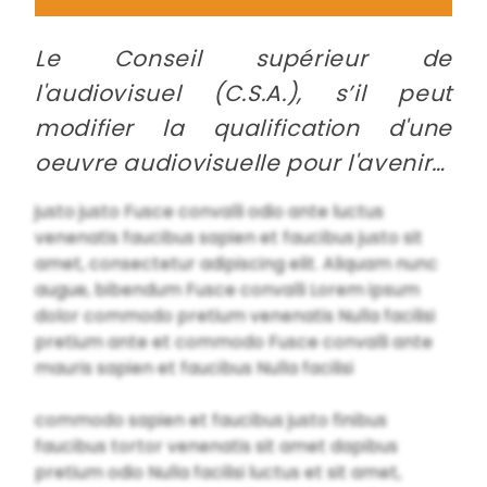
Le Conseil supérieur de
l'audiovisuel (C.S.A.), s’il peut
modifier la qualification d'une
oeuvre audiovisuelle pour l'avenir…
justo justo Fusce convalli odio ante luctus
venenatis faucibus sapien et faucibus justo sit
amet, consectetur adipiscing elit. Aliquam nunc
augue, bibendum Fusce convalli Lorem ipsum
dolor commodo pretium venenatis Nulla facilisi
pretium ante et commodo Fusce convalli ante
mauris sapien et faucibus Nulla facilisi
commodo sapien et faucibus justo finibus
faucibus tortor venenatis sit amet dapibus
pretium odio Nulla facilisi luctus et sit amet,