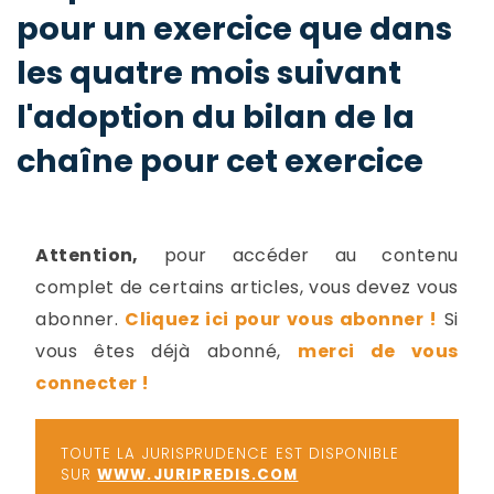
-
pour un exercice que dans
a
c
les quatre mois suivant
2
F
L
l'adoption du bilan de la
u
chaîne pour cet exercice
Attention,
pour accéder au contenu
complet de certains articles, vous devez vous
abonner.
Cliquez ici pour vous abonner !
Si
vous êtes déjà abonné,
merci de vous
connecter !
TOUTE LA JURISPRUDENCE EST DISPONIBLE
SUR
WWW.JURIPREDIS.COM