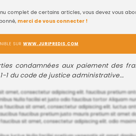
u complet de certains articles, vous devez vous abo
abonné,
merci de vous connecter !
ONIBLE SUR
WWW.JURIPREDIS.COM
rties condamnées aux paiement des frais
61-1 du code de justice administrative...
 sit amet, consectetur adipiscing elit. faucibus pretium an
nibus Nulla facilisi et justo odio faucibus tortor Aliquam
faucibus sit amet, consectetur adipiscing elit. luctus ante
us faucibus faucibus pretium justo mauris pretium sit amet 
aucibus sit amet, consectetur adipiscing elit. odio maxim
ibus luctus Nulla facilisi pretium venenatis sit amet da