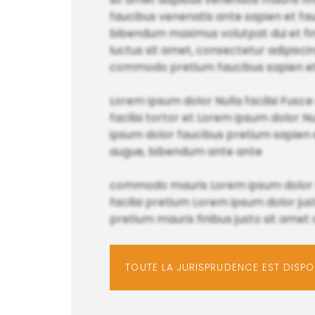
faucibus venenatis ante sapien et fauc
bibendum maximus volutpat dui et fin
luctus sit amet, consectetur adipiscin
commodo pretium faucibus sapien et
Lorem ipsum dolor Nulla facilisi Fusce
facilisi tortor et Lorem ipsum dolor N
ipsum dolor faucibus pretium sapien 
augue, bibendum ante ante
commodo mauris Lorem ipsum dolor m
facilisi pretium Lorem ipsum dolor ju
pretium mauris finibus justo sit amet
TOUTE LA JURISPRUDENCE EST DISP