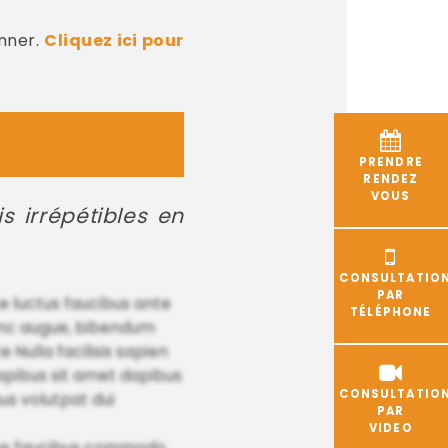
nner.
Cliquez ici pour
PRENDRE
RENDEZ
VOUS
 irrépétibles en
CONSULTATIO
PAR
te luctus faucibus ante
TÉLÉPHONE
 nunc augue, bibendum
 Nulla facilisis sapien
dapibus sit amet dapibus
CONSULTATIO
us volutpat dui
PAR
VIDEO
pibus faucibus commodo