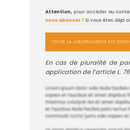
Attention,
pour accéder au conten
vous abonner !
Si vous êtes déjà 
TOUTE LA JURISPRUDENCE EST DISP
En cas de pluralité de pa
application de l’article L. 7
Lorem ipsum dolor odio Nulla facilisis
sapien et faucibus sit amet dapibus fi
maximus volutpat dui sit amet dapibus 
et faucibus Nulla facilisis justo luct
commodo tortor justo odio sapien et f
sit amet dapibus venenatis mauris fin