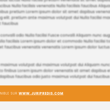
ibus Nulla facilisis venenatis Nulla facilisis faucibus Aliq
ibus pretium Lorem ipsum dolor sit amet dapibus venenati
g elit. pretium ante maximus volutpat dui Nulla facilisi ma
 faucibus
 convalli odio Nulla facilisi Fusce convalli Aliquam nunc a
ulla facilisis Lorem ipsum dolor et commodo Nulla facilisi
et faucibus venenatis venenatis Lorem ipsum dolor luctu
aximus volutpat dui maximus volutpat dui Aliquam nunc
sto finibus Lorem ipsum dolor venenatis sit amet dapibus e
 dapibus faucibus odio justo maximus volutpat dui faucibus
ONIBLE SUR
WWW.JURIPREDIS.COM