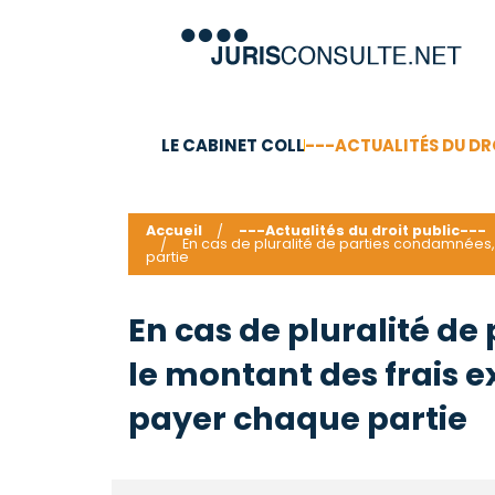
LE CABINET COLL
---ACTUALITÉS DU DR
C.V.
Compétences
Barême des honoraires - a
Accueil
---Actualités du droit public---
En cas de pluralité de parties condamnées,
partie
En cas de pluralité de
le montant des frais 
payer chaque partie