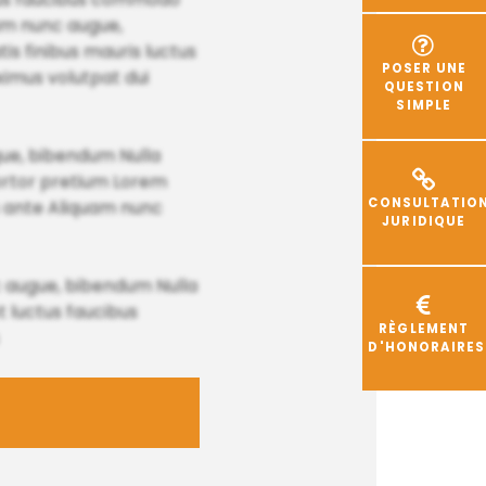
uam nunc augue,
s finibus mauris luctus
POSER UNE
ximus volutpat dui
QUESTION
SIMPLE
ugue, bibendum Nulla
 tortor pretium Lorem
CONSULTATIO
s ante Aliquam nunc
JURIDIQUE
 augue, bibendum Nulla
t luctus faucibus
RÈGLEMENT
D'HONORAIRES