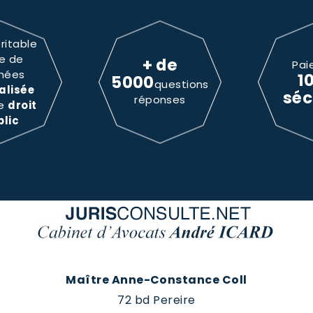
ritable
e de
+ de
Pai
nées
1
5000
questions
alisée
séc
réponses
le
droit
blic
Maître Anne-Constance Coll
72 bd Pereire