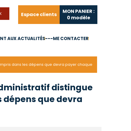
MON PANIER :
Espace clients
0
modèle
T AUX ACTUALITÉS
---ME CONTACTER
FAQ
Liens utiles
n compris dans les dépens que devra payer chaque
dministratif distingue
es dépens que devra