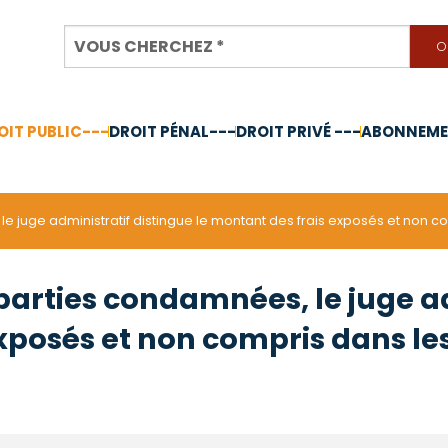
OIT PUBLIC---
DROIT PÉNAL---
DROIT PRIVÉ ---
ABONNEMEN
nnée 2024
 le juge administratif distingue le montant des frais exposés et no
 parties condamnées, le juge a
exposés et non compris dans l