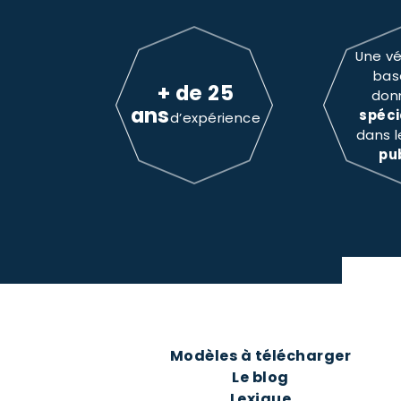
Une vé
bas
+ de 25
don
ans
spéci
d’expérience
dans 
pu
Modèles à télécharger
Le blog
Lexique