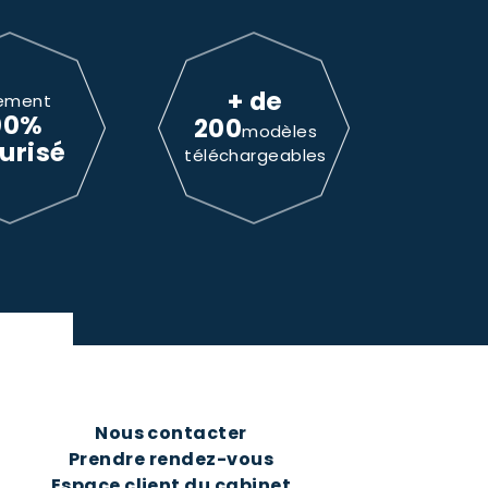
+ de
ement
00%
200
modèles
urisé
téléchargeables
Nous contacter
Prendre rendez-vous
Espace client du cabinet