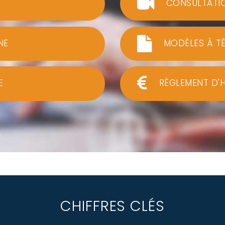
CONSULTATI
NE
MODÈLES À T
E
RÈGLEMENT D'
CHIFFRES CLÉS