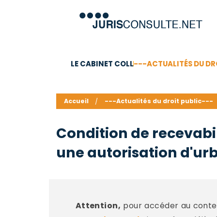
LE CABINET COLL
---ACTUALITÉS DU DR
C.V.
Compétences
Barême des honoraires - a
Accueil
---Actualités du droit public---
Condition de recevabil
une autorisation d'u
Attention,
pour accéder au conten