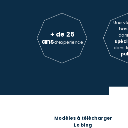
Une vé
bas
+ de 25
don
ans
spéci
d’expérience
dans 
pu
Modèles à télécharger
Le blog