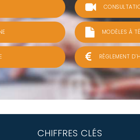
CONSULTATI
NE
MODÈLES À T
E
RÈGLEMENT D'
CHIFFRES CLÉS