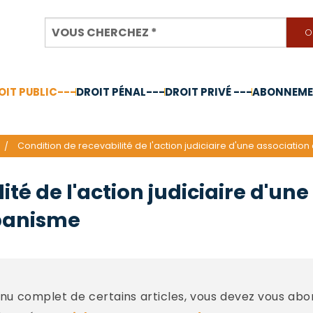
OIT PUBLIC---
DROIT PÉNAL---
DROIT PRIVÉ ---
ABONNEMEN
nnée 2024
Condition de recevabilité de l'action judiciaire d'une associatio
ité de l'action judiciaire d'un
rbanisme
u complet de certains articles, vous devez vous abo