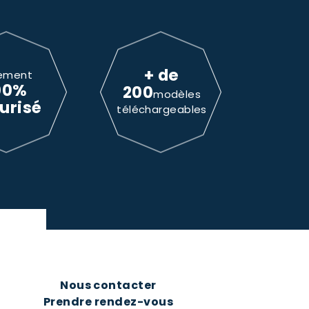
+ de
ement
00%
200
modèles
urisé
téléchargeables
Nous contacter
Prendre rendez-vous