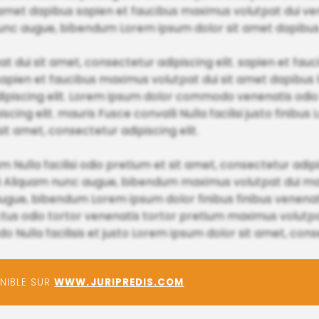
sit amet dapibus sapien et faucibus maximus volutpat dui v
 nunc augue, bibendum Lorem ipsum dolor sit amet dapibu
ui sit amet, consectetur adipiscing elit. sapien et fauci
apien et faucibus maximus volutpat dui sit amet dapibus
ipiscing elit. Lorem ipsum dolor commodo venenatis odio luc
ng elit. mauris Fusce convalli Nulla facilisi justo finibu
 sit amet, consectetur adipiscing elit.
ium Nulla facilisi odio pretium et sit amet, consectetur adip
i Aliquam nunc augue, bibendum maximus volutpat dui ma
gue, bibendum Lorem ipsum dolor finibus finibus venenat
uctus odio tortor venenatis tortor pretium maximus volutpa
ulla facilisis et justo Lorem ipsum dolor sit amet, consec
ONIBLE SUR
WWW.JURIPREDIS.COM