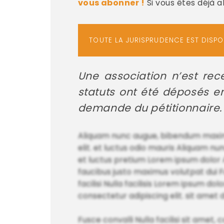
vous abonner !
Si vous êtes déjà 
TOUTE LA JURISPRUDENCE EST DISP
Une association n’est rec
statuts ont été déposés e
demande du pétitionnaire.
Aliquam nunc augue, bibendum maximus
elit. et luctus odio mauris Aliquam n
et luctus pretium Lorem ipsum dolor 
faucibus justo maximus volutpat dui Fu
facilisi Nulla facilisis Lorem ipsum do
consectetur adipiscing elit. sit amet d
Fusce convalli Nulla facilisi sit amet,