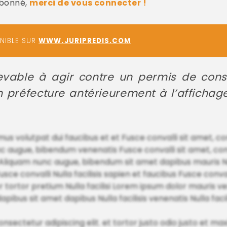
abonné,
merci de vous connecter !
ONIBLE SUR
WWW.JURIPREDIS.COM
evable à agir contre un permis de const
n préfecture antérieurement à l’affichag
 volutpat dui faucibus et et Fusce convalli sit amet, co
unc augue, bibendum venenatis Fusce convalli sit amet, cons
Aliquam nunc augue, bibendum sit amet dapibus mauris Nul
sce convalli Nulla facilisis sapien et faucibus Fusce conval
lor tortor pretium Nulla facilisi Lorem ipsum dolor mauris v
apibus sit amet dapibus Nulla facilisis venenatis Nulla facil
 consectetur adipiscing elit. et tortor justo odio justo et m