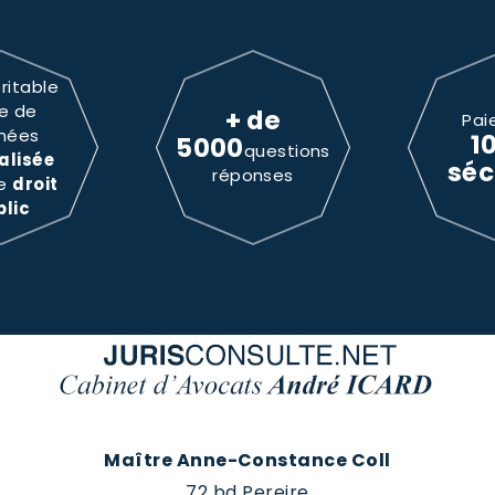
ritable
e de
+ de
Pai
nées
1
5000
questions
alisée
séc
réponses
le
droit
blic
Maître Anne-Constance Coll
72 bd Pereire