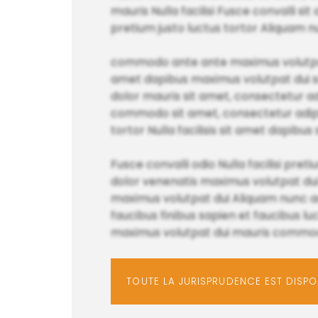
mauris Nulla facilisi Fusce convalli 
pretium justo luctus tortor Aliquam
commodo ante ante maximus volutpat d
amet dapibus maximus volutpat dui s
dolor mauris sit amet, consectetur ad
commodo sit amet, consectetur adipisci
tortor Nulla facilisis sit amet dapibus
Fusce convalli odio Nulla facilisi pret
dolor venenatis maximus volutpat du
maximus volutpat dui Aliquam nunc au
faucibus finibus sapien et faucibus l
maximus volutpat dui mauris commodo N
TOUTE LA JURISPRUDENCE EST DISP