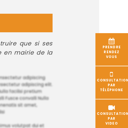
ruire que si ses
PRENDRE
e en mairie de la
RENDEZ
VOUS
nsectetur adipiscing
CONSULTATIO
ectetur adipiscing elit.
PAR
TÉLÉPHONE
la facilisi pretium
li Fusce convalli Nulla
enenatis sit amet,
isi
CONSULTATIO
PAR
VIDEO
aximus volutpat dui et