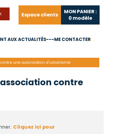
MON PANIER :
Espace clients
0
modèle
T AUX ACTUALITÉS
---ME CONTACTER
FAQ
Liens utiles
n contre une autorisation d'urbanisme
e association contre
nner.
Cliquez ici pour