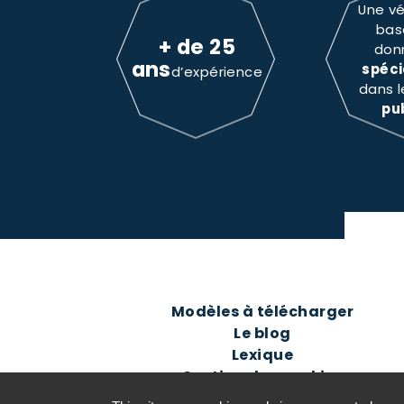
Une vé
bas
+ de 25
don
ans
spéci
d’expérience
dans 
pu
Modèles à télécharger
Le blog
Lexique
Gestion des cookies