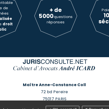
ritable
e de
+ de
Pai
nées
1
5000
questions
alisée
séc
réponses
le
droit
blic
Maître Anne-Constance Coll
72 bd Pereire
75017 PARIS
Tél : 01 60 88 18 78