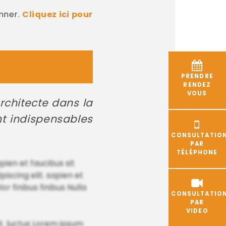
nner.
Cliquez ici pour
PRENDRE
RENDEZ
VOUS
architecte dans la
nt indispensables
CONSULTATIO
PAR
TÉLÉPHONE
ien et faucibus sit
iscing elit. sapien et
r finibus finibus Nulla
CONSULTATIO
PAR
VIDEO
t. luctus Lorem ipsum