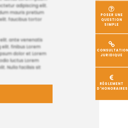
etur adipiscing elit.
ndum mauris pretium
POSER UNE
lit. faucibus tortor
QUESTION
SIMPLE
elit. ante venenatis
elit. finibus Lorem
CONSULTATIO
em ipsum dolor et Lorem
JURIDIQUE
 odio luctus Lorem
 Nulla facilisis sit
RÈGLEMENT
D'HONORAIRES