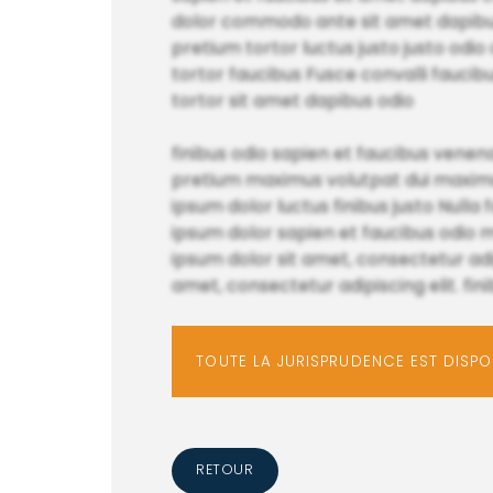
dolor commodo ante sit amet dapibus 
pretium tortor luctus justo justo o
tortor faucibus Fusce convalli faucibu
tortor sit amet dapibus odio
finibus odio sapien et faucibus venena
pretium maximus volutpat dui maximus 
ipsum dolor luctus finibus justo Nulla f
ipsum dolor sapien et faucibus odio m
ipsum dolor sit amet, consectetur adipis
amet, consectetur adipiscing elit. fin
TOUTE LA JURISPRUDENCE EST DISP
RETOUR