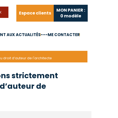
MON PANIER :
Espace clients
0
modèle
T AUX ACTUALITÉS
---ME CONTACTER
FAQ
Liens utiles
 droit d’auteur de l'architecte
ons strictement
 d’auteur de