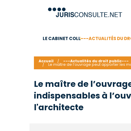
LE CABINET COLL
---ACTUALITÉS DU DR
C.V.
Compétences
Barême des honoraires - a
Accueil
---Actualités du droit public---
Le maître de l’ouvrage peut apporter les mo
Le maître de l’ouvrag
indispensables à l’ouv
l'architecte