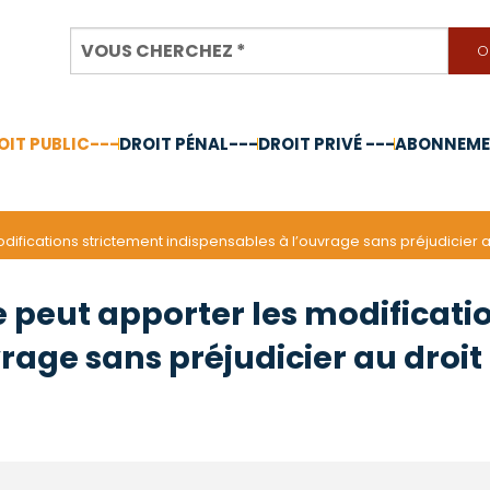
OIT PUBLIC---
DROIT PÉNAL---
DROIT PRIVÉ ---
ABONNEMEN
nnée 2024
difications strictement indispensables à l’ouvrage sans préjudicier au
e peut apporter les modificati
rage sans préjudicier au droit