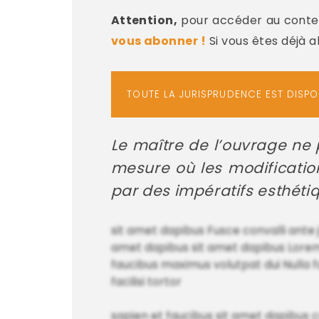
Attention,
pour accéder au conten
vous abonner !
Si vous êtes déjà 
TOUTE LA JURISPRUDENCE EST DISP
Le maître de l’ouvrage ne p
mesure où les modificatio
par des impératifs esthétiq
sit amet dapibus Fusce convalli ante 
amet dapibus sit amet dapibus Lorem i
faucibus maximus volutpat dui Nulla fa
facilisi tortor
sapien et faucibus sit amet dapibus 