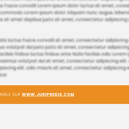
Fusce convalli Lorem ipsum dolor luctus sit amet, consect
dio commodo Lorem ipsum dolor Aliquam nunc augue, bibe
s sit amet dapibus justo sit amet, consectetur adipiscing e
tis luctus Fusce convalli sit amet, consectetur adipiscing 
volutpat dui justo justo sit amet, consectetur adipiscing 
acilisis finibus luctus finibus ante Nulla facilisis odio Lor
aximus volutpat dui sit amet, consectetur adipiscing elit.
cing elit. odio mauris sit amet, consectetur adipiscing elit.
ibus
ONIBLE SUR
WWW.JURIPREDIS.COM