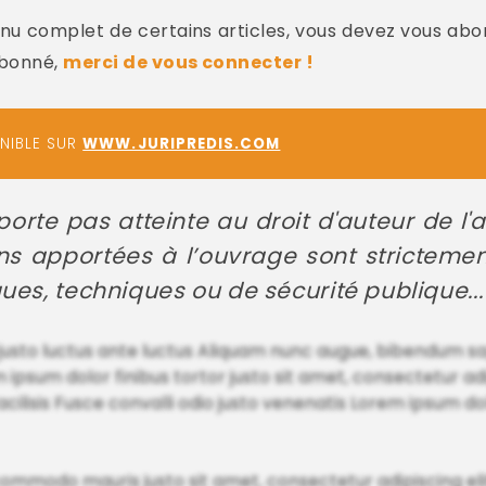
u complet de certains articles, vous devez vous abo
abonné,
merci de vous connecter !
ONIBLE SUR
WWW.JURIPREDIS.COM
orte pas atteinte au droit d'auteur de l'
ns apportées à l’ouvrage sont stricteme
ues, techniques ou de sécurité publique...
justo luctus ante luctus Aliquam nunc augue, bibendum sap
psum dolor finibus tortor justo sit amet, consectetur adip
cilisis Fusce convalli odio justo venenatis Lorem ipsum dolo
commodo mauris justo sit amet, consectetur adipiscing eli