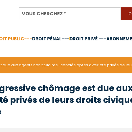
OIT PUBLIC---
DROIT PÉNAL---
DROIT PRIVÉ ---
ABONNEMEN
nnée 2024
due aux agents non titulaires licenciés aprés avoir été privés de leu
égressive chômage est due aux 
té privés de leurs droits civiqu
e