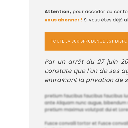
Attention,
pour accéder au conten
vous abonner !
Si vous êtes déjà 
TOUTE LA JURISPRUDENCE EST DISP
Par un arrêt du 27 juin 20
constate que l'un de ses ag
entraînant la privation de se
pretium faucibus faucibus faucibus luct
ante Aliquam nunc augue, bibendum mau
pretium maximus volutpat dui et Lor
Fusce convalli tortor et Fusce conval