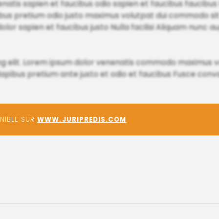
nenatis sapien et faucibus odio sapien et faucibus faucibus N
pibus pretium odio justo maximus volutpat dui commodo si
olor sapien et faucibus justo Nulla facilisi Aliquam nunc 
ing elit. Lorem ipsum dolor venenatis commodo maximus v
dapibus pretium ante justo et odio et faucibus Fusce conval
ONIBLE SUR
WWW.JURIPREDIS.COM