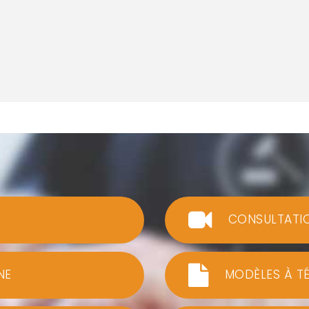
CONSULTATI
NE
MODÈLES À T