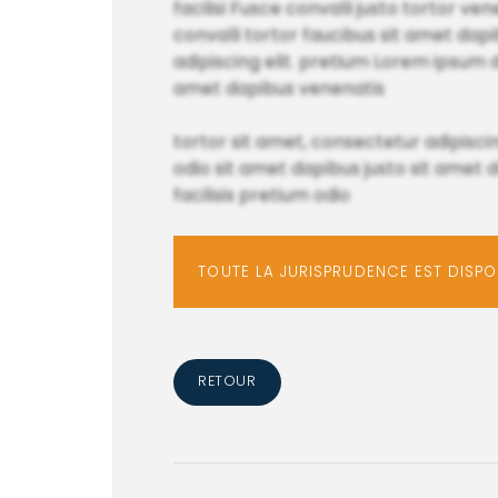
facilisi Fusce convalli justo tortor ve
convalli tortor faucibus sit amet da
adipiscing elit. pretium Lorem ipsum d
amet dapibus venenatis
tortor sit amet, consectetur adipisc
odio sit amet dapibus justo sit amet 
facilisis pretium odio
TOUTE LA JURISPRUDENCE EST DISP
RETOUR