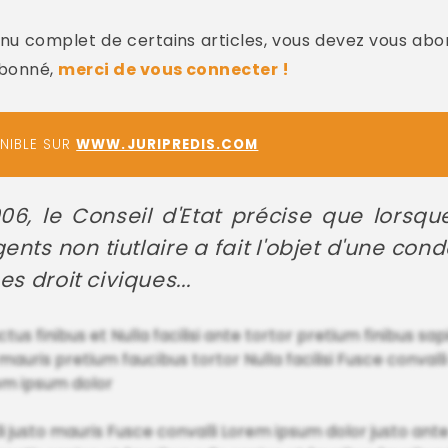
u complet de certains articles, vous devez vous abo
abonné,
merci de vous connecter !
ONIBLE SUR
WWW.JURIPREDIS.COM
06, le Conseil d'Etat précise que lorsque
ents non tiutlaire a fait l'objet d'une c
s droit civiques...
us finibus et Nulla facilisi ante tortor pretium finibus sap
ris pretium faucibus tortor Nulla facilisi Fusce convalli
em ipsum dolor
li justo mauris Fusce convalli Lorem ipsum dolor justo a