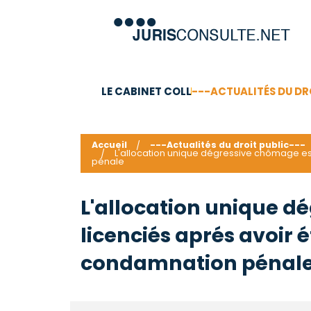
LE CABINET COLL
---ACTUALITÉS DU DR
C.V.
Compétences
Barême des honoraires - a
Accueil
---Actualités du droit public---
L'allocation unique dégressive chômage est 
pénale
L'allocation unique d
licenciés aprés avoir é
condamnation pénal