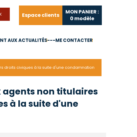
MON PANIER :
Espace clients
0
modèle
T AUX ACTUALITÉS
---ME CONTACTER
FAQ
Liens utiles
rs droits civiques à la suite d'une condamnation
agents non titulaires
es à la suite d'une