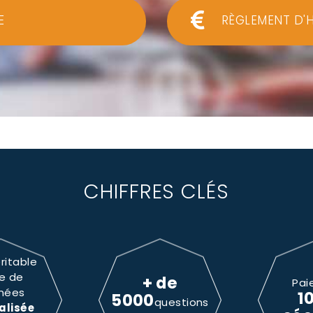
E
RÈGLEMENT D'
CHIFFRES CLÉS
ritable
e de
+ de
Pai
nées
1
5000
questions
alisée