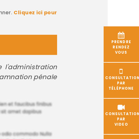
nner.
Cliquez ici pour
PRENDRE
RENDEZ
VOUS
 l'administration
ondamnation pénale
CONSULTATIO
PAR
TÉLÉPHONE
ien et faucibus finibus
 sit amet dapibus
CONSULTATIO
PAR
VIDEO
nte odio commodo Nulla