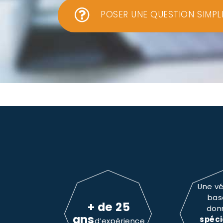
POSER UNE QUESTION SIMPL
Une vé
bas
+ de 25
don
ans
spéci
d’expérience