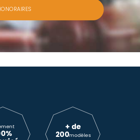
HONORAIRES
+ de
ement
00%
200
modèles