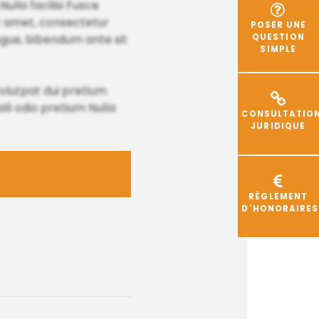
ulla facilisi Fusce
t amet, consectetur
POSER UNE
augue, bibendum ante sit
QUESTION
SIMPLE
olutpat dui pretium
li odio pretium Nulla
CONSULTATIO
JURIDIQUE
RÈGLEMENT
D'HONORAIRES