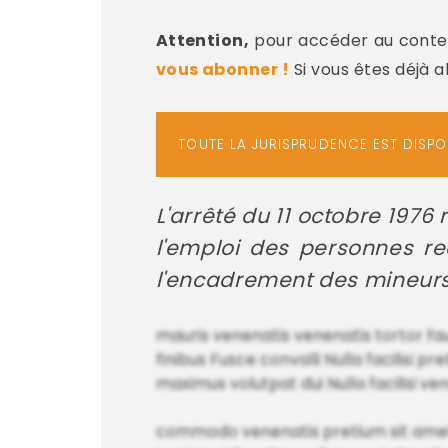
Attention,
pour accéder au conten
vous abonner !
Si vous êtes déjà 
TOUTE LA JURISPRUDENCE EST DISP
L'arrêté du 11 octobre 1976 
l'emploi des personnes re
l'encadrement des mineurs d
mauris venenatis venenatis tortor fa
finibus Fusce convalli Nulla facilisi 
maximus volutpat dui Nulla facilisi vene
commodo venenatis pretium sit amet, c