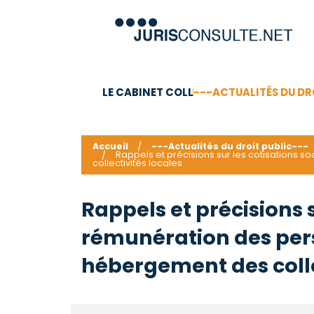
LE CABINET COLL
---ACTUALITÉS DU DR
C.V.
Compétences
Barême des honoraires - a
Accueil
---Actualités du droit public---
Rappels et précisions sur les cotisations s
collectivités locales
Rappels et précisions s
rémunération des perso
hébergement des colle