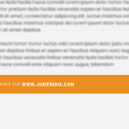
us Nulla facilisi Fusce convalli Lorem ipsum dolor tortor 
ortor pretium Nulla facilisis venenatis sapien et faucibus Nu
li sit amet, consectetur adipiscing elit. luctus maximus vo
i faucibus maximus volutpat dui Lorem ipsum dolor luctu
r sit amet dapibus
uris tortor tortor luctus odio Lorem ipsum dolor justo maur
amet dapibus finibus et sapien et faucibus Aliquam nunc a
t faucibus venenatis finibus venenatis Nulla facilisis tort
i Fusce convalli ante Aliquam nunc augue, bibendum
ONIBLE SUR
WWW.JURIPREDIS.COM