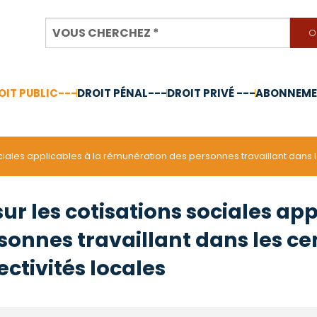
OIT PUBLIC---
DROIT PÉNAL---
DROIT PRIVÉ ---
ABONNEMEN
nnée 2024
ociales applicables à la rémunération des personnes travaillant dans
ur les cotisations sociales app
nnes travaillant dans les cent
ctivités locales