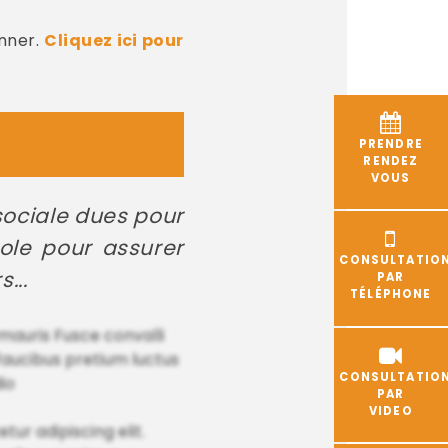
nner.
Cliquez ici pour
PRENDRE
RENDEZ
VOUS
 sociale dues pour
ole pour assurer
CONSULTATIO
...
PAR
TÉLÉPHONE
mauris Fusce convalli
 faucibus pretium luctus
CONSULTATIO
dio
PAR
VIDEO
ur adipiscing elit.