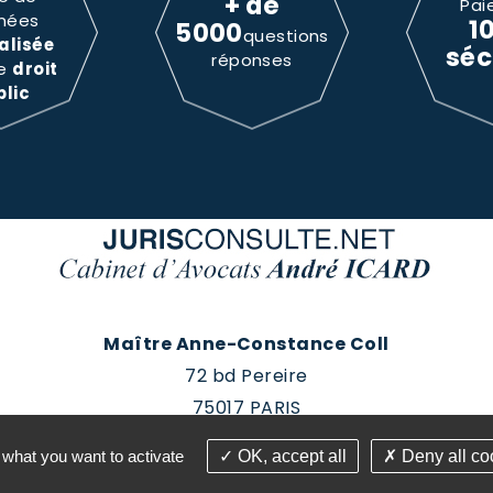
+ de
Pai
nées
1
5000
questions
alisée
séc
réponses
le
droit
blic
Maître Anne-Constance Coll
72 bd Pereire
75017 PARIS
Tél : 01 60 88 18 78
 what you want to activate
OK, accept all
Deny all co
roits réservés - Conception Absolute Communication & 