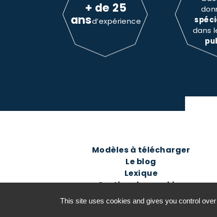
+ de 25
don
ans
spéci
d’expérience
dans 
pu
Modèles à télécharger
Le blog
Lexique
Gestion des cookies
This site uses cookies and gives you control over
©2016-26 Jurisconsulte - Tous d