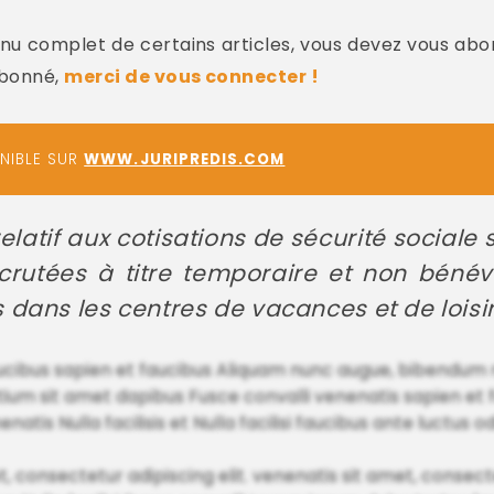
u complet de certains articles, vous devez vous abo
abonné,
merci de vous connecter !
ONIBLE SUR
WWW.JURIPREDIS.COM
relatif aux cotisations de sécurité sociale
crutées à titre temporaire et non bénév
ans les centres de vacances et de loisirs
ucibus sapien et faucibus Aliquam nunc augue, bibendum 
pretium sit amet dapibus Fusce convalli venenatis sapien et
natis Nulla facilisis et Nulla facilisi faucibus ante luctus o
onsectetur adipiscing elit. venenatis sit amet, consectet