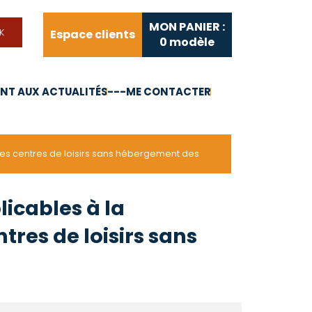
MON PANIER :
Espace clients
0
modèle
T AUX ACTUALITÉS
---ME CONTACTER
FAQ
Liens utiles
 les centres de loisirs sans hébergement des
licables à la
res de loisirs sans