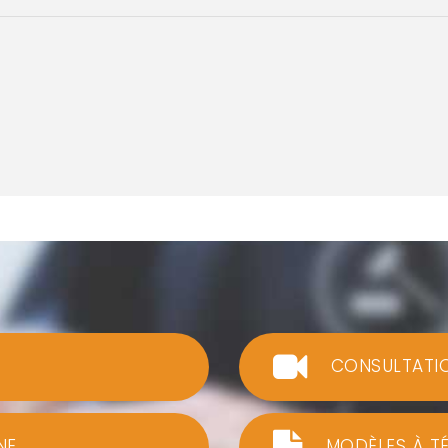
CONSULTATI
NE
MODÈLES À T