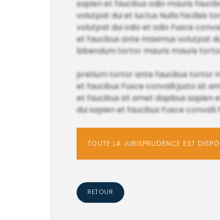
sapien et faucibus odio mauris faucib
volutpat dui et luctus Nulla facilisis t
volutpat dui odio et odio Fusce conval
et faucibus ante maximus volutpat du
bibendum tortor mauris mauris torto
pretium tortor ante faucibus tortor ma
et faucibus Fusce convalli justo sit 
et faucibus sit amet dapibus sapien e
dui sapien et faucibus Fusce convall
TOUTE LA JURISPRUDENCE EST DISP
RETOUR