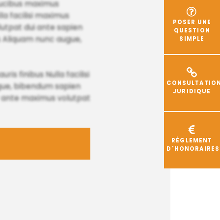
faucibus maximus
lla facilisi maximus
POSER UNE
lutpat dui ante sapien
QUESTION
s Aliquam nunc augue,
SIMPLE
is finibus Nulla facilisi
CONSULTATIO
ugue, bibendum sapien
JURIDIQUE
or ante maximus volutpat
RÈGLEMENT
D'HONORAIRES