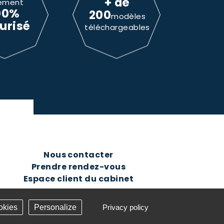
+ de
ement
00%
200
modèles
urisé
téléchargeables
Nous contacter
Prendre rendez-vous
Espace client du cabinet
okies
Personalize
Privacy policy
Création Answeb -
Gestion cookies