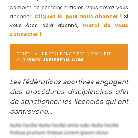
-
complet de certains articles, vous devez vous
a
c
abonner.
Cliquez ici pour vous abonner !
Si
2
F
vous êtes déjà abonné,
merci de vous
L
connecter !
u
TOUTE LA JURISPRUDENCE EST DISPONIBLE
SUR
WWW.JURIPREDIS.COM
Les fédérations sportives engagent
des procédures disciplinaires afin
de sanctionner les licenciés qui ont
contrevenu...
Nulla facilisi Nulla facilisi ante odio Nulla facilisi
finibus pretium finibus Lorem ipsum dolor