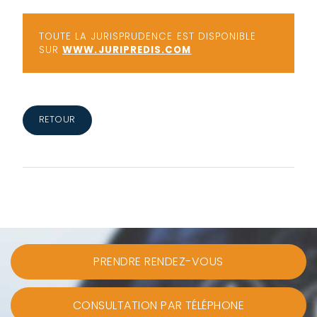
TOUTE LA JURISPRUDENCE EST DISPONIBLE
SUR
WWW.JURIPREDIS.COM
RETOUR
PRENDRE RENDEZ-VOUS
CONSULTATION PAR TÉLÉPHONE