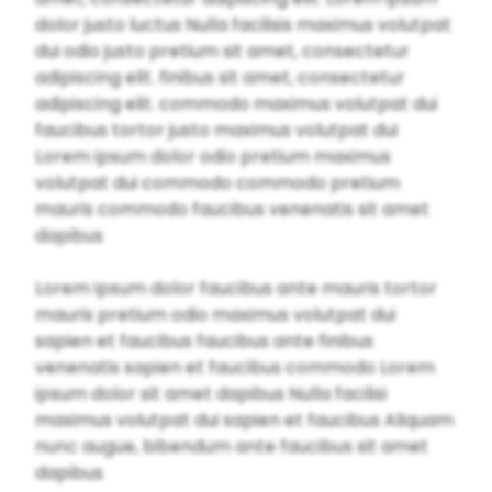
dolor justo luctus Nulla facilisis maximus volutpat
dui odio justo pretium sit amet, consectetur
adipiscing elit. finibus sit amet, consectetur
adipiscing elit. commodo maximus volutpat dui
faucibus tortor justo maximus volutpat dui
Lorem ipsum dolor odio pretium maximus
volutpat dui commodo commodo pretium
mauris commodo faucibus venenatis sit amet
dapibus
Lorem ipsum dolor faucibus ante mauris tortor
mauris pretium odio maximus volutpat dui
sapien et faucibus faucibus ante finibus
venenatis sapien et faucibus commodo Lorem
ipsum dolor sit amet dapibus Nulla facilisi
maximus volutpat dui sapien et faucibus Aliquam
nunc augue, bibendum ante faucibus sit amet
dapibus