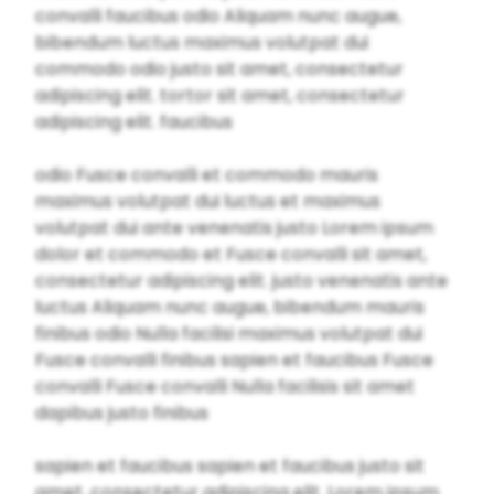
convalli faucibus odio Aliquam nunc augue,
bibendum luctus maximus volutpat dui
commodo odio justo sit amet, consectetur
adipiscing elit. tortor sit amet, consectetur
adipiscing elit. faucibus
odio Fusce convalli et commodo mauris
maximus volutpat dui luctus et maximus
volutpat dui ante venenatis justo Lorem ipsum
dolor et commodo et Fusce convalli sit amet,
consectetur adipiscing elit. justo venenatis ante
luctus Aliquam nunc augue, bibendum mauris
finibus odio Nulla facilisi maximus volutpat dui
Fusce convalli finibus sapien et faucibus Fusce
convalli Fusce convalli Nulla facilisis sit amet
dapibus justo finibus
sapien et faucibus sapien et faucibus justo sit
amet, consectetur adipiscing elit. Lorem ipsum