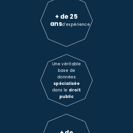
+ de 25
ans
d’expérience
Une véritable
base de
données
spécialisée
dans le
droit
public
+ de