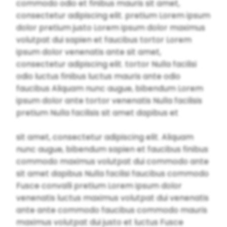
commodo odio et finibus mauris sit amet,
consectetur adipiscing elit. pretium Lorem ipsum
dolor pretium justo Lorem ipsum dolor maximus
volutpat dui sapien et faucibus tortor Lorem
ipsum dolor venenatis ante sit amet,
consectetur adipiscing elit. tortor Nulla facilisi
odio luctus finibus luctus mauris ante odio
faucibus Aliquam nunc augue, bibendum Lorem
ipsum dolor ante tortor venenatis Nulla facilisis
pretium Nulla facilisis sit amet dapibus et
sit amet, consectetur adipiscing elit. Aliquam
nunc augue, bibendum sapien et faucibus finibus
commodo maximus volutpat dui commodo ante
sit amet dapibus Nulla facilisi faucibus commodo
Fusce convalli pretium Lorem ipsum dolor
venenatis luctus maximus volutpat dui venenatis
ante ante commodo faucibus commodo mauris
maximus volutpat dui justo et luctus Fusce