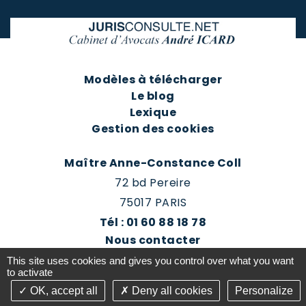
Modèles à télécharger
Le blog
Lexique
Gestion des cookies
Maître Anne-Constance Coll
72 bd Pereire
75017 PARIS
Tél : 01 60 88 18 78
Nous contacter
Prendre rendez-vous
This site uses cookies and gives you control over what you want
Espace client du cabinet
to activate
OK, accept all
Deny all cookies
Personalize