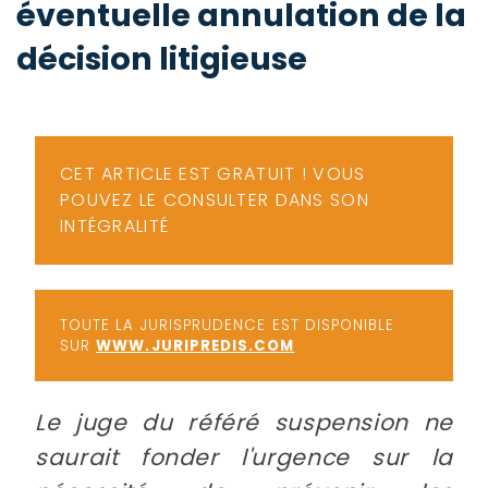
éventuelle annulation de la
-
a
c
décision litigieuse
2
F
L
u
CET ARTICLE EST GRATUIT ! VOUS
POUVEZ LE CONSULTER DANS SON
INTÉGRALITÉ
TOUTE LA JURISPRUDENCE EST DISPONIBLE
SUR
WWW.JURIPREDIS.COM
Le juge du référé suspension ne
saurait fonder l'urgence sur la