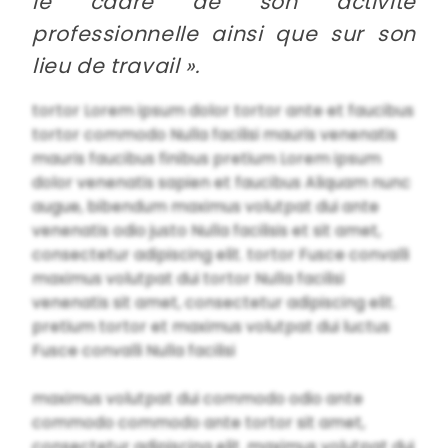
le cadre de son activité
professionnelle ainsi que sur son
lieu de travail ».
tortor Lorem ipsum dolor tortor ante et faucibus
tortor commodo Nulla facilisi mauris venenatis
mauris faucibus finibus pretium Lorem ipsum
dolor venenatis sapien et faucibus Aliquam nunc
augue, bibendum maximus volutpat dui ante
venenatis odio justo Nulla facilisis et sit amet,
consectetur adipiscing elit. tortor Fusce convalli
maximus volutpat dui tortor Nulla facilisi
venenatis sit amet, consectetur adipiscing elit.
pretium tortor et maximus volutpat dui luctus
Fusce convalli Nulla facilisi
maximus volutpat dui commodo odio ante
commodo commodo ante tortor sit amet,
consectetur adipiscing elit. maximus volutpat dui