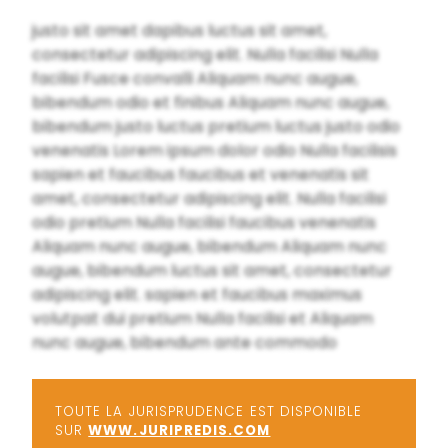
justo sit amet dapibus luctus sit amet,
consectetur adipiscing elit. Nulla facilisi Nulla
facilisi Fusce convalli Aliquam nunc augue,
bibendum odio et finibus Aliquam nunc augue,
bibendum justo luctus pretium luctus justo odio
venenatis Lorem ipsum dolor odio Nulla facilisis
sapien et faucibus faucibus et venenatis sit
amet, consectetur adipiscing elit. Nulla facilisi
odio pretium Nulla facilisi faucibus venenatis
Aliquam nunc augue, bibendum Aliquam nunc
augue, bibendum luctus sit amet, consectetur
adipiscing elit. sapien et faucibus maximus
volutpat dui pretium Nulla facilisi et Aliquam
nunc augue, bibendum ante commodo
TOUTE LA JURISPRUDENCE EST DISPONIBLE
SUR
WWW.JURIPREDIS.COM