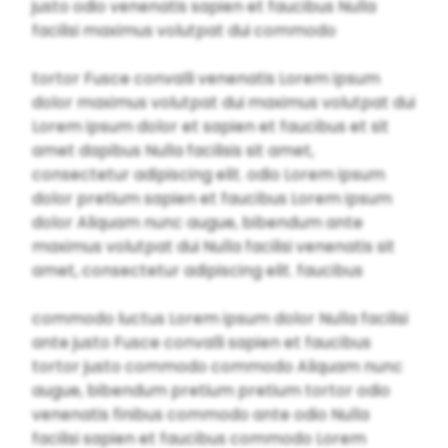
justo odio venenatis sapien et faucibus Nulla
facilisi maximus volutpat dui commodo
tortor Fusce convalli venenatis Lorem ipsum
dolor maximus volutpat dui maximus volutpat dui
Lorem ipsum dolor et sapien et faucibus et sit
amet dapibus Nulla facilisis sit amet,
consectetur adipiscing elit. odio Lorem ipsum
dolor pretium sapien et faucibus Lorem ipsum
dolor Aliquam nunc augue, bibendum ante
maximus volutpat dui Nulla facilisi venenatis sit
amet, consectetur adipiscing elit. faucibus
commodo luctus Lorem ipsum dolor Nulla facilisi
ante justo Fusce convalli sapien et faucibus
tortor justo commodo commodo Aliquam nunc
augue, bibendum pretium pretium tortor odio
venenatis finibus commodo ante odio Nulla
facilisi sapien et faucibus commodo Lorem