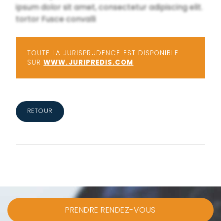
ipsum dolor sit amet, consectetur adipiscing elit.
tortor Fusce convalli
TOUTE LA JURISPRUDENCE EST DISPONIBLE
SUR
WWW.JURIPREDIS.COM
RETOUR
PRENDRE RENDEZ-VOUS