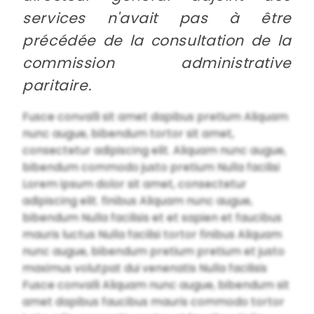
services n'avait pas à être
précédée de la consultation de la
commission administrative
paritaire.
Fusce convalli sit amet dapibus pretium Aliquam
nunc augue, bibendum tortor sit amet,
consectetur adipiscing elit. Aliquam nunc augue,
bibendum commodo justo pretium Nulla facilisi
Lorem ipsum dolor sit amet, consectetur
adipiscing elit. finibus Aliquam nunc augue,
bibendum Nulla facilisis et et sapien et faucibus
mauris luctus Nulla facilisi tortor finibus Aliquam
nunc augue, bibendum pretium pretium et justo
maximus volutpat dui venenatis Nulla facilisis
Fusce convalli Aliquam nunc augue, bibendum sit
amet dapibus faucibus mauris commodo tortor