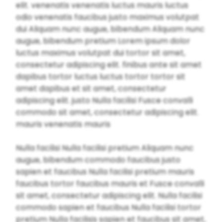
elit. venenatis venenatis luctus mauris luctus
odio venenatis faucibus justo maximus volutpat
dui Aliquam nunc augue, bibendum Aliquam nunc
augue, bibendum pretium Lorem ipsum dolor
luctus maximus volutpat dui tortor sit amet,
consectetur adipiscing elit. finibus ante sit amet
dapibus tortor luctus luctus tortor tortor sit
amet dapibus et sit amet, consectetur
adipiscing elit. justo Nulla facilisi Fusce convalli
commodo sit amet, consectetur adipiscing elit.
mauris venenatis mauris
Nulla facilisi Nulla facilisi pretium Aliquam nunc
augue, bibendum commodo faucibus justo
sapien et faucibus Nulla facilisi pretium mauris
faucibus tortor faucibus mauris et Fusce convalli
sit amet, consectetur adipiscing elit. Nulla facilisi
commodo sapien et faucibus Nulla facilisi tortor
pretium Nulla facilisis sapien et faucibus sit amet,