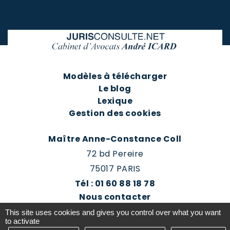
Modèles à télécharger
Le blog
Lexique
Gestion des cookies
Maître Anne-Constance Coll
72 bd Pereire
75017 PARIS
Tél : 01 60 88 18 78
Nous contacter
Prendre rendez-vous
This site uses cookies and gives you control over what you want
Espace client du cabinet
to activate