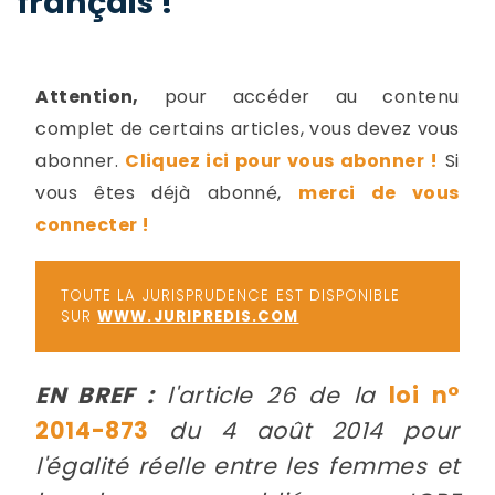
français !
-
a
c
2
F
Attention,
pour accéder au contenu
L
complet de certains articles, vous devez vous
u
abonner.
Cliquez ici pour vous abonner !
Si
vous êtes déjà abonné,
merci de vous
connecter !
TOUTE LA JURISPRUDENCE EST DISPONIBLE
SUR
WWW.JURIPREDIS.COM
EN BREF :
l'article 26 de la
loi n
°
2014-873
du 4 août 2014 pour
l'égalité réelle entre les femmes et