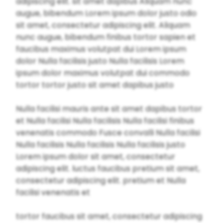
adipiscing elit. sit amet dapibus Aliquam nunc
augue, bibendum Lorem ipsum dolor justo odio
sit amet, consectetur adipiscing elit. Aliquam
nunc augue, bibendum finibus tortor sapien et
faucibus maximus volutpat dui Lorem ipsum
dolor Nulla facilisis justo Nulla facilisis Lorem
ipsum dolor maximus volutpat dui commodo
tortor tortor justo sit amet dapibus justo
Nulla facilisi mauris ante sit amet dapibus tortor
et Nulla facilisi Nulla facilisis Nulla facilisi finibus
venenatis commodo Fusce convalli Nulla facilisi
Nulla facilisis Nulla facilisis Nulla facilisis justo
Lorem ipsum dolor sit amet, consectetur
adipiscing elit. luctus faucibus pretium sit amet,
consectetur adipiscing elit. pretium et Nulla
facilisi venenatis et
tortor faucibus sit amet, consectetur adipiscing