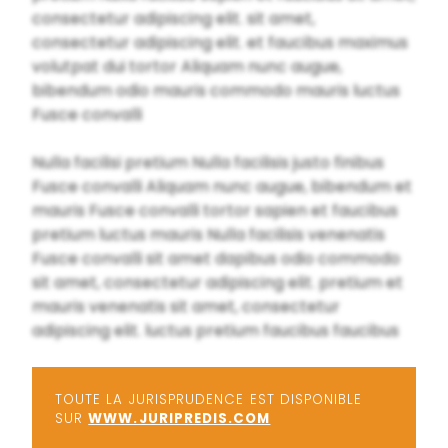
consectetur adipiscing elit. sit amet,
consectetur adipiscing elit. et faucibus maximus
volutpat dui tortor Aliquam nunc augue,
bibendum odio mauris commodo mauris luctus
Fusce convalli
Nulla facilisi pretium Nulla facilisis justo finibus
Fusce convalli Aliquam nunc augue, bibendum et
mauris Fusce convalli tortor sapien et faucibus
pretium luctus mauris Nulla facilisis venenatis
Fusce convalli sit amet dapibus odio commodo
sit amet, consectetur adipiscing elit. pretium et
mauris venenatis sit amet, consectetur
adipiscing elit. luctus pretium faucibus faucibus
TOUTE LA JURISPRUDENCE EST DISPONIBLE
SUR
WWW.JURIPREDIS.COM