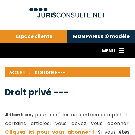
Espace clients
MON PANIER :
0
modèle
MENU
Le cabinet COLL
---Actualités du droit public---
L
Accueil
Droit privé ---
Droit pénal---
c
Droit privé ---
C
Droit privé ---
Abonnement aux actualités
C
---Me contacter
C
B
-
Attention,
pour accéder au contenu complet de
d
-
certains articles, vous devez vous abonner.
h
-
Cliquez ici pour vous abonner !
Si vous êtes