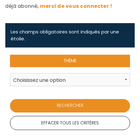
-
déjà abonné,
merci de vous connecter !
a
c
2
F
L
Les champs obligatoires sont indiqués par une
u
étoile.
THÈME
EFFACER TOUS LES CRITÈRES