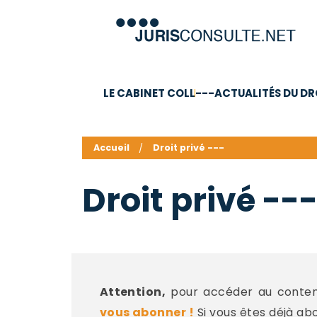
LE CABINET COLL
---ACTUALITÉS DU DR
C.V.
Compétences
Barême des honoraires - a
Accueil
Droit privé ---
Droit privé --
Attention,
pour accéder au contenu
vous abonner !
Si vous êtes déjà ab