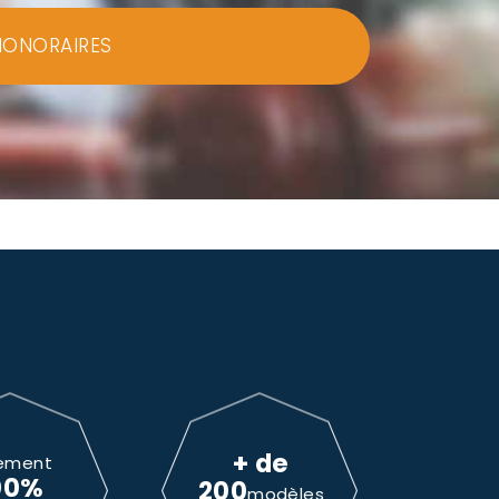
HONORAIRES
+ de
ement
00%
200
modèles