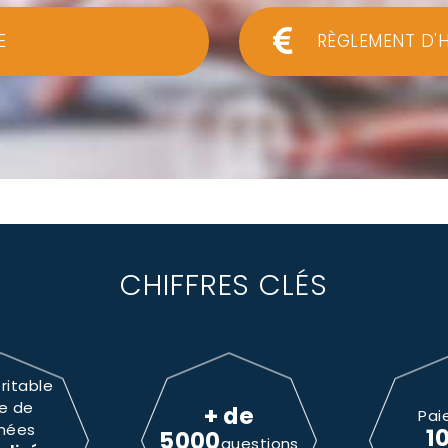
E
RÈGLEMENT D'
CHIFFRES CLÉS
ritable
e de
+ de
Pai
nées
1
5000
questions