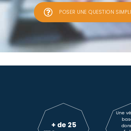
POSER UNE QUESTION SIMPL
Une vé
bas
+ de 25
don