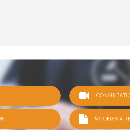
CONSULTATI
NE
MODÈLES À T