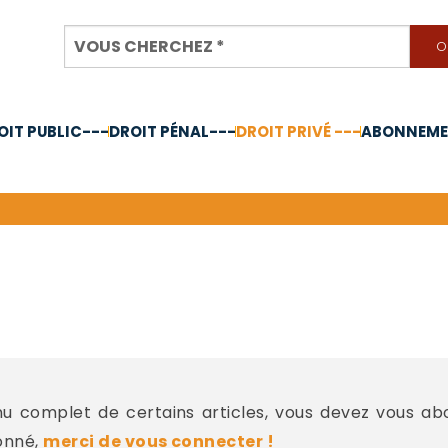
OIT PUBLIC---
DROIT PÉNAL---
DROIT PRIVÉ ---
ABONNEMEN
nnée 2024
-
 complet de certains articles, vous devez vous a
onné,
merci de vous connecter !