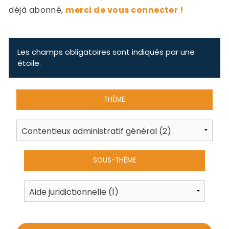
-
déjà abonné,
merci de vous connecter !
a
c
2
F
L
Les champs obligatoires sont indiqués par une
u
étoile.
THÈME
SOUS-THÈME