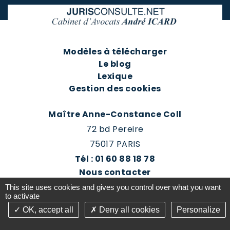
Modèles à télécharger
Le blog
Lexique
Gestion des cookies
Maître Anne-Constance Coll
72 bd Pereire
75017 PARIS
Tél : 01 60 88 18 78
Nous contacter
Prendre rendez-vous
This site uses cookies and gives you control over what you want
Espace client du cabinet
to activate
OK, accept all
Deny all cookies
Personalize
©2016-26 Jurisconsulte - Tous droits réservés -