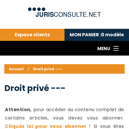
Espace clients
MON PANIER :
0
modèle
MENU
Le cabinet COLL
---Actualités du droit public---
L
Accueil
Droit privé ---
Droit pénal---
c
Droit privé ---
C
Droit privé ---
Abonnement aux actualités
C
---Me contacter
C
B
-
Attention,
pour accéder au contenu complet de
d
-
certains articles, vous devez vous abonner.
h
-
Cliquez ici pour vous abonner !
Si vous êtes