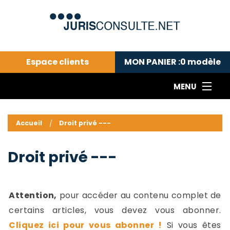
Espace clients
MON PANIER :
0
modèle
MENU
Le cabinet COLL
---Actualités du droit public---
L
Accueil
Droit privé ---
Droit pénal---
c
Droit privé ---
C
Droit privé ---
Abonnement aux actualités
C
---Me contacter
C
B
-
Attention,
pour accéder au contenu complet de
d
-
certains articles, vous devez vous abonner.
h
-
Cliquez ici pour vous abonner !
Si vous êtes