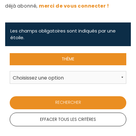
-
déjà abonné,
merci de vous connecter !
a
c
2
F
L
Les champs obligatoires sont indiqués par une
u
étoile.
THÈME
EFFACER TOUS LES CRITÈRES