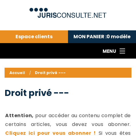
Espace clients
MON PANIER :
0
modèle
MENU
Le cabinet COLL
---Actualités du droit public---
L
Accueil
Droit privé ---
Droit pénal---
c
Droit privé ---
C
Droit privé ---
Abonnement aux actualités
C
---Me contacter
C
B
-
Attention,
pour accéder au contenu complet de
d
-
certains articles, vous devez vous abonner.
h
-
Cliquez ici pour vous abonner !
Si vous êtes