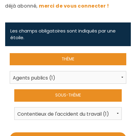
-
déjà abonné,
merci de vous connecter !
a
c
2
F
L
Les champs obligatoires sont indiqués par une
u
étoile.
THÈME
SOUS-THÈME