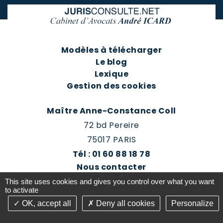
Modèles à télécharger
Le blog
Lexique
Gestion des cookies
Maître Anne-Constance Coll
72 bd Pereire
75017 PARIS
Tél : 01 60 88 18 78
Nous contacter
Prendre rendez-vous
This site uses cookies and gives you control over what you want
Espace client du cabinet
to activate
OK, accept all
Deny all cookies
Personalize
©2016-26 Jurisconsulte - Tous droits réservés -