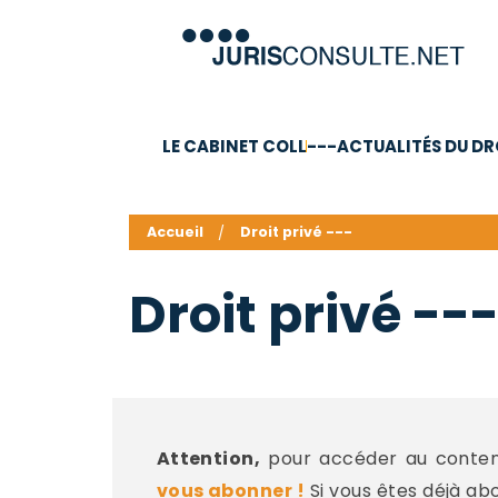
LE CABINET COLL
---ACTUALITÉS DU DR
C.V.
Compétences
Barême des honoraires - a
Accueil
Droit privé ---
Droit privé --
Attention,
pour accéder au contenu
vous abonner !
Si vous êtes déjà ab