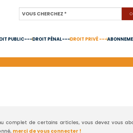
OIT PUBLIC---
DROIT PÉNAL---
DROIT PRIVÉ ---
ABONNEMEN
nnée 2024
-
 complet de certains articles, vous devez vous a
onné,
merci de vous connecter !