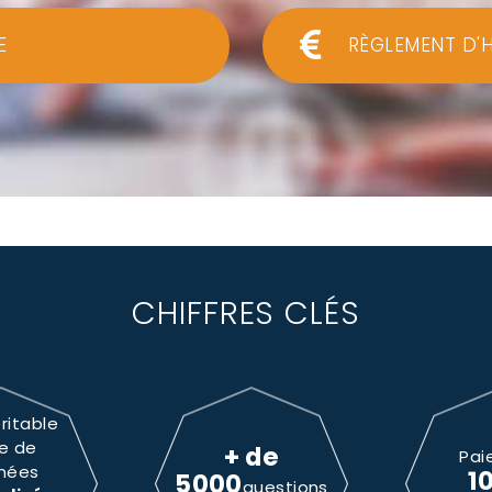
E
RÈGLEMENT D'
CHIFFRES CLÉS
ritable
e de
+ de
Pai
nées
1
5000
questions