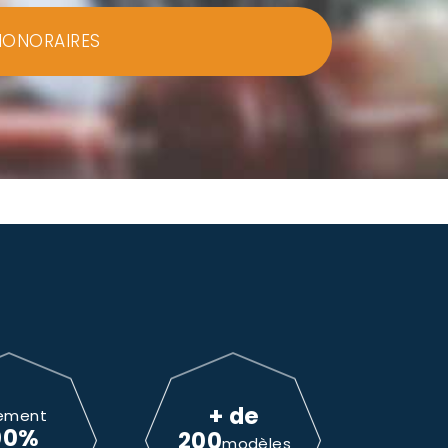
HONORAIRES
+ de
ement
00%
200
modèles