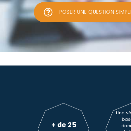
POSER UNE QUESTION SIMPL
Une vé
bas
+ de 25
don