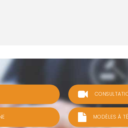
CONSULTATI
NE
MODÈLES À T