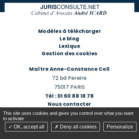
Modèles à télécharger
Le blog
Lexique
Gestion des cookies
Maître Anne-Constance Coll
72 bd Pereire
75017 PARIS
Tél : 01 60 88 18 78
Nous contacter
Prendre rendez-vous
This site uses cookies and gives you control over what you want
Espace client du cabinet
to activate
OK, accept all
Deny all cookies
Personalize
©2016-26 Jurisconsulte - Tous droits réservés -