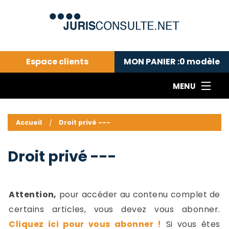
Espace clients
MON PANIER :
0
modèle
MENU
Le cabinet COLL
---Actualités du droit public---
L
Accueil
Droit privé ---
Droit pénal---
c
Droit privé ---
C
Droit privé ---
Abonnement aux actualités
C
---Me contacter
C
B
-
Attention,
pour accéder au contenu complet de
d
-
certains articles, vous devez vous abonner.
h
-
Cliquez ici pour vous abonner !
Si vous êtes