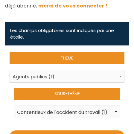
-
déjà abonné,
merci de vous connecter !
a
c
2
F
L
Les champs obligatoires sont indiqués par une
u
étoile.
THÈME
SOUS-THÈME