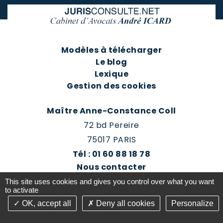
Modèles à télécharger
Le blog
Lexique
Gestion des cookies
Maître Anne-Constance Coll
72 bd Pereire
75017 PARIS
Tél : 01 60 88 18 78
Nous contacter
Prendre rendez-vous
This site uses cookies and gives you control over what you want
Espace client du cabinet
to activate
OK, accept all
Deny all cookies
Personalize
©2016-26 Jurisconsulte - Tous droits réservés -