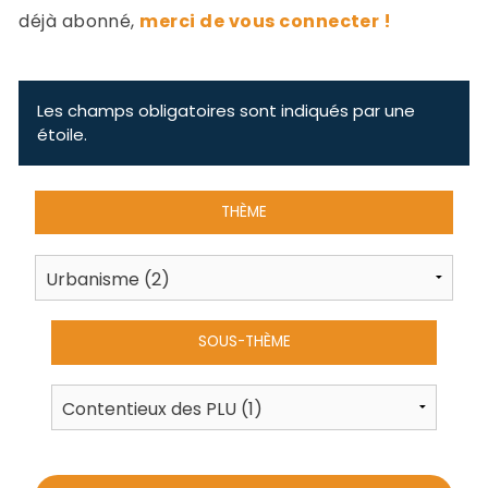
-
déjà abonné,
merci de vous connecter !
a
c
2
F
L
Les champs obligatoires sont indiqués par une
u
étoile.
THÈME
SOUS-THÈME