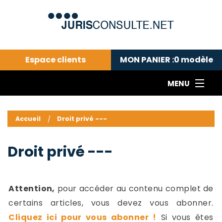
Espace clients
MON PANIER :
0
modèle
MENU
Le cabinet COLL
---Actualités du droit public---
L
Accueil
Droit privé ---
Droit pénal---
c
Droit privé ---
C
Droit privé ---
Abonnement aux actualités
C
---Me contacter
C
B
-
Attention,
pour accéder au contenu complet de
d
-
certains articles, vous devez vous abonner.
h
-
Cliquez ici pour vous abonner !
Si vous êtes