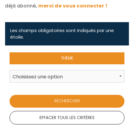
-
déjà abonné,
merci de vous connecter !
a
c
2
F
L
Les champs obligatoires sont indiqués par une
u
étoile.
THÈME
EFFACER TOUS LES CRITÈRES