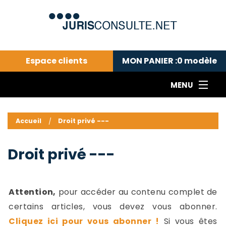
Espace clients
MON PANIER :
0
modèle
MENU
Le cabinet COLL
---Actualités du droit public---
L
Accueil
Droit privé ---
Droit pénal---
c
Droit privé ---
C
Droit privé ---
Abonnement aux actualités
C
---Me contacter
C
B
-
Attention,
pour accéder au contenu complet de
d
-
certains articles, vous devez vous abonner.
h
-
Cliquez ici pour vous abonner !
Si vous êtes